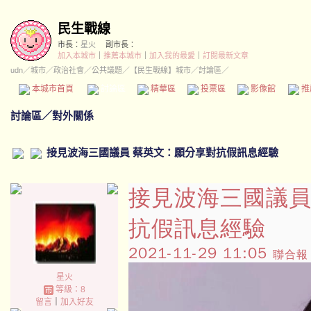
民生戰線
市長：
星火
副市長：
加入本城市
｜
推薦本城市
｜
加入我的最愛
｜
訂閱最新文章
udn
／
城市
／
政治社會
／
公共議題
／
【民生戰線】城市
／討論區／
本城市首頁
討論區
精華區
投票區
影像館
推
討論區
／
對外關係
接見波海三國議員 蔡英文：願分享對抗假訊息經驗
接見波海三國議員
抗假訊息經驗
2021-11-29 11:05
聯合報 
星火
等級：8
留言
｜
加入好友