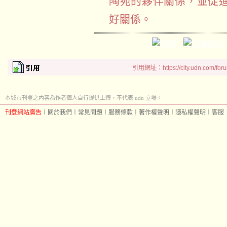
陶宛的夥伴關係，並促
好關係。
引用網址：https://city.udn.com/for
本城市刊登之內容為作者個人自行提供上傳，不代表 udn 立場。
刊登網站廣告
︱
關於我們
︱
常見問題
︱
服務條款
︱
著作權聲明
︱
隱私權聲明
︱
客服