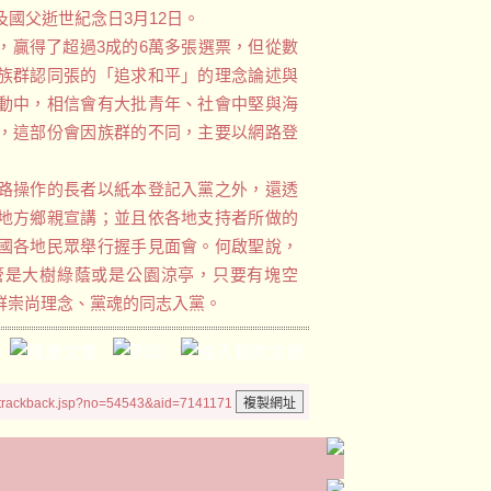
及國父逝世紀念日3月12日。
，贏得了超過3成的6萬多張選票，但從數
族群認同張的「追求和平」的理念論述與
動中，相信會有大批青年、社會中堅與海
，這部份會因族群的不同，主要以網路登
路操作的長者以紙本登記入黨之外，還透
地方鄉親宣講；並且依各地支持者所做的
國各地民眾舉行握手見面會。何啟聖說，
管是大樹綠蔭或是公園涼亭，只要有塊空
群崇尚理念、黨魂的同志入黨。
/trackback.jsp?no=54543&aid=7141171