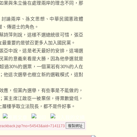
如果與朱立倫在處理兩岸的理念不同，那
，討論兩岸、孫文思想、中華民國憲政體
僧、傳道士的角色。
蔡詩萍則說，這樣不選總統很可惜，張亞
在最重要的是號召更多人加入國民黨。
張亞中說，這是老天最好的安排，這場選
民黨的意義來看是大勝，因為他參選就是
過30%的選票，一個黨若有30%的人在
；他這次選舉也樹立新的選戰模式，這對
效應，但黨內選舉，有些事是不能做的，
；黨主席江啟臣一被棄保，得票數變低，
上層樓爭取立法院長，都不是件好事。
/trackback.jsp?no=54543&aid=7141173