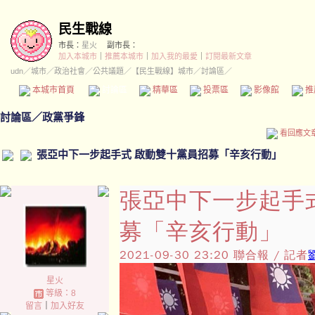
民生戰線
市長：
星火
副市長：
加入本城市
｜
推薦本城市
｜
加入我的最愛
｜
訂閱最新文章
udn
／
城市
／
政治社會
／
公共議題
／
【民生戰線】城市
／討論區／
本城市首頁
討論區
精華區
投票區
影像館
推
討論區
／
政黨爭鋒
看回應文
張亞中下一步起手式 啟動雙十黨員招募「辛亥行動」
張亞中下一步起手
募「辛亥行動」
2021-09-30 23:20
聯合報 / 記者
星火
等級：8
留言
｜
加入好友