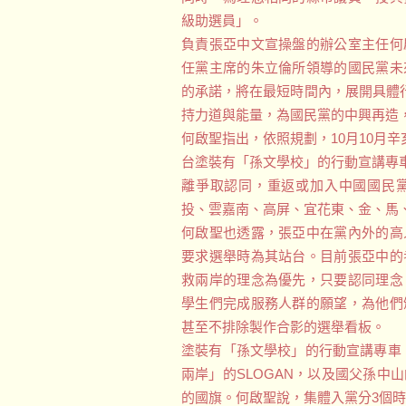
級助選員」。
負責張亞中文宣操盤的辦公室主任何
任黨主席的朱立倫所領導的國民黨未
的承諾，將在最短時間內，展開具體
持力道與能量，為國民黨的中興再造
何啟聖指出，依照規劃，10月10月
台塗裝有「孫文學校」的行動宣講專車
離爭取認同，重返或加入中國國民
投、雲嘉南、高屏、宜花東、金、馬
何啟聖也透露，張亞中在黨內外的高
要求選舉時為其站台。目前張亞中的
救兩岸的理念為優先，只要認同理念
學生們完成服務人群的願望，為他們
甚至不排除製作合影的選舉看板。
塗裝有「孫文學校」的行動宣講專車
兩岸」的SLOGAN，以及國父孫中
的國旗。何啟聖說，集體入黨分3個時