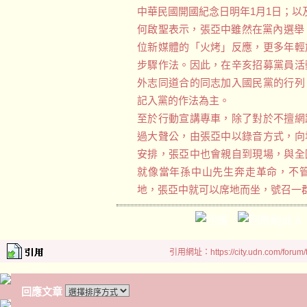
中華民國開國紀念日明年1月1日；以
何啟聖表示，張亞中雖然在黨內選舉
位新媒體的「火烤」反應，更多年輕
步驟作法。因此，在辛亥招募黨員活
外志同道合的同志加入國民黨的行列
記入黨的作法為主。
至於行動宣講專車，除了對於不擅網
過大聲公，由張亞中以錄音方式，向
安排，張亞中也會親自到現場，與全
就像當年孫中山先生奔走革命，不
地，張亞中就可以席地而坐，號召一
引用網址：https://city.udn.com/forum
回應文章