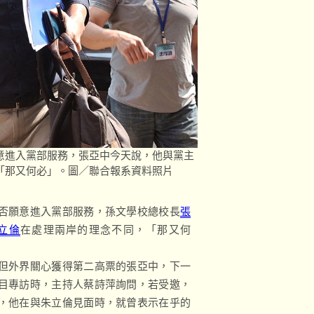
意進入黨部服務，張亞中今天說，他與黨主
「那又何必」。圖／聯合報系資料照片
否願意進入黨部服務，孫文學校總校長
張
立倫
在處理兩岸的理念不同，「那又何
但外界關心獲得第二高票的張亞中，下一
目專訪時，主持人蔡詩萍詢問，若受邀，
，他在與朱立倫見面時，就曾表示在乎的