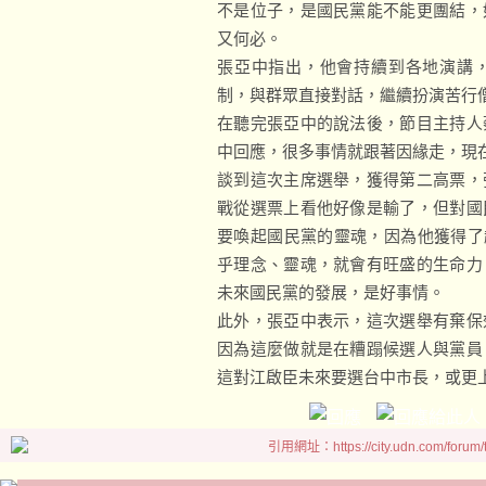
不是位子，是國民黨能不能更團結，
又何必。
張亞中指出，他會持續到各地演講
制，與群眾直接對話，繼續扮演苦行
在聽完張亞中的說法後，節目主持人
中回應，很多事情就跟著因緣走，現
談到這次主席選舉，獲得第二高票，
戰從選票上看他好像是輸了，但對國
要喚起國民黨的靈魂，因為他獲得了超
乎理念、靈魂，就會有旺盛的生命力
未來國民黨的發展，是好事情。
此外，張亞中表示，這次選舉有棄保
因為這麼做就是在糟蹋候選人與黨員
這對江啟臣未來要選台中市長，或更
引用網址：https://city.udn.com/forum