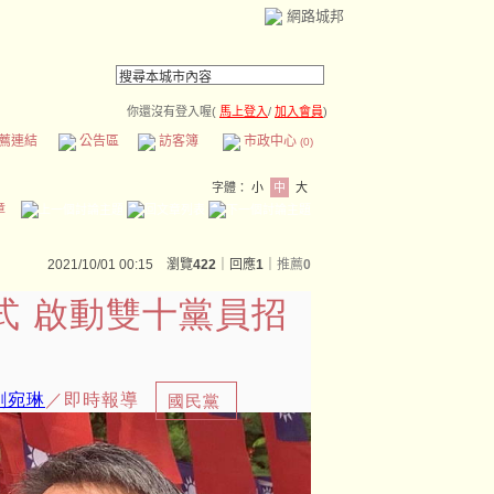
網路城邦
你還沒有登入喔(
馬上登入
/
加入會員
)
薦連結
公告區
訪客簿
市政中心
(0)
字體：
小
中
大
章
2021/10/01 00:15 瀏覽
422
｜回應
1
｜
推薦
0
式 啟動雙十黨員招
劉宛琳
／即時報導
國民黨