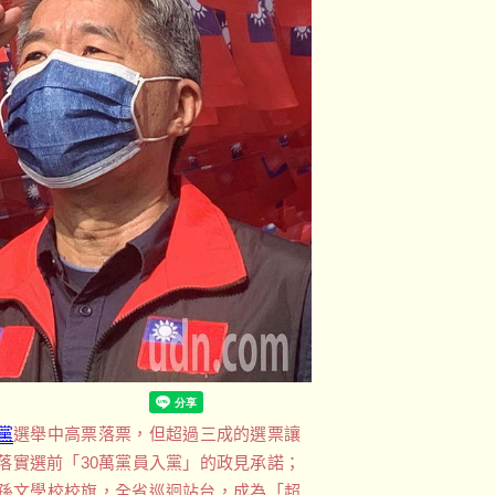
黨
選舉中高票落票，但超過三成的選票讓
落實選前「30萬黨員入黨」的政見承諾；
孫文學校校旗，全省巡迴站台，成為「超