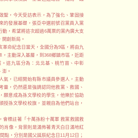
啟聖，今天受訪表示，為了強化、鞏固接
來的發展基礎，張亞中選前號召黨員入黨
行動，希望將這次超過6萬票的黨內廣大支
，開創新局。
辛亥革命紀念日當天，全國分為9區，將由九
，主動深入基層，到368鄉鎮市區，近距
黨。這九區分為：北北基、桃竹苗、中彰
、澎。
人氣，已經開始有縣市議員參選人，主動
考量，仍然還是強調認同他救黨、救國、
，願意成為孫文學校的學生，他樂於協助
頒授孫文學校校旗，並親自為他們站台，
，會標註著「十萬孫粉十萬軍 救黨救國救
山的肖像，背景則是滿佈著青天白日滿地紅
間點，分別是國父誕辰紀念日11月12日；