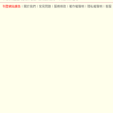
刊登網站廣告
︱
關於我們
︱
常見問題
︱
服務條款
︱
著作權聲明
︱
隱私權聲明
︱
客服