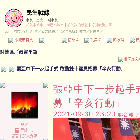
民生戰線
市長：
星火
副市長：
加入本城市
｜
推薦本城市
｜
加入我的最愛
｜
訂閱最新文章
udn
／
城市
／
政治社會
／
公共議題
／
【民生戰線】城市
／討論區／
本城市首頁
討論區
精華區
投票區
影像館
推
討論區
／
政黨爭鋒
看回應文
張亞中下一步起手式 啟動雙十黨員招募「辛亥行動」
張亞中下一步起手
募「辛亥行動」
2021-09-30 23:20
聯合報 /
星火
等級：8
留言
｜
加入好友