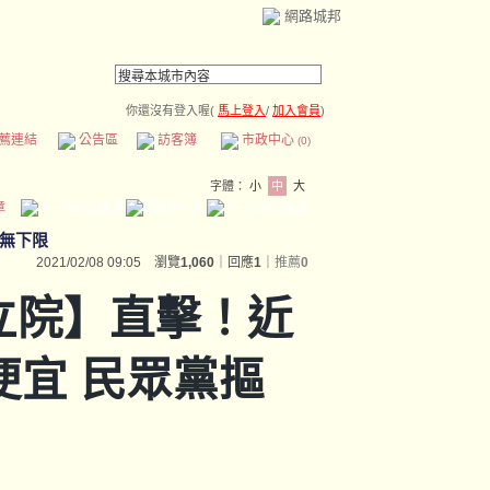
網路城邦
你還沒有登入喔(
馬上登入
/
加入會員
)
薦連結
公告區
訪客簿
市政中心
(0)
字體：
小
中
大
章
門無下限
2021/02/08 09:05 瀏覽
1,060
｜回應
1
｜
推薦
0
立院】直擊！近
便宜 民眾黨摳