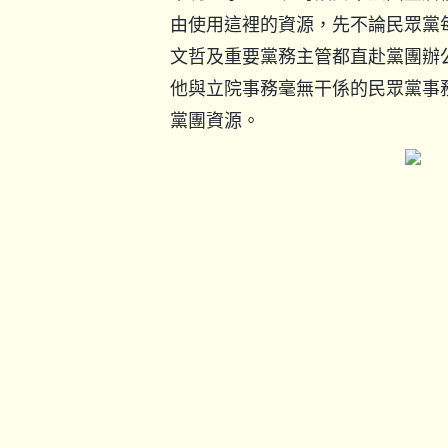
由使用這裡的資源，先不論民眾黨
文哲及重要黨務主管都直赴黨團辦
他與立院事務毫無干係的民眾黨事
黨團資源。