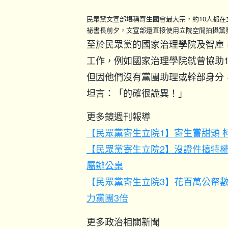
民眾黨文宣部堪稱寄生國會最大宗，約10人都
祕書長前夕，文宣部還直接使用立院空間拍攝黨
至於民眾黨的國家治理學院及智庫
工作，例如國家治理學院就曾協助
但因他們沒有黨團助理或幹部身分
坦言：「的確很詭異！」
更多鏡週刊報導
【民眾黨寄生立院1】寄生嘗甜頭 
【民眾黨寄生立院2】沒證件搞特權
屬辦公桌
【民眾黨寄生立院3】花百萬公帑數
力黨團3倍
更多政治相關新聞