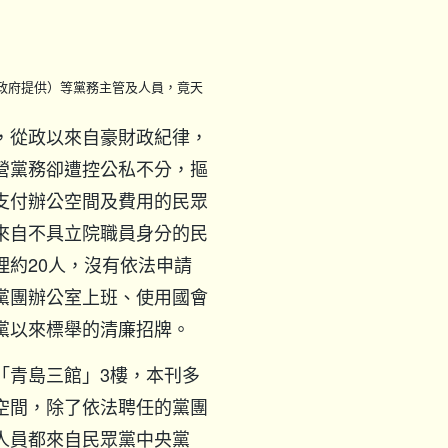
政府提供）等黨務主管及人員，竟天
，從政以來自豪財政紀律，
營黨務卻遭控公私不分，摳
支付辦公空間及費用的民眾
來自不具立院職員身分的民
理約20人，沒有依法申請
黨團辦公室上班、使用國會
黨以來標舉的清廉招牌。
「青島三館」3樓，本刊多
空間，除了依法聘任的黨團
人員都來自民眾黨中央黨