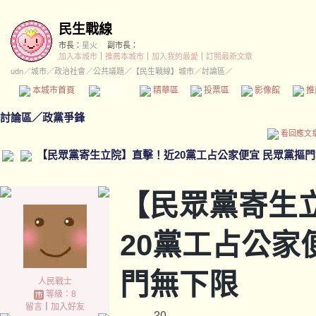
民生戰線
市長：
星火
副市長：
加入本城市
｜
推薦本城市
｜
加入我的最愛
｜
訂閱最新文章
udn
／
城市
／
政治社會
／
公共議題
／
【民生戰線】城市
／討論區／
本城市首頁
討論區
精華區
投票區
影像館
推
討論區
／
政黨爭鋒
看回應文
【民眾黨寄生立院】直擊！近20黨工占公家便宜 民眾黨摳
【民眾黨寄生
20黨工占公家
門無下限
人民戰士
等級：8
留言
｜
加入好友
20