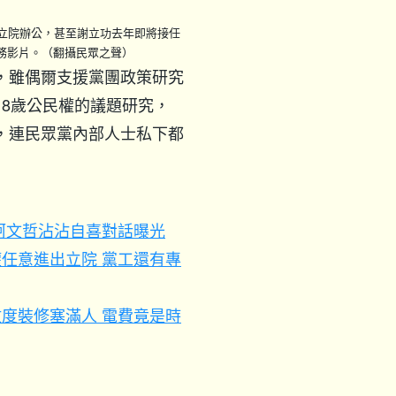
在立院辦公，甚至謝立功去年即將接任
務影片。（翻攝民眾之聲）
，雖偶爾支援黨團政策研究
18歲公民權的議題研究，
，連民眾黨內部人士私下都
柯文哲沾沾自喜對話曝光
任意進出立院 黨工還有專
度裝修塞滿人 電費竟是時