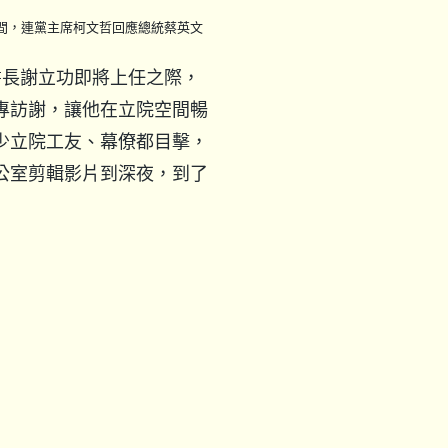
間，連黨主席柯文哲回應總統蔡英文
書長謝立功即將上任之際，
專訪謝，讓他在立院空間暢
少立院工友、幕僚都目擊，
公室剪輯影片到深夜，到了