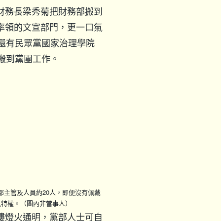
財務長梁秀菊把財務部搬到
率領的文宣部門，更一口氣
另還有民眾黨國家治理學院
搬到黨團工作。
部主管及人員約20人，即便沒有佩戴
批特權。（圖內非當事人）
樓燈火通明，黨部人士可自