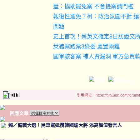
藍：協助罷免案 不會提案調門檻
報復性罷免？柯：政治氛圍不對 
問題
史上首次！蔡英文確定8日訪證交所
萊豬案跑票3綠委 處置兩難
國軍駭客案 補人資漏洞 軍方急買
引用網址：https://city.udn.com/forum
回應文章
獨／備戰大選！民眾黨延攬韓國瑜大將 添高顏值發言人