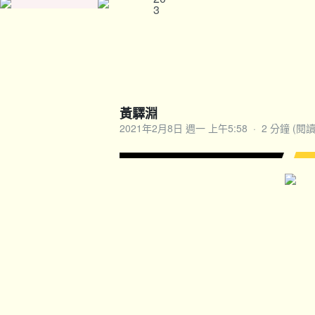
3
黃驛淵
2021年2月8日 週一 上午5:58
·
2 分鐘 (閱