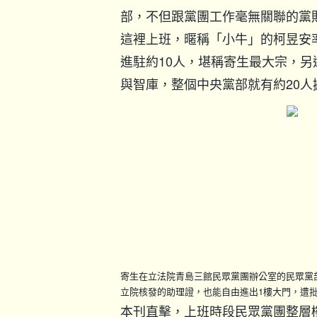
部，不但跟黨團工作毫無關聯的黨
這裡上班，暱稱「小牛」的柯昱安
進駐約10人，堪稱寄生最大宗，
與智庫，整個中央黨部就有約20人
寄生在立法院青島三館民眾黨團辦公室的民眾黨
立院核發的助理證，也能自由進出1樓大門，遭
本刊直擊，上班時段民眾黨團整層