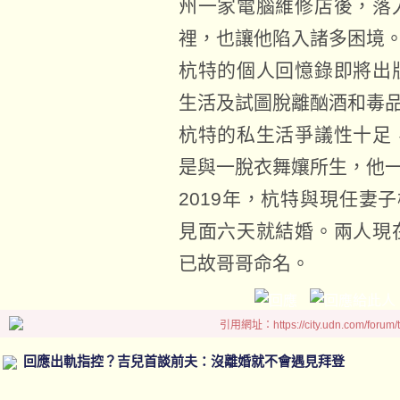
州一家電腦維修店後，落
裡，也讓他陷入諸多困境
杭特的個人回憶錄即將出
生活及試圖脫離酗酒和毒
杭特的私生活爭議性十足
是與一脫衣舞孃所生，他
2019年，杭特與現任妻子梅麗
見面六天就結婚。兩人現
已故哥哥命名。
引用網址：https://city.udn.com/forum
回應出軌指控？吉兒首談前夫：沒離婚就不會遇見拜登