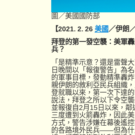
圖／美國國防部
【2021. 2. 26
美國
／伊朗
拜登的第一發空襲：美軍轟
兵？
「是精準示意？還是雷聲大
日晚間以「報復警告」為名
的軍事目標，發動精準轟炸
親伊朗的敘利亞民兵組織，
登就職以來，第一次下達的
說法，拜登之所以下令空襲
並報復自2月15日以來，
三度遭到火箭轟炸，因此美
方式，警告涉嫌在幕後遙控
的各路境外民兵——但為什