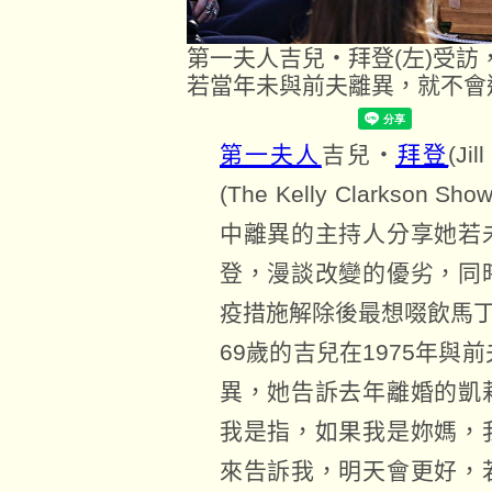
第一夫人吉兒‧拜登(左)受
若當年未與前夫離異，就不會遇
第一夫人
吉兒‧
拜登
(J
(The Kelly Clarkso
中離異的主持人分享她若
登，漫談改變的優劣，同
疫措施解除後最想啜飲馬
69歲的吉兒在1975年與前夫史蒂
異，她告訴去年離婚的凱
我是指，如果我是妳媽，
來告訴我，明天會更好，