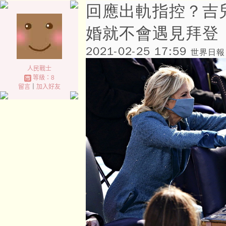
回應出軌指控？吉
婚就不會遇見拜登
2021-02-25 17:59
世界日報 
人民戰士
等級：8
留言
｜
加入好友