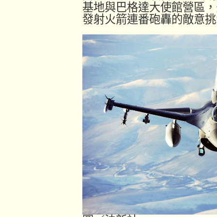
基地與巴格達大使館營區，
發射火箭連番砲轟的敵意挑