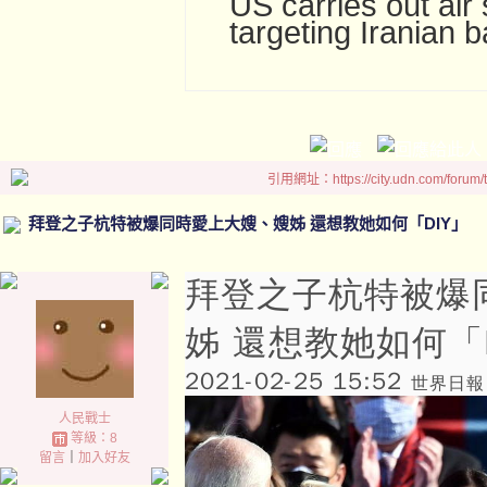
US carries out air 
targeting Iranian b
引用網址：https://city.udn.com/forum
拜登之子杭特被爆同時愛上大嫂、嫂姊 還想教她如何「DIY」
拜登之子杭特被爆
姊 還想教她如何「D
2021-02-25 15:52
世界日報
人民戰士
等級：8
留言
｜
加入好友