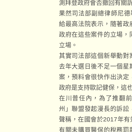
測拜登政府會否撤回有關
果然司法部副總律師尼德勒(Ed
給最高法院表示，隨著政
政府在這些案件的立場，
立場。
其實司法部這個新舉動對
去年大選日後不足一個星
案，預料會很快作出決定
政府是支持歐記健保，這
在川普任內，為了推翻
州」聯盟發起漫長的訴訟
聲稱，在國會於2017年
有關未購買醫保的稅務罰