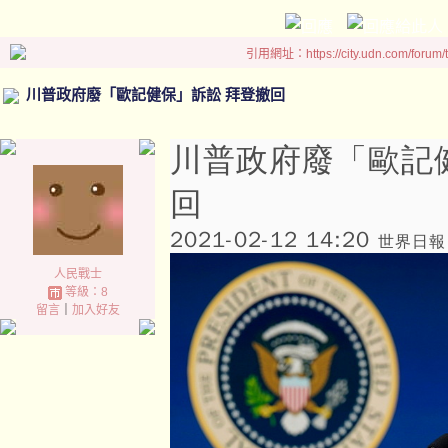
引用網址：https://city.udn.com/forum
川普政府廢「歐記健保」訴訟 拜登撤回
川普政府廢「歐記
回
2021-02-12 14:20
世界日報 
人民戰士
等級：8
留言
｜
加入好友