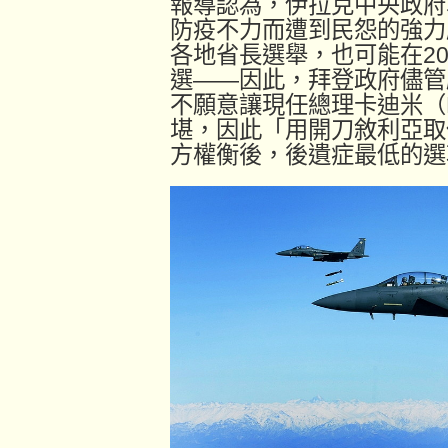
報導認為，伊拉克中央政府
防疫不力而遭到民怨的強力
各地省長選舉，也可能在2
選——因此，拜登政府儘管
不願意讓現任總理卡迪米（Musta
堪，因此「用開刀敘利亞取
方權衡後，後遺症最低的選