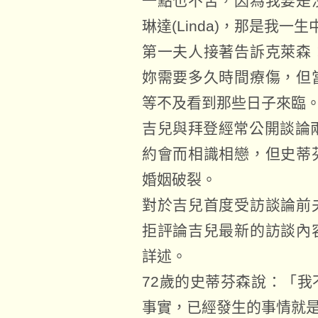
一點也不苦，因為我要是
琳達(Linda)，那是我一
第一夫人接著告訴克萊森
妳需要多久時間療傷，但
等不及看到那些日子來臨
吉兒與拜登經常公開談論
約會而相識相戀，但史蒂
婚姻破裂。
對於吉兒首度受訪談論前
拒評論吉兒最新的訪談內
詳述。
72歲的史蒂芬森說：「
事實，已經發生的事情就