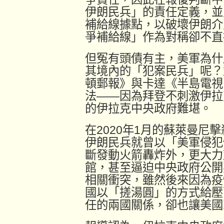
伊朗民兵」的責任定義，並
補給線據點，以破壞伊朗介
爭補給線」作為對稱卻不直
但冤有頭債有主，美軍為什
其境內的「犯案民兵」呢？
頓郵報》與卡達《半島電視
法——因為拜登不刺激伊拉
的伊拉克中央政府難堪。
在2020年1月的蘇萊曼尼
伊朗民兵就曾以「美軍侵犯
斷發動火箭轟炸外，更大力
館，甚至逼迫中央政府公開
相關衝突，雖然後來因為疫
國以「搓湯圓」的方式給壓
任的兩國關係，卻也讓美國