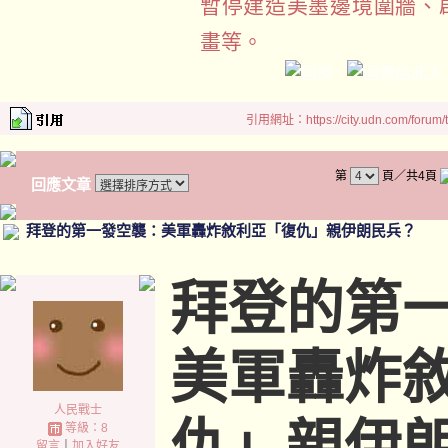
暫停建造美墨邊境圍牆、
畫等。
引用網址：https://city.udn.com/forum
第
頁／共4頁
回應文章
拜登的第一發空襲：美軍轟炸敘利亞「復仇」親伊朗民兵？
拜登的第
美軍轟炸
人民戰士
仇」親伊
等級：8
留言
｜
加入好友