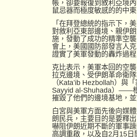
帳，卻要報復到敘利亞境內
鼠忌器而極度敏感的的中東
「在拜登總統的指示下，美
對敘利亞東部邊境、親伊朗
施，發動了成功的精準空襲
會上，美國國防部發言人克比（
證實了美軍發動的轟炸過程
克比表示，美軍本回的空襲
拉克邊境、受伊朗革命衛隊
（Kata’ib Hezbollah）
Sayyid al-Shuhad
摧毀了他們的邊境基地，並
白宮與美軍方面先後向媒體
朗民兵，主要目的是要釋出
嚇阻伊朗近期不斷的軍事躁
高調重啟，以及自2月15