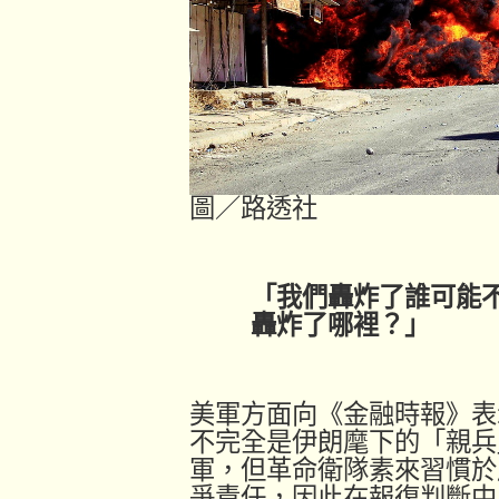
圖／路透社
「我們轟炸了誰可能不
轟炸了哪裡？」
美軍方面向《金融時報》表
不完全是伊朗麾下的「親兵
軍，但革命衛隊素來習慣於
爭責任，因此在報復判斷中