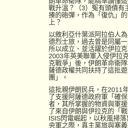
朗革命衛隊，能精準讀懂這
戰升溫？（3）冤有頭債有
揍的砲彈，作為「復仇」的
上？
以敘利亞什葉派阿拉伯人為
德烈士旅，過去曾是同屬一
所以成立、並活躍於伊拉克
2003年英美聯軍入侵伊
克戰爭」後，伊朗革命衛隊
薩德政權共同扶持了這批遊
團」。
這批親伊朗民兵，在201
了支援阿薩德政府軍「確保
者，其所掌握的物資與軍援
了來自伊朗與伊拉克的「戰
ISIS閃電崛起，以秋風掃
央軍之際，真主黨旅與塞義