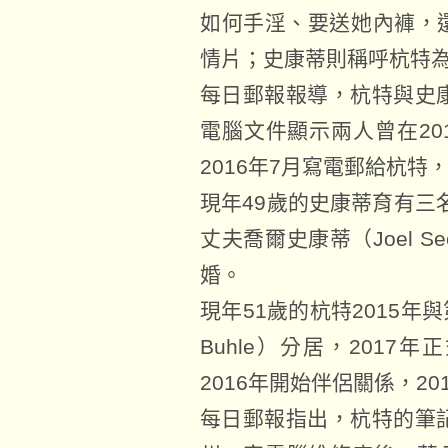
如何手淫、要送她內褲，
情片；史康蒂則稱呼杭特
每日郵報報導，杭特與史康
電腦文件顯示兩人曾在20
2016年7月寫電郵給杭特
現年49歲的史康蒂育有三名
丈夫喬爾史康蒂（Joel S
婚。
現年51歲的杭特2015年與
Buhle）分居，201
2016年開始伴侶關係，20
每日郵報指出，杭特的筆記