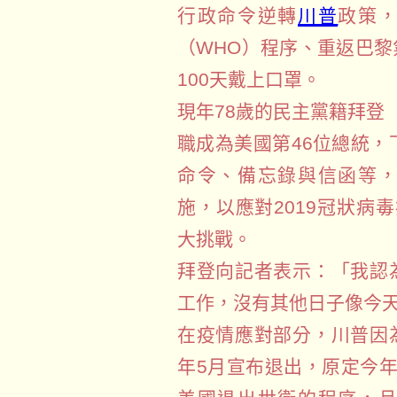
行政命令逆轉
川普
政策
（WHO）程序、重返巴
100天戴上口罩。
現年78歲的民主黨籍拜登（J
職成為美國第46位總統，
命令、備忘錄與信函等
施，以應對2019冠狀病
大挑戰。
拜登向記者表示：「我認
工作，沒有其他日子像今
在疫情應對部分，川普因
年5月宣布退出，原定今