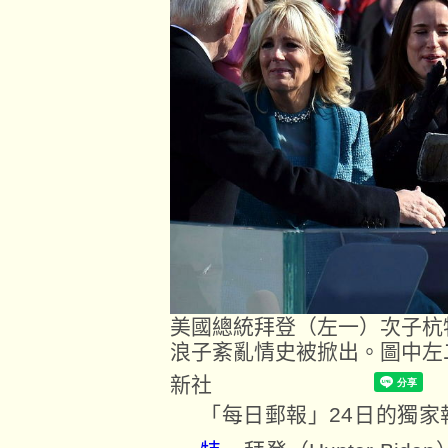
美國總統拜登（左一）次子杭
浪子紊亂情史被掀出。圖中左
新社
「每日郵報」24日的獨家