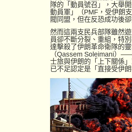
隊的「動員號召」，大舉開
動員軍」（PMF，受伊朗支
閥同盟，但在反恐成功後卻
然而這兩支民兵部隊雖然遊
員卻不斷分裂、重組，特別在
達擊殺了伊朗革命衛隊的靈
（Qassem Soleima
士旅與伊朗的「上下關係」
已不足認定是「直接受伊朗