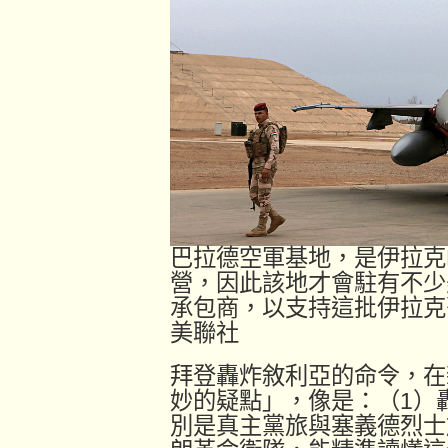
巴拉德空軍基地，是伊拉克F
營，因此該地才會駐有不少
承包商，以支持這批伊拉克
美聯社
拜登轟炸敘利亞的命令，在
妙的疑點」，像是：（1）
別是真主黨旅與塞義德烈士