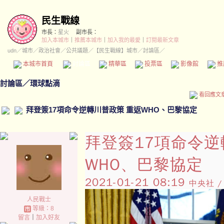
民生戰線
市長：
星火
副市長：
加入本城市
｜
推薦本城市
｜
加入我的最愛
｜
訂閱最新文章
udn
／
城市
／
政治社會
／
公共議題
／
【民生戰線】城市
／討論區／
本城市首頁
討論區
精華區
投票區
影像館
推
討論區
／
環球點滴
看回應文
拜登簽17項命令逆轉川普政策 重返WHO、巴黎協定
拜登簽17項命令逆
WHO、巴黎協定
2021-01-21 08:19
中央社 /
人民戰士
等級：8
留言
｜
加入好友