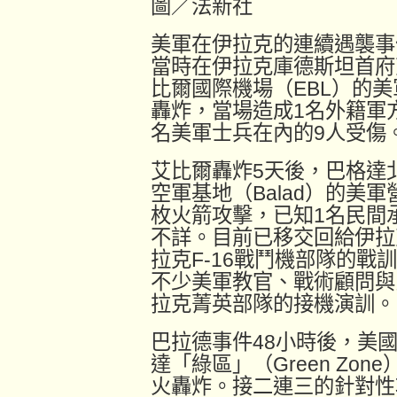
圖／法新社
美軍在伊拉克的連續遇襲事件
當時在伊拉克庫德斯坦首府艾
比爾國際機場（EBL）的
轟炸，當場造成1名外籍軍
名美軍士兵在內的9人受傷
艾比爾轟炸5天後，巴格達
空軍基地（Balad）的美軍
枚火箭攻擊，已知1名民間
不詳。目前已移交回給伊拉
拉克F-16戰鬥機部隊的戰
不少美軍教官、戰術顧問與
拉克菁英部隊的接機演訓。
巴拉德事件48小時後，美
達「綠區」（Green Zon
火轟炸。接二連三的針對性