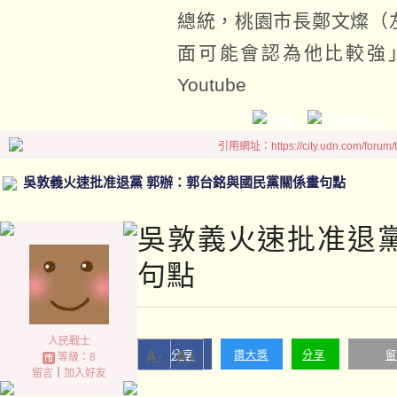
總統，桃園市長鄭文燦（
面可能會認為他比較強
Youtube
引用網址：https://city.udn.com/forum
吳敦義火速批准退黨 郭辦：郭台銘與國民黨關係畫句點
吳敦義火速批准退
句點
人民戰士
A-
A+
分享
讚大獎
分享
留
等級：8
留言
｜
加入好友