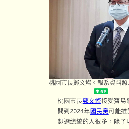
桃園市長鄭文燦。報系資料照
桃園市長
鄭文燦
接受寶島
問到2024年
國民黨
可能推
想選總統的人很多，除了