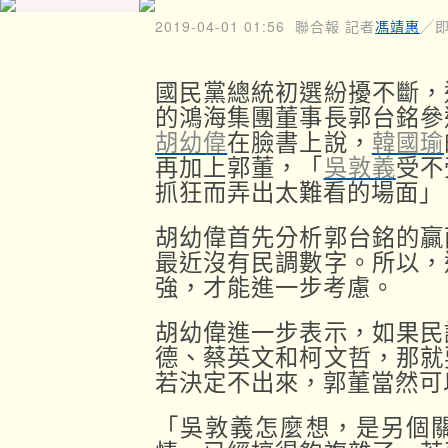
2019-04-01 01:56
聯合報 記者
馮靖惠
╱
國民黨總統初選紛擾不斷，
的鴻海集團董事長郭台銘參
胡幼偉
在臉書上說，
韓國瑜
再加上郭董，「
吳敦義
受不
抓狂而弄出太難看的場面」
胡幼偉首先分析郭台銘的贏
最近沒有民調數字。所以，
強，才能進一步考慮。
胡幼偉進一步表示，如果民
德、蔡英文和柯文哲，那就
若決定不出來，郭董當然可
「吳敦義怎麼想，是另個