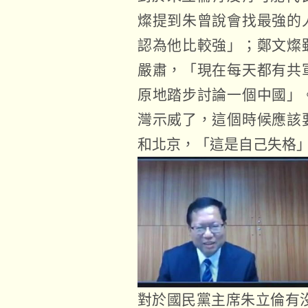
燦提到朱曾說會找最強的
認為他比較強」；鄭文燦
嚴肅，「現在每天都有共
原地踏步討論一個中國」
灣示威了，這個時候應該
和北京，「這是自己失格
對於國民黨主席朱立倫有沒