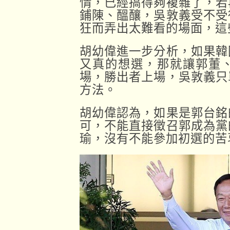
情，已經搞得夠複雜了，若
鋪陳、醞釀，吳敦義受不受
狂而弄出太難看的場面，這
胡幼偉進一步分析，如果韓
又真的想選，那就讓郭董
場，勝出者上場，吳敦義只
方法。
胡幼偉認為，如果是郭台銘
可，不能直接徵召郭成為黨
瑜，沒有不能參加初選的苦