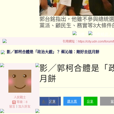
郭台銘指出，他雖不參與總統
黨派、顧民生、務實等3大條件
引用網址：https://city.udn.com/forum
影╱郭柯合體是「政治大戲」？ 蔡沁瑜：剛好去送月餅
影╱郭柯合體是「
月餅
人民戰士
A-
A+
分享
讚大獎
分享
留
等級：8
留言
｜
加入好友