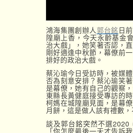
鴻海集團創辦人
郭台銘
日前
隍廟上香，今天永齡基金會
治大戲」，她笑著否認，直
剛好適逢中秋節，幕僚前一
排好的政治大戲。
蔡沁瑜今日受訪時，被媒體
否為刻意安排？蔡沁瑜笑著
是幕僚，她有自己的觀察，
東縣長黃健庭接受專訪的時
柯媽在城隍廟見面，是幕僚
月餅，這是做人該有禮數，
談及郭台銘突然不選202
「你怎麼最後一天才告訴我