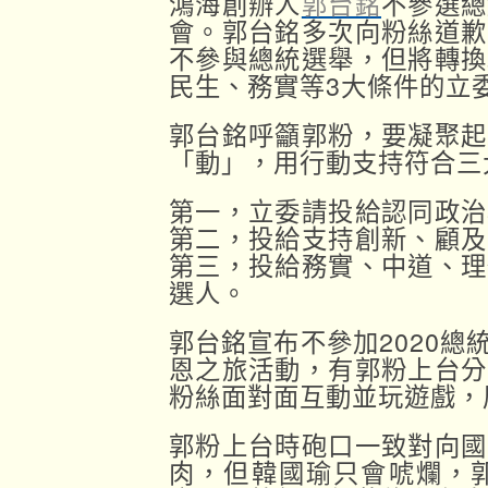
鴻海創辦人
郭台銘
不參選總
會。郭台銘多次向粉絲道歉
不參與總統選舉，但將轉換
民生、務實等3大條件的立
郭台銘呼籲郭粉，要凝聚起
「動」，用行動支持符合三
第一，立委請投給認同政治
第二，投給支持創新、顧及
第三，投給務實、中道、理
選人。
郭台銘宣布不參加2020
恩之旅活動，有郭粉上台分
粉絲面對面互動並玩遊戲，
郭粉上台時砲口一致對向國
肉，但韓國瑜只會唬爛，