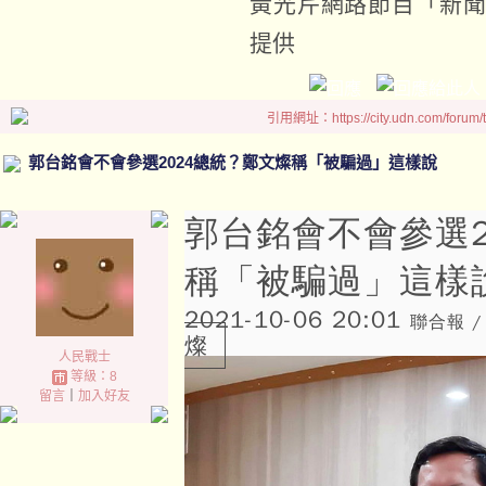
黃光芹網路節目「新
提供
引用網址：https://city.udn.com/forum
郭台銘會不會參選2024總統？鄭文燦稱「被騙過」這樣說
郭台銘會不會參選2
稱「被騙過」這樣
2021-10-06 20:01
聯合報 /
燦
人民戰士
等級：8
留言
｜
加入好友