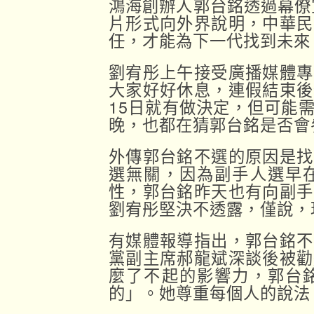
鴻海創辦人郭台銘透過幕僚
片形式向外界說明，中華民
任，才能為下一代找到未來
劉宥彤上午接受廣播媒體專
大家好好休息，連假結束後
15日就有做決定，但可能
晚，也都在猜郭台銘是否會
外傳郭台銘不選的原因是找
選無關，因為副手人選早
性，郭台銘昨天也有向副手
劉宥彤堅決不透露，僅說，
有媒體報導指出，郭台銘不
黨副主席郝龍斌深談後被勸
麼了不起的影響力，郭台
的」。她尊重每個人的說法