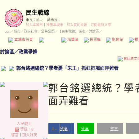
民生戰線
市長：
星火
副市長：
加入本城市
｜
推薦本城市
｜
加入我的最愛
｜
訂閱最新文章
udn
／
城市
／
政治社會
／
公共議題
／
【民生戰線】城市
／討論區／
本城市首頁
討論區
精華區
投票區
影像館
推
討論區
／
政黨爭鋒
看回應文
郭台銘選總統？學者憂「朱王」抓狂把場面弄難看
郭台銘選總統？學
面弄難看
人民戰士
A-
A+
分享
分享
留言
等級：8
留言
｜
加入好友