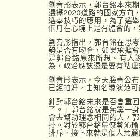
劉宥彤表示，郭台銘本來期
選擇2020道路的國家方
選舉技巧的應用，為了選舉
個月在心境上是有體會的，
劉宥彤指出，郭台銘在思考
勢是否有吻合，如果承擔會
是郭台銘原來所想。有人
為，政治應該還是要有點理
劉宥彤表示，今天臉書公布
已經拍好，由知名導演范可
針對郭台銘未來是否會重回
了。」郭台銘就是無黨一身
會去幫助理念相同的人，郭
掛。對於郭台銘幕僚蔡沁瑜
排斥，接下來就是個人意願