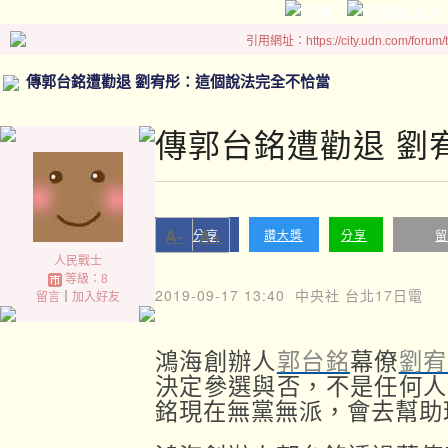
引用網址：https://city.udn.com/forum
傳郭台銘遭勸退 劉宥彤：這個說法完全不恰當
傳郭台銘遭勸退 劉
A-
A+
分享
讚大獎
分享
留
人民戰士
等級：8
2019-09-17 13:40
中央社 台北17日電
留言
｜
加入好友
鴻海創辦人
郭台銘
幕僚
劉宥
決定參選與否，不是任何人
銘現在無黨無派，會去幫助