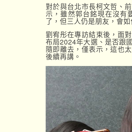
對於與台北市長柯文哲、前
示，雖然郭台銘現在沒有
了，但三人仍是朋友，會如
劉宥彤在專訪結束後，面對
布局2024年大選、是否
隨即離去，僅表示，這也太
後續再講。