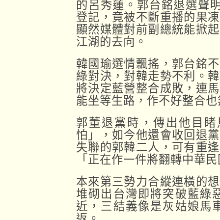
的呂秀蓮。郭台銘退選聲明
登記，竟被不斷重播的果凍
顯然媒體對前副總統能掀起
江湖的去向。
韓國瑜選情飄搖，郭台銘不
綠對決，對韓走勢不利。韓
將決定藍營整合成敗，連馬
能坐等生路，作不好整合也
郭董退黨時，傳出他目睹
怕」，如今他還會收回退黨
失聯的郭韓二人，可有重逢
「正在作一件將翻轉中華民
本來第三勢力合縱連橫的想
堆砌出台灣即將突破藍綠
近，三結義像是灰姑娘馬
返。