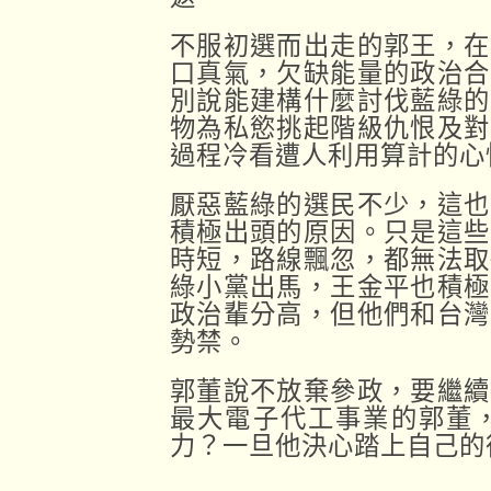
不服初選而出走的郭王，在
口真氣，欠缺能量的政治合
別說能建構什麼討伐藍綠的
物為私慾挑起階級仇恨及對
過程冷看遭人利用算計的心
厭惡藍綠的選民不少，這也
積極出頭的原因。只是這些
時短，路線飄忽，都無法取
綠小黨出馬，王金平也積極
政治輩分高，但他們和台灣
勢禁。
郭董說不放棄參政，要繼續
最大電子代工事業的郭董
力？一旦他決心踏上自己的