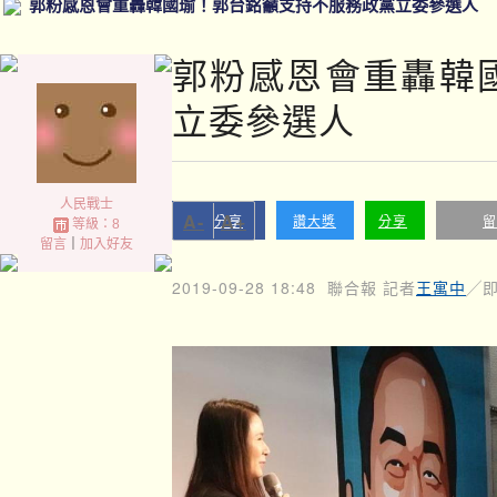
郭粉感恩會重轟韓國瑜！郭台銘籲支持不服務政黨立委參選人
郭粉感恩會重轟韓
立委參選人
人民戰士
A-
A+
分享
讚大獎
分享
留
等級：8
留言
｜
加入好友
2019-09-28 18:48
聯合報 記者
王寓中
╱