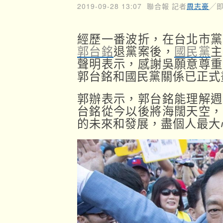
2019-09-28 13:07
聯合報 記者
周志豪
╱
經歷一番波折，在台北市黨
郭台銘
退黨案後，
國民黨
主
聲明表示，感謝吳願意尊重
郭台銘和國民黨關係已正式
郭辦表示，郭台銘能理解週
台銘從今以後將海闊天空，
的未來和發展，盡個人最大