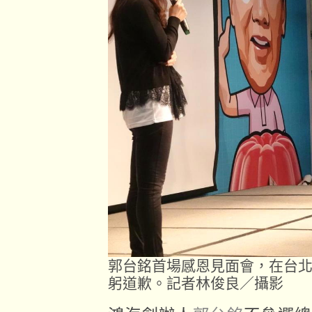
郭台銘首場感恩見面會，在台
躬道歉。記者林俊良／攝影