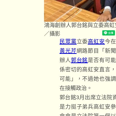
鴻海創辦人郭台銘與立委高虹
／攝影
民眾黨
立委
高虹安
今
黃光芹
網路節目「新
辦人
郭台銘
是否有可
係密切的高虹安直言
可能」，不過她也強
在接觸政治。
郭台銘3月出席立法院
是力挺子弟兵高虹安
會會是立法院第一個