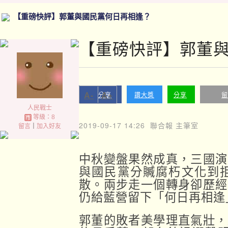
【重磅快評】郭董與國民黨何日再相逢？
【重磅快評】郭董
A-
A+
分享
讚大獎
分享
留
人民戰士
等級：8
2019-09-17 14:26
聯合報 主筆室
留言
｜
加入好友
中秋變盤果然成真，三國演
與國民黨分贓腐朽文化到
散。兩步走一個轉身卻歷經
仍給藍營留下「何日再相逢
郭董的敗者美學理直氣壯，