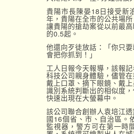
貴陽市長陳晏18日接受新
年，貴陽在全市的公共場所
讓貴陽的搶劫案從以前最高
的0.5起。
他還向歹徒放話：「你只要
會把你抓到！」
工人日報今天報導，該報記
科技公司親身體驗，儘管在
戴上口罩、摘下眼鏡、戴上
識別系統判斷出的相似度，
快速出現在大螢幕中。
該公司聯合創辦人袁培江透
國16個省、市、自治區。
監視器，警方可在第一時
置，系統還可繪製出人在城