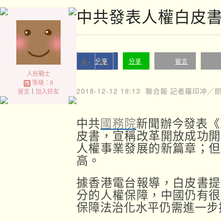
中共發表人權白皮書
A-
A+
分享
分享
留言
人民戰士
等級：8
2018-12-12 19:13
聯合報 記者羅印冲╱
留言
｜
加入好友
中共
國務院
新聞辦今發表《
皮書，宣稱改革開放成功開
人權事業發展的新篇章；但
高。
據香港電台報導，白皮書提
分的人權保障，中國仍有很
保障法治化水平仍需進一步