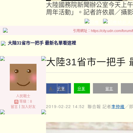
大陸國務院新聞辦公室今天上午
周年活動」。記者許依晨／攝
引用網址：https://city.udn.com/forum
大陸31省市一把手 最新名單看這裡
大陸31省市一把手
A-
A+
分享
分享
留言
人民戰士
等級：8
2019-02-22 14:52
聯合報 記者
李仲維
╱
留言
｜
加入好友