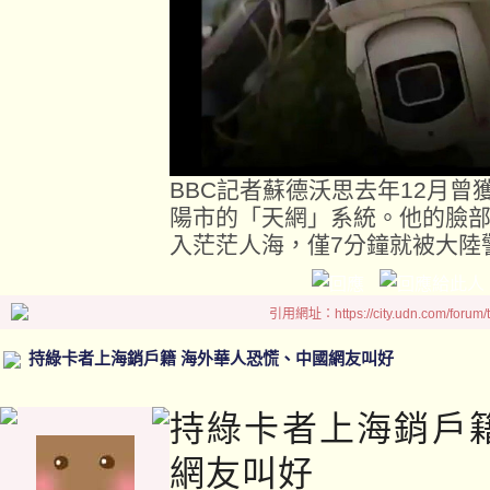
BBC記者蘇德沃思去年12月
陽市的「天網」系統。他的臉
入茫茫人海，僅7分鐘就被大陸
引用網址：https://city.udn.com/forum
持綠卡者上海銷戶籍 海外華人恐慌、中國網友叫好
持綠卡者上海銷戶
網友叫好