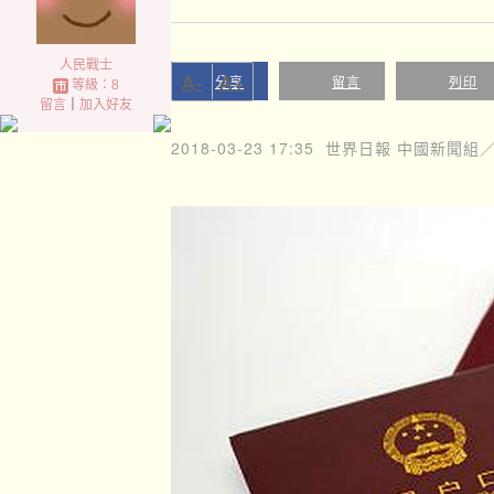
人民戰士
A-
A+
分享
留言
列印
等級：8
留言
｜
加入好友
2018-03-23 17:35
世界日報 中國新聞組／