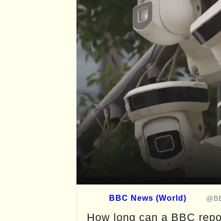
✔
BBC News (World)
@BB
How long can a BBC repor