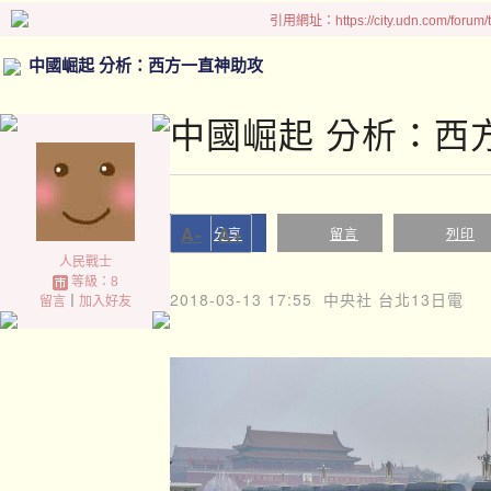
引用網址：https://city.udn.com/forum
中國崛起 分析：西方一直神助攻
中國崛起 分析：西
A-
A+
分享
留言
列印
人民戰士
等級：8
2018-03-13 17:55
中央社 台北13日電
留言
｜
加入好友