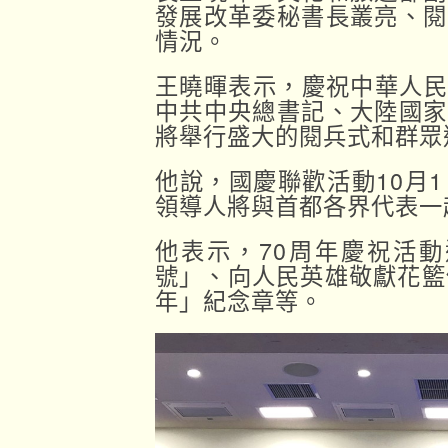
發展改革委秘書長叢亮、閱
情況。
王曉暉表示，慶祝中華人民
中共中央總書記、大陸國家
將舉行盛大的閱兵式和群眾
他說，國慶聯歡活動10月
領導人將與首都各界代表一
他表示，70周年慶祝活
號」、向人民英雄敬獻花籃
年」紀念章等。