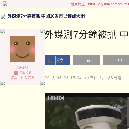
引用網址：https://city.udn.com/forum
外媒測7分鐘被抓 中國16省市已佈建天網
外媒測7分鐘被抓 
A-
A+
分享
留言
列印
人民戰士
等級：8
2018-03-23 15:04
中央社 台北23日電
留言
｜
加入好友