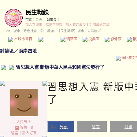
民生戰線
市長：
星火
副市長：
加入本城市
｜
推薦本城市
｜
加入我的最愛
｜
訂閱最新文章
udn
／
城市
／
政治社會
／
公共議題
／
【民生戰線】城市
／討論區／
本城市首頁
討論區
精華區
投票區
影像館
推
討論區
／
兩岸四地
看回應文
習思想入憲 新版中華人民共和國憲法發行了
習思想入憲 新版
了
人民戰士
A-
A+
分享
留言
列印
等級：8
留言
｜
加入好友