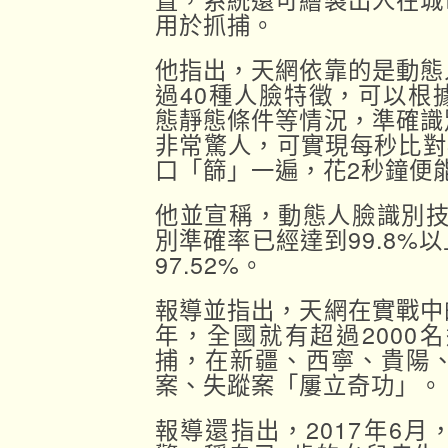
用於抓捕。
他指出，天網依靠的是動態
過40種人臉特徵，可以根
態靜態條件等情況，準確識
非常驚人，可實現每秒比對
口「篩」一遍，花2秒鐘便
他並宣稱，動態人臉識別技
別準確率已經達到99.8%
97.52%。
報導並指出，天網在實戰中
年，全國就有超過2000
捕，在新疆、西寧、貴陽
案、失蹤案「屢立奇功」。
報導還指出，2017年6