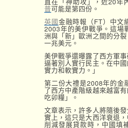
直在「神助攻」，近20年
普
可能是第四份。
英國
金融時報（FT）中文
2003年的美伊戰爭。這
洲與「新」歐洲之間的分裂
一兆美元。
美伊戰爭還曝露了西方軍事
逼著別人實行民主。在中國
實力和軟實力。」
第二份大禮是2008年的
了西方中產階級越來越富有
吃卯糧」。
文章表示，許多人將隨後發
實上，這只是大西洋衰退，
削減發展貸款時，中國填