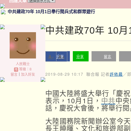
回應文章
中共建政70年 10月1日舉行閱兵式和群眾遊行
中共建政70年 10
A-
A+
分享
分享
留言
人民戰士
等級：8
2019-08-29 10:17
聯合報 記者
許依晨
╱
留言
｜
加入好友
中國大陸將盛大舉行「慶祝
表示，10月1日，
中共
中央
話，慶祝大會後，將舉行閱
大陸國務院新聞辦公室今天
長王曉暉、文化和旅遊部副