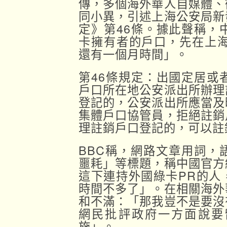
傳，多個海外華人自媒體、
同小異，引述上海公安局新
定》第46條。據此聲稱，
卡擁有者的戶口，先在上海
還有一個月時間」。
第46條規定：出國定居或
戶口所在地公安派出所辦理
登記的，公安派出所應當及
集體戶口協管員，拒絕註銷
理註銷戶口登記的，可以註
BBC稱，網路文章用詞，
噩耗」等標題，稱中國官方
這下連持外國綠卡PR的人
時間不多了」。在相關海外
和不滿：「那我豈不是要沒
網民批評政府一方面說要
施」。