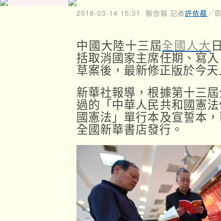
2018-03-14 15:31
聯合報 記者
許依晨
╱
中國大陸十三屆
全國人大
括取消國家主席任期、寫入
草案後，最新修正版於今天
新華社報導，根據第十三屆
過的「中華人民共和國憲法
國憲法」單行本及宣誓本，
全國新華書店發行。