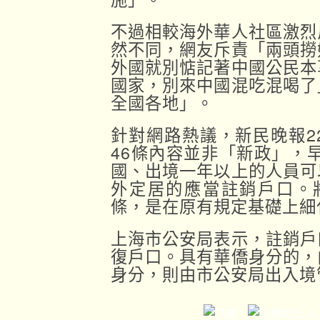
不過相較海外華人社區激烈
然不同，網友斥責「兩頭撈
外國就別惦記著中國公民本
國家，別來中國混吃混喝了
全國各地」。
針對網路熱議，新民晚報2
46條內容並非「新政」，早
國、出境一年以上的人員可
外定居的應當註銷戶口。將
條，是在原有規定基礎上細
上海市公安局表示，註銷戶
復戶口。具有華僑身分的，
身分，則由市公安局出入境