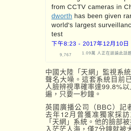
from CCTV cameras in Ch
dworth
 has been given rar
world's largest surveillan
test
下午8:23 - 2017年12月10日
1.09萬 人正在談論此話
9,767
Twitter 廣告資訊與隱私
中國大陸「天網」監視系統
聲名大噪。這套系統目前已
人臉辨視準確率達99.8%
遍，只要一秒鐘。
英國廣播公司（BBC）記者蘇
去年12月曾獲准獨家採
「天網」系統。他的臉部被
入茫茫人海，僅7分鐘就被