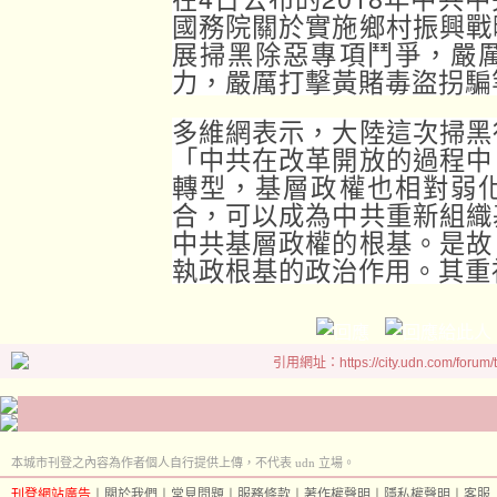
國務院關於實施鄉村振興戰
展掃黑除惡專項鬥爭，嚴
力，嚴厲打擊黃賭毒盜拐騙
多維網表示，大陸這次掃黑
「中共在改革開放的過程中
轉型，基層政權也相對弱
合，可以成為中共重新組織
中共基層政權的根基。是故
執政根基的政治作用。其重
引用網址：https://city.udn.com/forum
本城市刊登之內容為作者個人自行提供上傳，不代表 udn 立場。
刊登網站廣告
︱
關於我們
︱
常見問題
︱
服務條款
︱
著作權聲明
︱
隱私權聲明
︱
客服