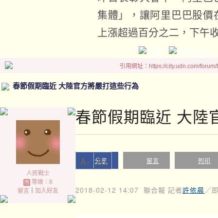
集體」，讓阿里巴巴股價
上漲超過百分之二，下午
引用網址：https://city.udn.com/forum
春節假期臨近 大陸官方將嚴打這些行為
春節假期臨近 大陸
A-
A+
分享
留言
列印
人民戰士
等級：8
2018-02-12 14:07
聯合報 記者
許依晨
╱
留言
｜
加入好友