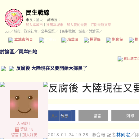
民生戰線
市長：
星火
副市長：
加入本城市
｜
推薦本城市
｜
加入我的最愛
｜
訂閱最新文章
udn
／
城市
／
政治社會
／
公共議題
／
【民生戰線】城市
／討論區／
本城市首頁
討論區
精華區
投票區
影像館
推
討論區
／
兩岸四地
看回應文
反腐後 大陸現在又要開始大掃黑了
反腐後 大陸現在又
A-
A+
分享
留言
列印
人民戰士
等級：8
2018-01-24 19:28
聯合報 記者
林則宏
╱
留言
｜
加入好友