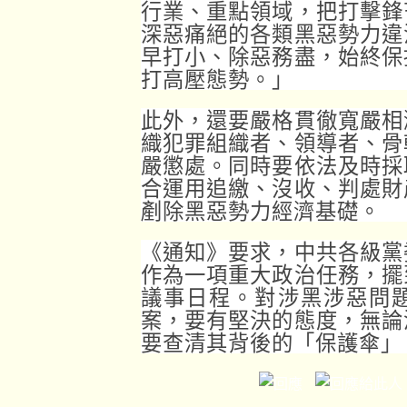
行業、重點領域，把打擊鋒
深惡痛絕的各類黑惡勢力違
早打小、除惡務盡，始終保
打高壓態勢。」
此外，還要嚴格貫徹寬嚴相
織犯罪組織者、領導者、骨
嚴懲處。同時要依法及時採
合運用追繳、沒收、判處財
剷除黑惡勢力經濟基礎。
《通知》要求，中共各級黨
作為一項重大政治任務，擺
議事日程。對涉黑涉惡問
案，要有堅決的態度，無論
要查清其背後的「保護傘」