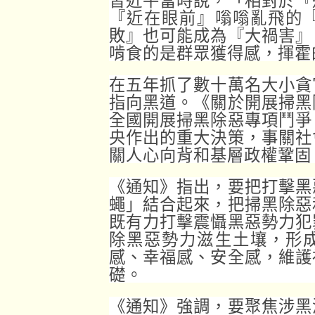
『近在眼前』嗡嗡亂飛的
敗』也可能成為『大禍害』
啃食的是群眾獲得感，揮霍
在五年抓了數十萬名大小貪
指向黑道。《關於開展掃黑
全國開展掃黑除惡專項鬥爭
央作出的重大決策，事關社
關人心向背和基層政權鞏固
《通知》指出，要把打擊黑
蠅」結合起來，把掃黑除惡
既有力打擊震懾黑惡勢力犯
除黑惡勢力滋生土壤，形
感、幸福感、安全感，維護
礎。
《通知》強調，要聚焦涉黑