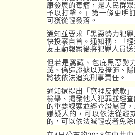
康發展的毒瘤，是人民群眾
予以打擊。」第一條更明訂
可獲從輕發落。
通知並要求「黑惡勢力犯罪
快投案自首。通知稱，「經
友主動報案後將犯罪人員送
但若是窩藏、包庇黑惡勢
滅、偽造證據以及掩飾、隱
將被依法追究刑事責任。
通知還提出「窩裡反條款」
檢舉、揭發他人犯罪並經查
的重要線索並經查證屬實，
嫌疑人的，可以依法從輕
的，可以依法減輕或者免除
在4日公布的2018年中共