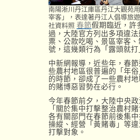
南陽淅川丹江庫區丹江大觀苑
宰客」，表達著丹江人倡導旅
春節
假期臨近，許
社資料照
過，大陸官方列出多項違法
票、公款吃喝、景區宰客、
號，這幾類行為「露頭就打
中新網報導，近些年，春節
些農村地區很普遍的「年俗
的時節，卻成了一些農村地
的賭博惡習勢在必行。
今年春節前夕，大陸中央政
「關於集中打擊整治農村賭
各有關部門在春節前後集中
操縱、經營「黃賭毒」等違
打擊對象。