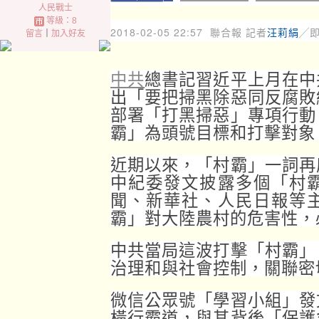
人民戰士
等級：8
2018-02-05 22:57
聯合報 記者
汪莉絹
╱
留言
｜
加入好友
中共
總書記習近平上月在中
出「要把掃黑除惡同反腐敗
部署「打黑掃惡」專項行動
霸」為頭號目標和打擊對象
近期以來，「村霸」一詞再
中紀委發文披露多個「村
聞、新華社、人民日報等
霸」對大陸農村的危害性，
中共當局這波打擊「村霸」
治理和與社會控制，關聯密
微信公眾號「學習小組」發
橫行霸道，與其背後「保護