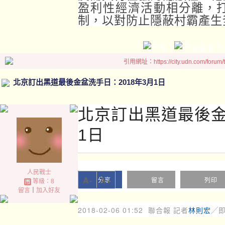
盈利性經濟活動相分離，
制，以對防止隱蔽村霸產生
引用網址：https://city.udn.com/forum
北京訂出黑道最後金盆洗手日：2018年3月1日
北京訂出黑道最後金
1日
人民戰士
A-
A+
分享
留言
列印
等級：8
留言
｜
加入好友
2018-02-06 01:52
聯合報 記者
林則宏
╱