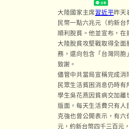
大陸國家主席
習近平
昨天
民幣一點六兆元（約新台
順利脫貧。他並宣布，在
大陸脫貧攻堅戰取得全面
務，還向包含「台灣同胞
致謝。
儘管中共當局宣稱完成消
民眾生活貧困消息仍時有
學生吳花燕因貧病交加離
版面，每天生活費只有人
克強也曾公開表示，有六
元，約新台幣四千三百元