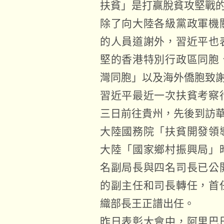
扶貧」是打贏脫貧攻堅戰
除了向大陸各級黨政軍機
的人員道謝外，習近平也
堅的香港特別行政區同胞
灣同胞」以及海外僑胞致
習近平最近一次扶貧考察
三日前往貴州，先後到訪
大陸國務院「扶貧開發領
大陸「國家鄉村振興局」
名副局長與四名司長已公
的副主任和司長轉任，首
織部長王正譜出任。
昨日表彰大會中，阿里巴