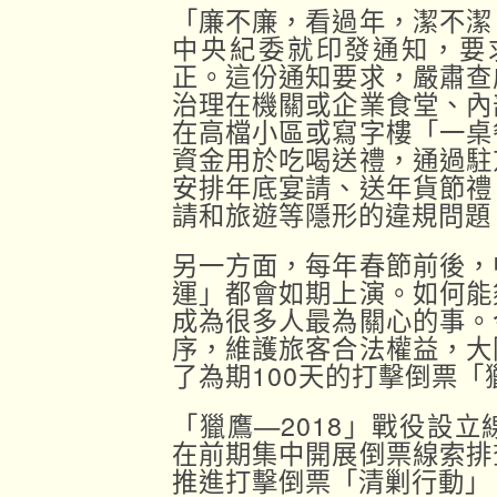
「廉不廉，看過年，潔不潔
中央紀委就印發通知，要求
正。這份通知要求，嚴肅查
治理在機關或企業食堂、內
在高檔小區或寫字樓「一桌
資金用於吃喝送禮，通過駐
安排年底宴請、送年貨節禮
請和旅遊等隱形的違規問題
另一方面，每年春節前後，
運」都會如期上演。如何能
成為很多人最為關心的事。
序，維護旅客合法權益，大
了為期100天的打擊倒票「
「獵鷹—2018」戰役設
在前期集中開展倒票線索排
推進打擊倒票「清剿行動」