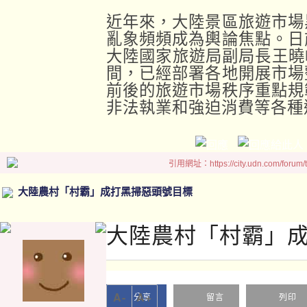
近年來，大陸景區旅遊市場
亂象頻頻成為輿論焦點。日
大陸國家旅遊局副局長王曉峰
間，已經部署各地開展市場
前後的旅遊市場秩序重點規
非法執業和強迫消費等各種
引用網址：https://city.udn.com/forum
大陸農村「村霸」成打黑掃惡頭號目標
大陸農村「村霸」
A-
A+
分享
留言
列印