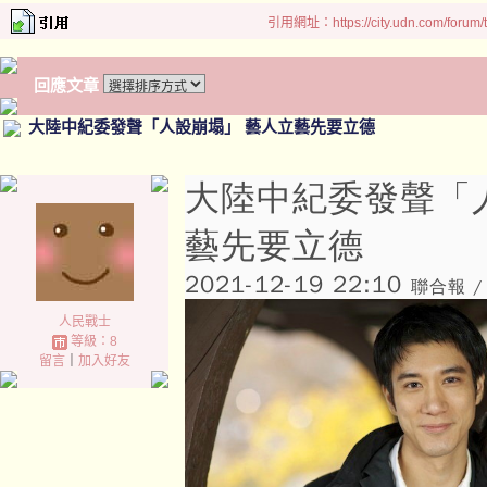
引用網址：https://city.udn.com/forum
回應文章
大陸中紀委發聲「人設崩塌」 藝人立藝先要立德
大陸中紀委發聲「
藝先要立德
2021-12-19 22:10
聯合報 /
人民戰士
等級：8
留言
｜
加入好友