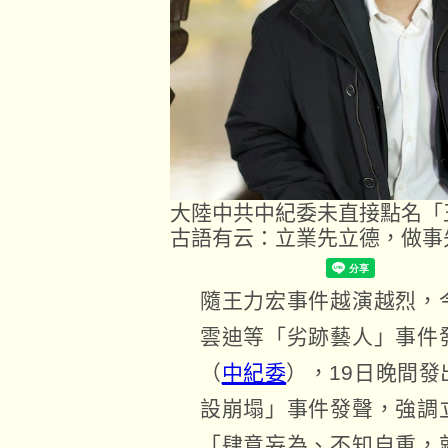
大陸中共中紀委未直接點名「
古語有云：立業先立德，做事
隨王力宏事件越演越烈，
雲迪等「劣跡藝人」事件
（
中紀委
），19日晚間
設崩塌」事件發聲，強調
「肆意妄為、不知自重，