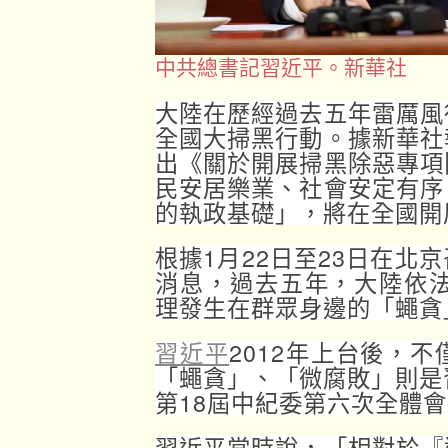
中共總書記習近平。新華社
大陸在歷經過去五年雷厲風
全國大掃黑行動。據新華社
出《關於開展掃黑除惡專項
民安居樂業、社會安定有序
的執政基礎」，將在全國開
根據1月22日至23日在北
消息，過去五年，大陸依法
理發生在群眾身邊的「蠅貪
習近平
2012年上台後，
「蠅貪」、「微腐敗」則是習
第18屆中紀委第六次全體
習近平當時說，「相對於『