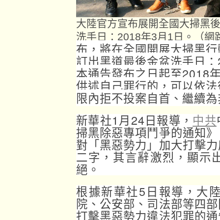
大陸官方宣布展開全國大掃黑
洗手日：2018年3月1日。（
布，將在全國開展大掃黑行
訂出黑道最後金盆洗手日：2
本通告發布之日起至2018
供述自己罪行的，可以依法
限內拒不投案自首、繼續為
新華社1月24日報導，
中共
掃黑除惡專項鬥爭的通知》
對「黑惡勢力」加大打擊力
二字，其言辭激烈，顯示
絕。
根據新華社5日報導，大
院、公安部、司法部等四部
打擊黑惡勢力違法犯罪的通