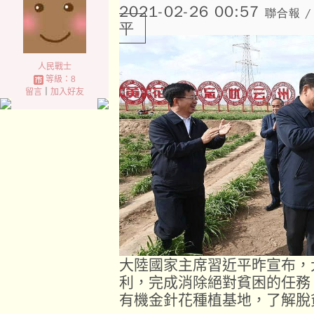
2021-02-26 00:57
聯合報 /
平
人民戰士
等級：8
留言
｜
加入好友
大陸國家主席習近平昨宣布，
利，完成消除絕對貧困的任務
有機金針花種植基地，了解脫