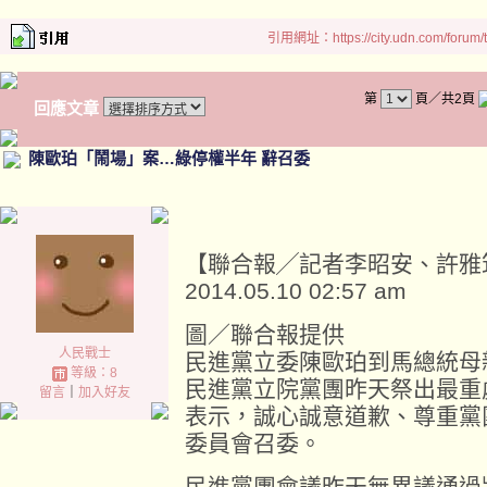
引用網址：https://city.udn.com/forum
第
頁／共2頁
回應文章
陳歐珀「鬧場」案…綠停權半年 辭召委
【聯合報╱記者李昭安、許雅
2014.05.10 02:57 am
圖／聯合報提供
人民戰士
民進黨立委陳歐珀到馬總統母
等級：8
民進黨立院黨團昨天祭出最重
留言
｜
加入好友
表示，誠心誠意道歉、尊重黨
委員會召委。
民進黨團會議昨天無異議通過