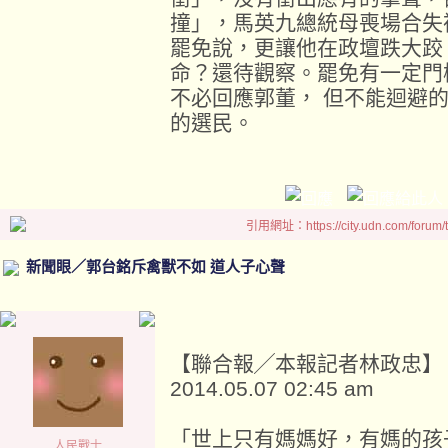
撞」，馬英九總統母喪場合失
罷免說，更讓他在政壇跌大跤
命？還待觀察。罷免有一定門
不必回應郭董， 但不能迴避
的選民。
引用網址：https://city.udn.com/forum
新聞眼／郭台銘斥禽獸不如 道人子心聲
【聯合報╱本報記者林政忠】
2014.05.07 02:45 am
「世上只有媽媽好，有媽的孩
人民戰士