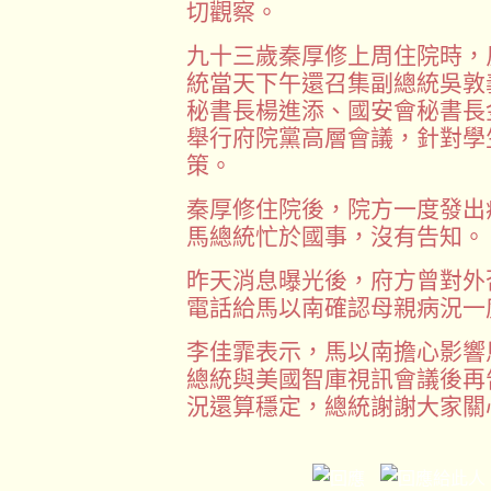
切觀察。
九十三歲秦厚修上周住院時，
統當天下午還召集副總統吳敦
秘書長楊進添、國安會秘書長
舉行府院黨高層會議，針對學
策。
秦厚修住院後，院方一度發出
馬總統忙於國事，沒有告知。
昨天消息曝光後，府方曾對外
電話給馬以南確認母親病況一
李佳霏表示，馬以南擔心影響
總統與美國智庫視訊會議後再
況還算穩定，總統謝謝大家關