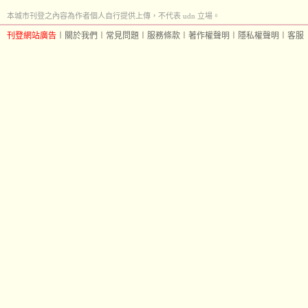
本城市刊登之內容為作者個人自行提供上傳，不代表 udn 立場。
刊登網站廣告
︱
關於我們
︱
常見問題
︱
服務條款
︱
著作權聲明
︱
隱私權聲明
︱
客服