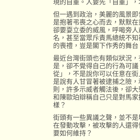
現的自重。人要先「自重」，
但一遇到政治，美麗的風景即
是抱著弔喪之心而去，默默在
卻要耍立委的威風，呼喝旁人
名，甚至當眾斥責馬總統不知
的喪禮，豈是閣下作秀的舞台
最近台灣街頭也有類似狀況，
是，卻不覺得自己的行為可議
從」，不是說你可以任意在街
是說有人甘冒著被逮捕之險，
則，許多示威者觸法後，卻大
和陳歐珀辯稱自己只是對馬家
樣？
街頭有一些異議之聲，並不是
在發動攻擊，被攻擊的人還得
要如何維持？