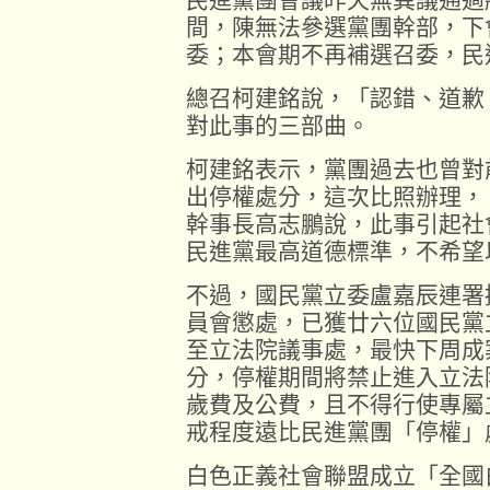
間，陳無法參選黨團幹部，下
委；本會期不再補選召委，民
總召柯建銘說，「認錯、道歉
對此事的三部曲。
柯建銘表示，黨團過去也曾對
出停權處分，這次比照辦理，
幹事長高志鵬說，此事引起社
民進黨最高道德標準，不希望
不過，國民黨立委盧嘉辰連署
員會懲處，已獲廿六位國民黨
至立法院議事處，最快下周成
分，停權期間將禁止進入立法
歲費及公費，且不得行使專屬
戒程度遠比民進黨團「停權」
白色正義社會聯盟成立「全國