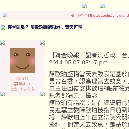
引用網址：https://city.udn.com/forum
靈堂鬧場？ 陳歐珀鞠躬道歉：青天可表
【聯合晚報╱記者洪哲政／台
2014.05.07 03:17 pm
陳歐珀堅稱當天去致哀是基於
人民戰士
員會召委，認為理當去致意，
等級：8
豐主任回覆安排歐珀8點前往
留言
｜
加入好友
記者鄭清元／攝影
陳歐珀有話說：是在總統府的
民進黨立委陳歐珀被指日前到
場，陳歐珀上午在立法院公開
堅稱，他當天去致哀，是基於