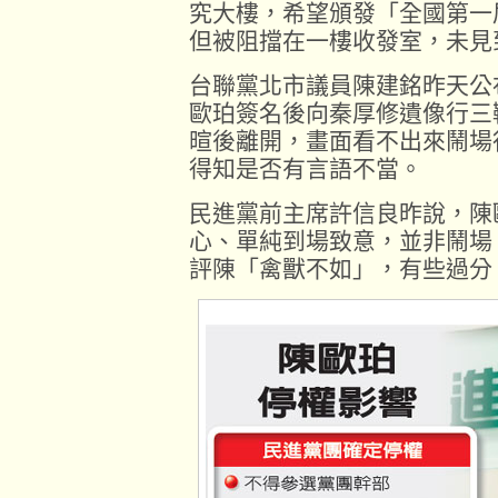
究大樓，希望頒發「全國第一
但被阻擋在一樓收發室，未見
台聯黨北市議員陳建銘昨天公
歐珀簽名後向秦厚修遺像行三
暄後離開，畫面看不出來鬧場
得知是否有言語不當。
民進黨前主席許信良昨說，陳
心、單純到場致意，並非鬧場
評陳「禽獸不如」，有些過分