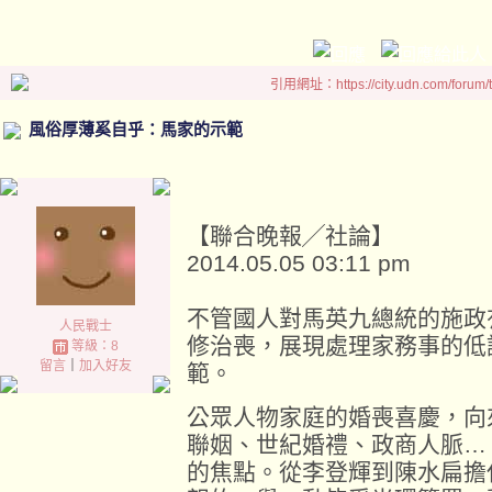
引用網址：https://city.udn.com/forum
風俗厚薄奚自乎：馬家的示範
【聯合晚報╱社論】
2014.05.05 03:11 pm
不管國人對馬英九總統的施政
人民戰士
修治喪，展現處理家務事的低
等級：8
留言
｜
加入好友
範。
公眾人物家庭的婚喪喜慶，向
聯姻、世紀婚禮、政商人脈…
的焦點。從李登輝到陳水扁擔