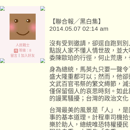
【聯合報╱黑白集】
2014.05.07 02:14 am
沒有受到邀請，卻逕自跑到別
人民戰士
點說人家不懂人情世故，並大
等級：8
留言
｜
加入好友
委陳歐珀的行徑，何止荒唐，
身為總統，馬英九只要一聲令
盛大隆重都可以；然而，他卻
文武百官弔祭的繁文縟節，減
僅保留個人的哀思時刻。如此
的謾罵騷擾；台灣的政治文化
台灣最美的風景是「人」，是
事的基本道理。計程車司機拾
樂於助人，總統唯恐特權擾民