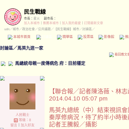
民生戰線
市長：
星火
副市長：
加入本城市
｜
推薦本城市
｜
加入我的最愛
｜
訂閱最新文章
udn
／
城市
／
政治社會
／
公共議題
／
【民生戰線】城市
／討論區／
本城市首頁
討論區
精華區
投票區
影像館
推
討論區
／
馬英九這一家
看回應文
馬總統母親一度傳病危 府：目前穩定
【聯合報╱記者陳洛薇、林志
2014.04.10 05:07 pm
馬英九總統（中）結束視訊會
人民戰士
秦厚修病況，待了約半小時後
等級：8
記者王騰毅／攝影
留言
｜
加入好友