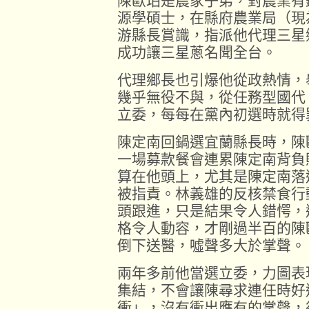
陳歐珀是農家子弟，對農業有
源學碩士，在縣府農業局（現
游縣長賞識，指派他代理三星
成功讓三星蔥名聞全台。
代理鄉長也引爆他從政熱情，
幾乎無役不與，從任務型國代
立委，每每在黨內初選時就得
陳定南回鍋選宜蘭縣長時，陳
一場募款餐會連累陳定南背負
算在他頭上，尤其是陳定南落
被指責。林義雄的反核禁食行
頭跟進，只是結果令人錯愕，
格令人動容，才剛過半百的陳
倒下送醫，噓聲多大於掌聲。
兩年多前他當選立委，力圖表
集結，不會讓陳尋求連任時好
衝」，沒有衝出應有的掌聲，