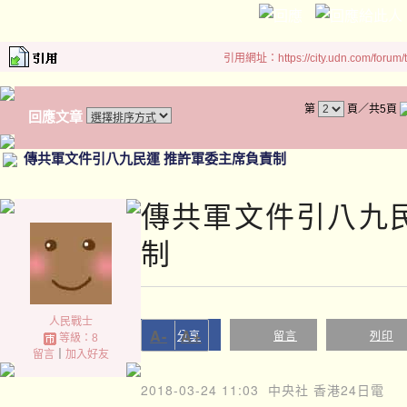
引用網址：https://city.udn.com/forum
第
頁／共5頁
回應文章
傳共軍文件引八九民運 推許軍委主席負責制
傳共軍文件引八九
制
人民戰士
A-
A+
分享
留言
列印
等級：8
留言
｜
加入好友
2018-03-24 11:03
中央社 香港24日電