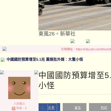
東風26。新華社
引用網址：https://city.udn.com/forum
中國國防預算增至5.1兆 黨媒批外媒：大驚小怪
中國國防預算增至5
小怪
人民戰士
A-
A+
分享
留言
列印
等級：8