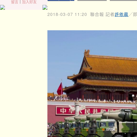
留言
｜
加入好友
2018-03-07 11:20
聯合報 記者
許依晨
╱