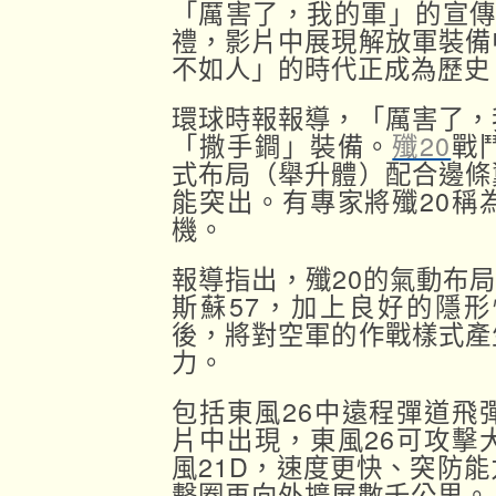
「厲害了，我的軍」的宣傳
禮，影片中展現解放軍裝備
不如人」的時代正成為歷史
環球時報報導，「厲害了，
「撒手鐧」裝備。
殲20
戰
式布局（舉升體）配合邊條
能突出。有專家將殲20稱
機。
報導指出，殲20的氣動布局
斯蘇57，加上良好的隱
後，將對空軍的作戰樣式產
力。
包括東風26中遠程彈道飛
片中出現，東風26可攻擊
風21D，速度更快、突防
擊圈再向外擴展數千公里。