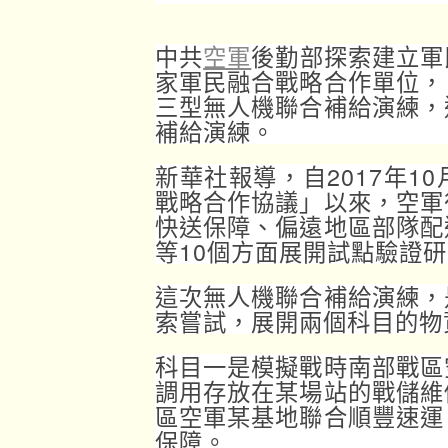
中共
空軍
後勤部探索建立軍
家軍民融合戰略合作單位，
三型無人機聯合補給演練，
補給演練。
新華社報導，自2017年1
戰略合作協議」以來，空軍
快送保障、偏遠地區部隊配
等10個方面展開試點驗證
這次無人機聯合補給演練，
索嘗試，展開兩個科目的物
科目一是模擬戰時南部戰區
調用存放在某場站的戰儲維
區空軍某基地聯合順豐速運
保障。