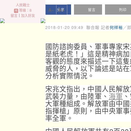
人民戰士
A-
A+
分享
留言
列印
等級：8
留言
｜
加入好友
2018-01-20 09:49
聯合報 記者
何祥裕
╱
國防諮詢委員、軍事專家宋
是紙老虎！」這是精神病加
客觀的態度來描述一下這隻
威脅的人，以下論述是站在
分析實際情況。
宋兆文指出，中國人民解放
武裝力量，由陸軍、
海軍
、
大軍種組成。解放軍由中國
指揮槍」原則，由中央軍事
率全軍。