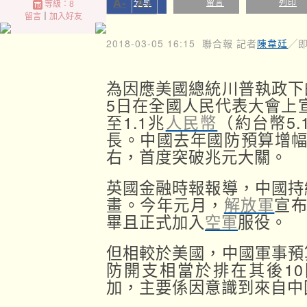
A-
A+
分享
留言
列印
等級：8
留言
｜
加入好友
2018-03-05 16:15
聯合報 記者
陳韋廷
╱
為因應美國總統川普執政下
5日在全國人民代表大會上宣
至1.1兆
人民幣
（約台幣5
長。中國去年國防預算增幅則
右，首度突破兆元大關。
英國金融時報報導，中國持
畫。今年元月，
解放軍
宣布
畢且正式加入
空軍
服役。
但相較於美國，中國軍事預
防開支相當於排在其後1
加，主要係因意識到來自中