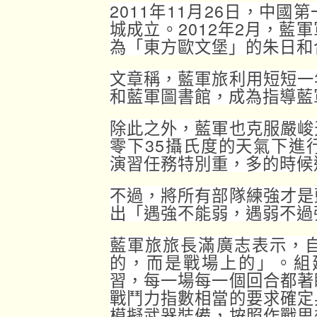
2011年11月26日，中
城成立。2012年2月，藍
為「東方歐文堡」的朱日和
文章稱，藍軍旅利用短短一
和藍軍圖書館，成為指導藍
除此之外，藍軍也克服嚴峻
零下35攝氏度的天氣下進
演習任務特別重，多的時候
不過，將所有部隊練強才是
出「遇強不能弱，遇弱不過
藍軍旅旅長滿廣志表示，
的，而是戰場上的」。組
習，每一場每一個回合都著
戰鬥力指數相當的要求確定
模擬武器裝備，按照作戰思