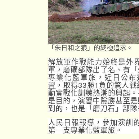
「朱日和之狼」的終極追求。
解放軍作戰能力始終是外
軍，磨礪部隊出了名、有「
專業化藍軍旅，近日公布
習
，取得33勝1負的驚人
動實戰化訓練熱潮的興起。
是目的，演習中險勝甚至是
到的，也是「磨刀石」部隊
人民日報報導，參加演訓的
第一支專業化藍軍旅。