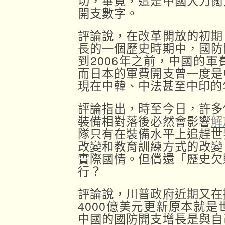
切，畢竟，這是中國大刀闊
開支數字。
評論說，在改革開放的初期
長的一個歷史時期中，國防
到2006年之前，中國的
而日本的軍費開支曾一度是
現在中韓、中法甚至中印的
評論指出，時至今日，許多
裝備相對落後必然會影響
解
隊只有在裝備水平上追趕世
改變和教育訓練方式的改變
實際國情。但償還「歷史欠
行？
評論說，川普政府近期又在
4000億美元更新原本就
中國的國防開支增長是與自