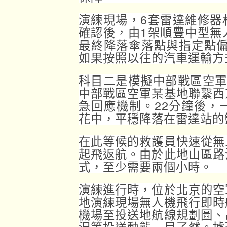
演練現場，6套雷達維修器
確認後，由1架順豐中型無
最終降落傘落點與指定點偏
如果按照以往的汽車運輸方
科目二是模擬中部戰區空軍
中部戰區空軍某基地聯繫西
急回應機制。22分鐘後，
花中，平穩降落在雷達站的
在此等候的救護員快速從無
起飛返航。由於此地山區路
式，至少需要兩個小時。
演練進行時，位於北京的空
地演練現場無人機飛行即時
機場至投送地航線規劃圖、