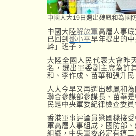
中國人大19日選出魏鳳和為國
中國大陸
解放軍
高層人事底
已回到
鄧小平
早年提出的中
幹」班子。
大陸全國人民代表大會昨
名，選出軍委副主席為許
和、李作成、苗華和張升民
人大今早又再選出魏鳳和為
聯合參謀部參謀長、苗華是
民是中央軍委紀律檢查委員
香港軍事評論員梁國樑接受
軍高層人事組成，國防部、
組織，中央軍委必定有這三