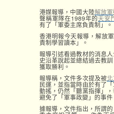
港媒報導，中國大陸
解放軍
聲稱軍隊在1989年的
天安
有了「軍委主席負責制」。
香港明報今天報導，解放軍
責制學習讀本」。
報導引述看過教材的消息人
史沿革說起並總結過去教訓
獲取勝利。
報導稱，文件多次提及被
北
民運，並指當時由於有了「
動搖，仍然「聽黨指揮」，
避免了「軍事政變」的事件
據報導，文件指出，所謂的