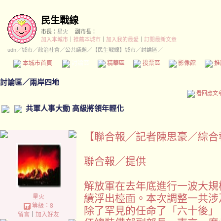
民生戰線
市長：
星火
副市長：
加入本城市
｜
推薦本城市
｜
加入我的最愛
｜
訂閱最新文章
udn
／
城市
／
政治社會
／
公共議題
／
【民生戰線】城市
／討論區／
本城市首頁
討論區
精華區
投票區
影像館
推
討論區
／
兩岸四地
看回應文
共軍人事大動 高級將領年輕化
【聯合報╱記者陳思豪／綜合報導】 
聯合報／提供
解放軍在去年底進行一波大規
續浮出檯面。本次調整一共涉
星火
等級：8
除了罕見的任命了「六十後」（
留言
｜
加入好友