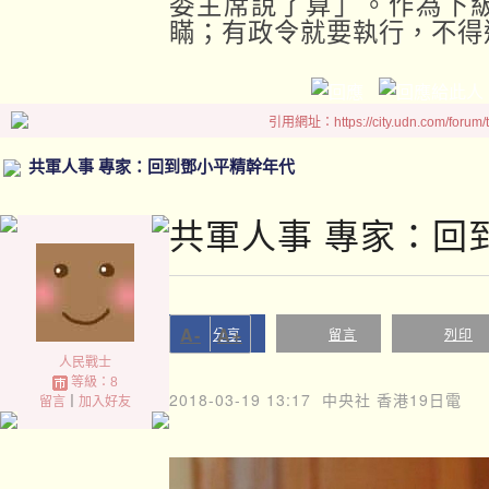
委主席說了算」。作為下
瞞；有政令就要執行，不得
引用網址：https://city.udn.com/forum
共軍人事 專家：回到鄧小平精幹年代
共軍人事 專家：回
A-
A+
分享
留言
列印
人民戰士
等級：8
2018-03-19 13:17
中央社 香港19日電
留言
｜
加入好友