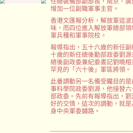
任總裝備部副部長，南京、廣
增加一位副職軍事主官。
香港文匯報分析，解放軍這波
味，而四位進入解放軍總部領
軍兵種和軍事院校。
報導指出，五十六歲的新任副
十歲的新任總後勤部政委劉源
總後副政委兼紀委書記劉曉榕
罕見的「六十後」軍區將領。
此番調動另一名備受矚目的是
事科學院政委劉源，他接替六
部政委。先前有報導指出，劉
好的交情，這次的調動，就是
身中央軍委鋪路。