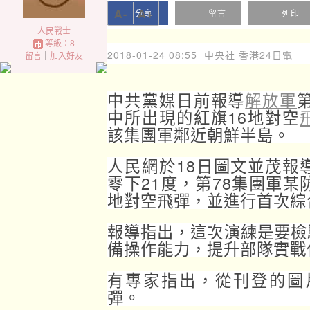
A-
A+
分享
留言
列印
人民戰士
等級：8
2018-01-24 08:55
中央社 香港24日電
留言
｜
加入好友
中共黨媒日前報導
解放軍
中所出現的紅旗16地對空
該集團軍鄰近朝鮮半島。
人民網於18日圖文並茂報
零下21度，第78集團軍某
地對空飛彈，並進行首次綜
報導指出，這次演練是要檢
備操作能力，提升部隊實戰
有專家指出，從刊登的圖
彈。