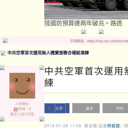
陸國防預算連兩年破兆。路透
引用網址：https://city.udn.com/forum
中共空軍首次運用無人機實施聯合補給演練
中共空軍首次運用
練
人民戰士
A-
A+
分享
留言
列印
等級：8
留言
｜
加入好友
2018-01-28 11:58
聯合報 記者
林宸誼
╱