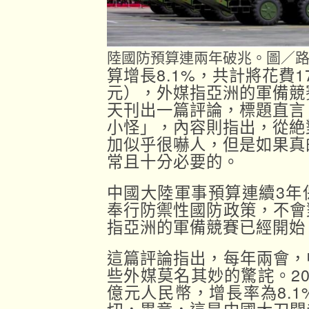
陸國防預算連兩年破兆。圖／
算增長8.1%，共計將花費1
元），外媒指亞洲的軍備競
天刊出一篇評論，標題直言
小怪」，內容則指出，從絶
加似乎很嚇人，但是如果真
常且十分必要的。
中國大陸軍事預算連續3年
奉行防禦性國防政策，不會
指亞洲的軍備競賽已經開始
這篇評論指出，每年兩會，
些外媒莫名其妙的驚詫。20
億元人民幣，增長率為8.