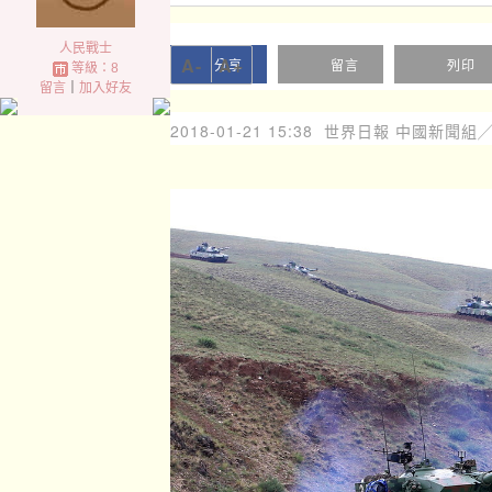
人民戰士
A-
A+
分享
留言
列印
等級：8
留言
｜
加入好友
2018-01-21 15:38
世界日報 中國新聞組╱