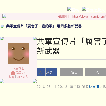
引用網址：https://city.udn.com/forum
共軍宣傳片「厲害了，我的軍」 展示多款新武器
共軍宣傳片「厲害
新武器
人民戰士
A-
A+
分享
留言
列印
等級：8
留言
｜
加入好友
2018-03-14 20:12
聯合報 記者
林宸誼
╱