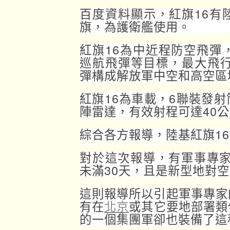
百度資料顯示，紅旗16有
旗，為護衛艦使用。
紅旗16為中近程防空飛彈
巡航飛彈等目標，最大飛行
彈構成解放軍中空和高空區
紅旗16為車載，6聯裝發
陣雷達，有效射程可達40
綜合各方報導，陸基紅旗1
對於這次報導，有軍事專家
未滿30天，且是新型地對
這則報導所以引起軍事專家
有在
北京
或其它要地部署類
的一個集團軍卻也裝備了這