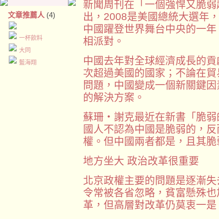
新聞周刊在「一個強悍又脆弱
文章推薦人
(4)
出，2008是美國總統大選年
中國躍登世界舞台中央的一年
一杯飲料
相派對。
大同
中國去年對全球經濟成長的貢獻
藍海翔
次超過美國的國家；不論在貿
問題，中國變成一個新關鍵因
的解決方案。
蘇珊‧謝克最近在新書「脆弱
國人不認為中國是脆弱的，反
權。但中國兩者都是，且其脆
地方坐大 政治改革很重要
北京政權主要的問題是逐漸失
令常被各省忽略，貧富懸殊也
革，但高層對改革仍莫衷一是