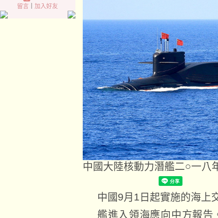
留言
｜
加入好友
中國大陸核動力潛艦二○一八
中國9月1日起實施的海上
艦進入領海應向中方報告