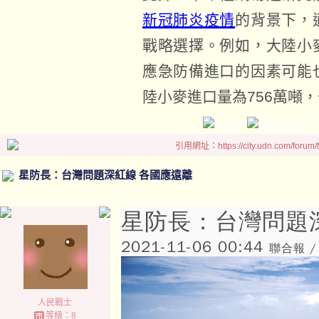
新冠肺炎
疫情
的背景下，
戰略選擇。例如，大陸小
應急防備進口的因素可能
陸小麥進口量為756萬噸
引用網址：https://city.udn.com/forum
星防長：台灣問題深紅線 各國應遠離
星防長：台灣問題
2021-11-06 00:44
聯合報 /
人民戰士
等級：8