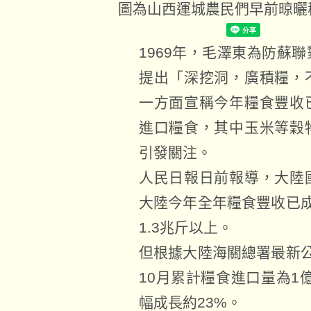
圖為山西運城農民們早前晾曬
1969年，毛澤東為防蘇
提出「深挖洞，廣積糧，
一方面宣稱今年糧食豐收
進口糧食，其中玉米等穀
引發關注。
人民日報日前報導，大陸
大陸今年全年糧食豐收已
1.3兆斤以上。
但根據大陸海關總署最新
10月累計糧食進口量為1億
幅成長約23%。