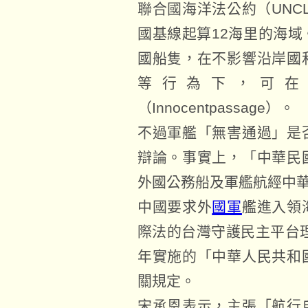
聯合國海洋法公約（UNC
國基線起算12海里的海
國船隻，在不影響沿岸國
等行為下，可在
（Innocentpassage）。
不過軍艦「無害通過」是
辯論。事實上，「中華民
外國公務船及軍艦航經中
中國要求外
國軍
艦進入領
際法的台灣守護民主平台理
年實施的「中華人民共和
關規定。
宋承恩表示，主張「航行