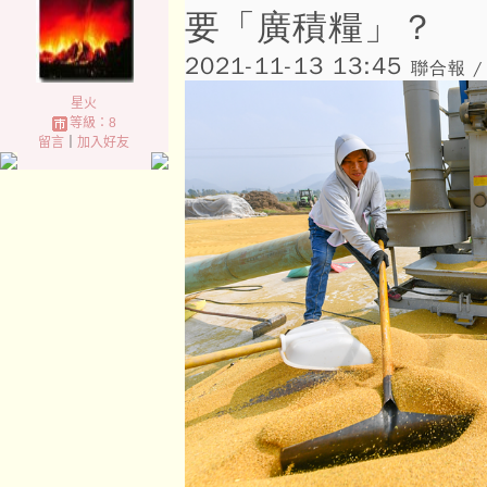
要「廣積糧」？
2021-11-13 13:45
聯合報 /
星火
等級：8
留言
｜
加入好友