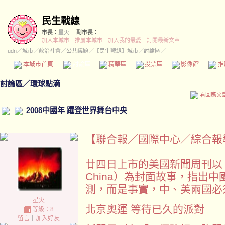
民生戰線
市長：
星火
副市長：
加入本城市
｜
推薦本城市
｜
加入我的最愛
｜
訂閱最新文章
udn
／
城市
／
政治社會
／
公共議題
／
【民生戰線】城市
／討論區／
本城市首頁
討論區
精華區
投票區
影像館
推
討論區
／
環球點滴
看回應文
2008中國年 躍登世界舞台中央
【聯合報╱國際中心／綜合報導】 20
廿四日上市的美國新聞周刊以「中國
China）為封面故事，指出
測，而是事實，中、美兩國必
星火
北京奧運 等待已久的派對
等級：8
留言
｜
加入好友