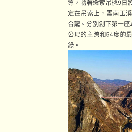
導，隨著纜索吊機9日
定在吊索上，雲南玉
合龍。分別創下第一座
公尺的主跨和54度的
錄。