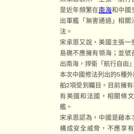
是近年頻繁在
南海
和中國
出軍艦「無害通過」相關
法。
宋承恩又說，美國主張一
島礁不應擁有領海；並號
出南海，捍衛「航行自由
本次中國修法列出的5種
舶2項受到矚目。目前擁
有美國和法國，相關條
艦。
宋承恩認為，中國是藉本
構成安全威脅，不應享