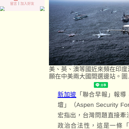
留言
｜
加入好友
美、英、澳等國近來頻在印度
願在中美兩大國間選邊站。圖／U.S. 
新加坡
「聯合早報」報導
壇」（Aspen Securit
宏指出，台灣問題直接牽
政治合法性，這是一條