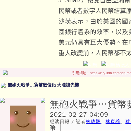
J. Shatz）接受自由
民幣或者數字人民幣結算
沙茨表示，由於美國的國
國銀行體系的效率，以及
美元仍具有巨大優勢。在
重大改變前，人民幣都不
引用網址：https://city.udn.com/forum
無砲火戰爭…貨幣數位化 大陸搶先機
無砲火戰爭…貨幣
2021-02-27 04:09
經濟日報 / 記者
林聰毅
、
林宸誼
、
蔡
幣