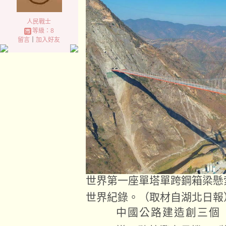
人民戰士
等級：8
留言
｜
加入好友
世界第一座單塔單跨鋼箱梁懸
世界紀錄。（取材自湖北日
中國公路建造創三個