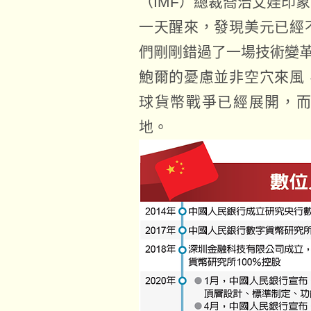
（IMF）總裁喬治艾娃印
一天醒來，發現美元已經
們剛剛錯過了一場技術變
鮑爾的憂慮並非空穴來風
球貨幣戰爭已經展開，
地。