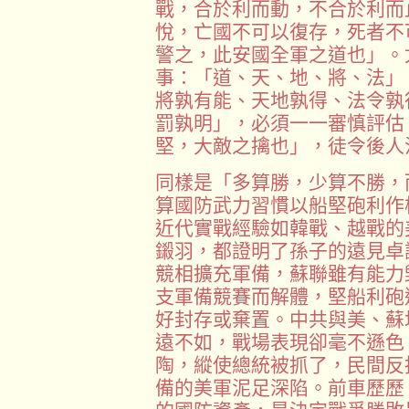
戰，合於利而動，不合於利而
悅，亡國不可以復存，死者不
警之，此安國全軍之道也」。
事：「道、天、地、將、法」
將孰有能、天地孰得、法令孰
罰孰明」，必須一一審慎評估
堅，大敵之擒也」，徒令後人
同樣是「多算勝，少算不勝，
算國防武力習慣以船堅砲利作
近代實戰經驗如韓戰、越戰的
鎩羽，都證明了孫子的遠見卓
競相擴充軍備，蘇聯雖有能力
支軍備競賽而解體，堅船利砲
好封存或棄置。中共與美、蘇
遠不如，戰場表現卻毫不遜色
陶，縱使總統被抓了，民間反
備的美軍泥足深陷。前車歷歷