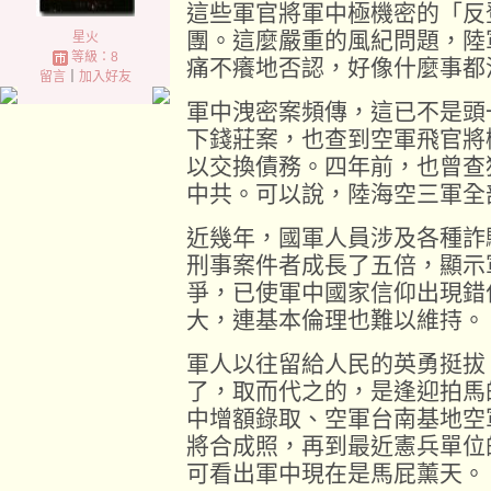
這些軍官將軍中極機密的「反
團。這麼嚴重的風紀問題，陸
星火
等級：8
痛不癢地否認，好像什麼事都
留言
｜
加入好友
軍中洩密案頻傳，這已不是頭
下錢莊案，也查到空軍飛官將
以交換債務。四年前，也曾查
中共。可以說，陸海空三軍全
近幾年，國軍人員涉及各種詐
刑事案件者成長了五倍，顯示
爭，已使軍中國家信仰出現錯
大，連基本倫理也難以維持。
軍人以往留給人民的英勇挺拔
了，取而代之的，是逢迎拍馬
中增額錄取、空軍台南基地空
將合成照，再到最近憲兵單位
可看出軍中現在是馬屁薰天。