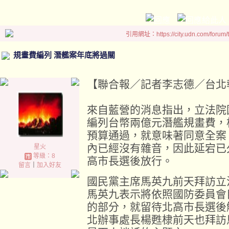
引用網址：https://city.udn.com/forum
規畫費編列 潛艦案年底將過關
【聯合報／記者李志德／台北報導】 2
來自藍營的消息指出，立法院
編列台幣兩億元潛艦規畫費，
預算通過，就意味著同意全案
內已經沒有雜音，因此延宕已
星火
等級：8
高市長選後放行。
留言
｜
加入好友
國民黨主席馬英九前天拜訪立
馬英九表示將依照國防委員會
的部分，就留待北高市長選後
北辦事處長楊甦棣前天也拜訪