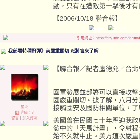
動，只有在遭敵第一擊後才有
【2006/10/18 聯合報】
引用網址：https://city.udn.com/forum
我部署特種飛彈》美嚴重關切 派將官來了解
【聯合報／記者盧德允／台北報導】 2
國軍發展並部署可以直接攻擊
國嚴重關切。據了解，八月分
接觸國安及國防相關單位，了
星火
等級：8
留言
｜
加入好友
美國曾在民國七十年壓迫我政
發中的「天馬計畫」，令射程
始不久就中止。美方這次嚴重