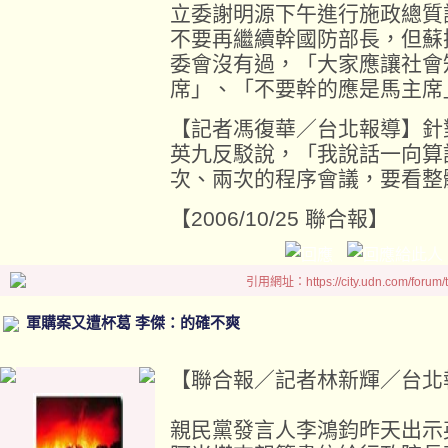
立委謝明源下午進行施政總質
不要再繼續幹國防部長，但蘇
委會沒有過，「大家應讓社會
席」、「不要幹的應是馬主席
【記者馮復華／台北報導】針
英九反駁說，「我說話一向算
次、兩次的程序會議，要看整
【2006/10/25 聯合報】
引用網址：https://city.udn.com/forum
軍購案又遭杯葛 李傑：的確不爽
【聯合報／記者林新輝／台北報導】 2
親民黨發言人李鴻鈞昨天出示