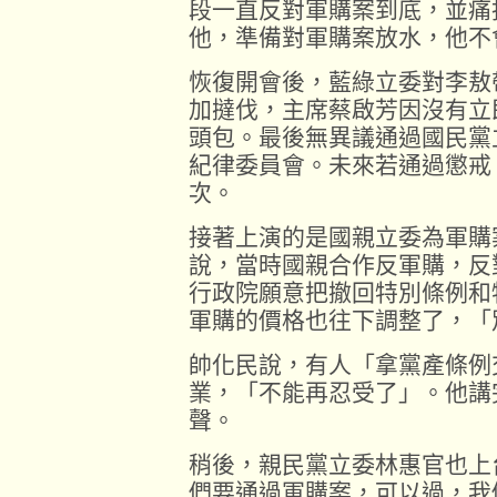
段一直反對軍購案到底，並痛
他，準備對軍購案放水，他不
恢復開會後，藍綠立委對李敖
加撻伐，主席蔡啟芳因沒有立
頭包。最後無異議通過國民黨
紀律委員會。未來若通過懲戒
次。
接著上演的是國親立委為軍購
說，當時國親合作反軍購，反
行政院願意把撤回特別條例和
軍購的價格也往下調整了，「
帥化民說，有人「拿黨產條例
業，「不能再忍受了」。他講
聲。
稍後，親民黨立委林惠官也上
們要通過軍購案，可以過，我