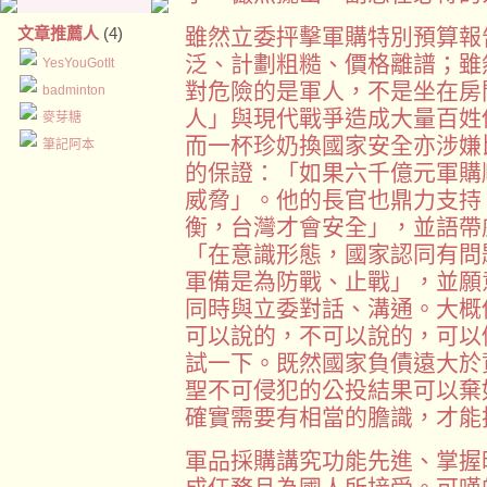
文章推薦人
(4)
雖然立委抨擊軍購特別預算報
泛、計劃粗糙、價格離譜；雖
YesYouGotIt
對危險的是軍人，不是坐在房
badminton
人」與現代戰爭造成大量百姓
麥芽糖
而一杯珍奶換國家安全亦涉嫌
筆記阿本
的保證：「如果六千億元軍購
威脅」。他的長官也鼎力支持
衡，台灣才會安全」，並語帶
「在意識形態，國家認同有問
軍備是為防戰、止戰」，並願
同時與立委對話、溝通。大概
可以說的，不可以說的，可以
試一下。既然國家負債遠大於
聖不可侵犯的公投結果可以棄
確實需要有相當的膽識，才能
軍品採購講究功能先進、掌握