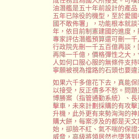
成任務且為國人所接受。可嘆
油潛艦是五十年前設計的產品
五年已除役的機型，至於愛國
國不敢佈署」，功能根本就談
年，依目前制憲建國的進度，
專家評估潛艦預算還可刪一千
行政院先刪一千五百億再談，
再降一千億，價格彈性之大，
人如何口服心服的無條件支持
寧願被視為擋路的石頭也要違
如果六千多億花下去，真能保
以接受，反正債多不愁。問題
博勝案（指管通勤系統）、長
擊車，未來計劃採購的有攻擊
升機，此外更有來勢洶洶的神
購大餅，每案涉及的都是天文
始，卻臉不紅、氣不喘的保證
威脅，高級將領居然也墮落到