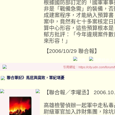
根據國防部訂定的「國軍軍事
非是「戰備急需」的裝備，否
成建案程序，才能納入預算書
案中，竟然有七十多案核定日
算中心形容，這些預算根本是
郁方批評：「今年違規案件數
來形容！」
【2006/10/29 聯合報】
引用網址：https://city.udn.com/forum
聯合筆記》馬屁與腐敗，軍紀堪憂
【聯合報／李曜丞】 2006.10.2
高雄檢警偵辦一起軍中走私毒
尉級軍官加入詐財集團，除坑