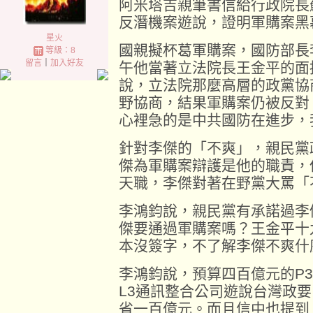
阿米塔吉親筆書信給行政院長
反潛機案遊說，證明軍購案黑
星火
國親擬杯葛軍購案，國防部長
等級：8
留言
｜
加入好友
午他當著立法院長王金平的面
說，立法院那麼高層的政黨協
野協商，結果軍購案仍被反對
心裡急的是中共國防在進步，
針對李傑的「不爽」，親民黨
傑為軍購案辯護是他的職責，
天職，李傑對著在野黨大罵「
李鴻鈞說，親民黨有承諾過李
傑要通過軍購案嗎？王金平十
本沒簽字，不了解李傑不爽什
李鴻鈞說，預算四百億元的P
L3通訊整合公司遊說台灣政
省一百億元。而且信中也提到