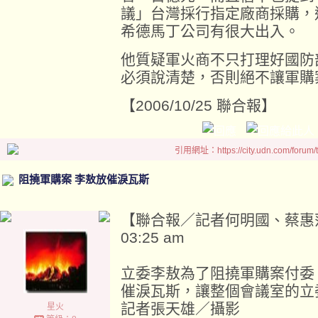
議」台灣採行指定廠商採購，
希德馬丁公司有很大出入。
他質疑軍火商不只打理好國防
必須說清楚，否則絕不讓軍購
【2006/10/25 聯合報】
引用網址：https://city.udn.com/forum
阻撓軍購案 李敖放催淚瓦斯
【聯合報／記者何明國、蔡惠萍／台
03:25 am
立委李敖為了阻撓軍購案付委
催淚瓦斯，讓整個會議室的立
記者張天雄／攝影
星火