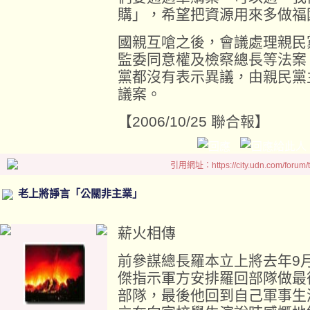
購」，希望把資源用來多做福
國親互嗆之後，會議處理親民
監委同意權及檢察總長等法案
黨都沒有表示異議，由親民黨
議案。
【2006/10/25 聯合報】
引用網址：https://city.udn.com/forum
老上將諍言「公關非主業」
薪火相傳
前參謀總長羅本立上將去年9
傑指示軍方安排羅回部隊做最
部隊，最後他回到自己軍事生