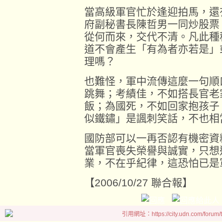
當高級軍官忙於逢迎拍馬，還
府副秘書長陳哲男一同炒股票
從何而來，交代不清。凡此種
道不會產生「有為者亦若是」
理嗎？
也難怪，軍中流傳這麼一句順
跳舞；考績佳，不如搭長官老
飯；為國死，不如回家抱孩子
似鐵鏽」是諷刺笑話，不也相
國防部可以一再否認有機密資
當軍官喪失榮譽與誠實，只想
業，不在乎紀律，這恐怕已是
【2006/10/27 聯合報】
引用網址：https://city.udn.com/forum