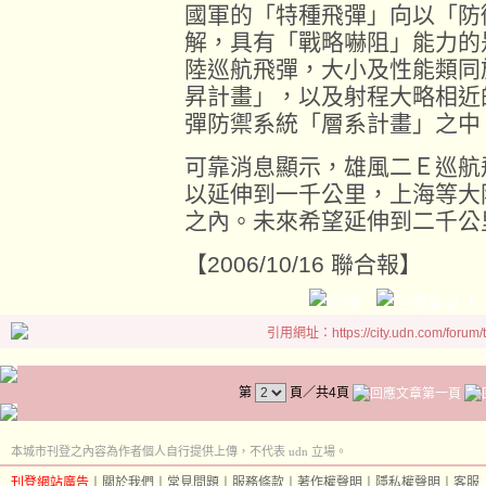
國軍的「特種飛彈」向以「防
解，具有「戰略嚇阻」能力的
陸巡航飛彈，大小及性能類同
昇計畫」，以及射程大略相近
彈防禦系統「層系計畫」之中
可靠消息顯示，雄風二Ｅ巡航
以延伸到一千公里，上海等大
之內。未來希望延伸到二千公
【2006/10/16 聯合報】
引用網址：https://city.udn.com/forum
第
頁／共4頁
本城市刊登之內容為作者個人自行提供上傳，不代表 udn 立場。
刊登網站廣告
︱
關於我們
︱
常見問題
︱
服務條款
︱
著作權聲明
︱
隱私權聲明
︱
客服