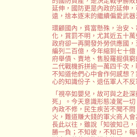
的國防資產，是決定戰爭勝敗
延伸，國防更是內政的延伸，
遠，捨本逐末的繼續偏愛武器
環顧國內，貧富懸殊，治安、
化，賞罰不明，尤其近五十萬
政府卻一再開發外勞供應國，
編列二百億，今年縮到七十億
府舉債、賣地、售股羅掘俱窮
二代戰機拆拼逾一萬四千次，
不知道他們心中會作何感想？
心的知識份子、退伍軍人不反
「視卒如嬰兒，故可與之赴深
死」。今天意識形態凌駕一切
內政不修，民生疾苦不聞不問
火，難道賺大錢的軍火商人會
長此以往，雖說「知彼知己，
勝一負；不知彼，不知已，每