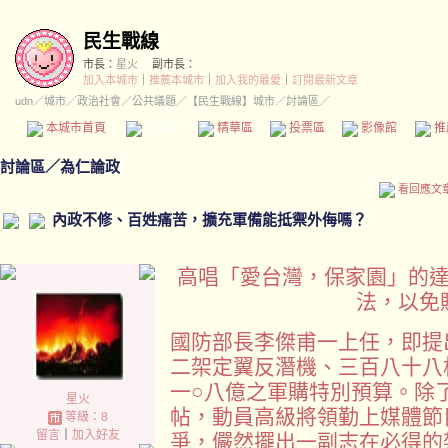
民生戰線
市長：
星火
副市長：
加入本城市
｜
推薦本城市
｜
加入我的最愛
｜
訂閱最新文章
udn
／
城市
／
政治社會
／
公共議題
／
【民生戰線】城市
／討論區／
本城市首頁
討論區
精華區
投票區
影像館
推
討論區
／
為仁論政
看回應文
內政不修、百姓痛苦，擴充軍備能抵禦外侮嗎？
高唱「愛台灣，保家園」的
法，以免
國防部長李傑甫一上任，即提
二架定翼反潛機、三百八十八
一○八億之軍購特別預算。除
星火
帖，動員高級將領勤上媒體節
等級：8
留言
｜
加入好友
爭，儼然擺出一副志在必得的