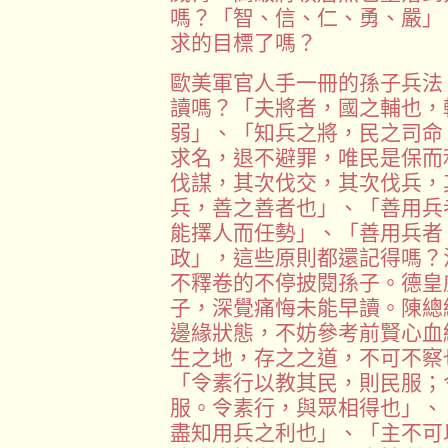
嗎？「智、信、仁、勇、嚴」
求的目標了嗎？
歐美軍官人手一冊的孫子兵法
讀嗎？「夫將者，國之輔也，
弱」、「知兵之將，民之司命
求名，退不避罪，唯民是保而
伐謀，其次伐交，其次伐兵，
兵，善之善者也」、「善用兵
能擇人而任勢」、「善用兵者
政」，這些原則都還記得嗎？
不釋卷的不停披閱孫子。德皇
子，深覺痛悔未能早讀。陳總
邊緣狀態，不妨參考前賢心血
生之地，存之之道，不可不察
「令素行以教其民，則民服；
服。令素行，與眾相得也」、
盡知用兵之利也」、「主不可