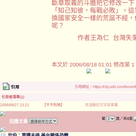
斷章取義的斗膽把它修改一下
「知己知彼，每戰必敗」。這
換國家安全一樣的荒誕不經，
呢？
作者王為仁 台灣失
本文於
2006/08/18 01:01 修改第 1
引用網址：https://city.udn.com/forum
引用者清單(1)
2006/08/27 23:21
【不平則鳴】
用淺顯的文字談軍購
第
頁／共4頁
回應文章
坎伯：軍購未過 美台關係恐變