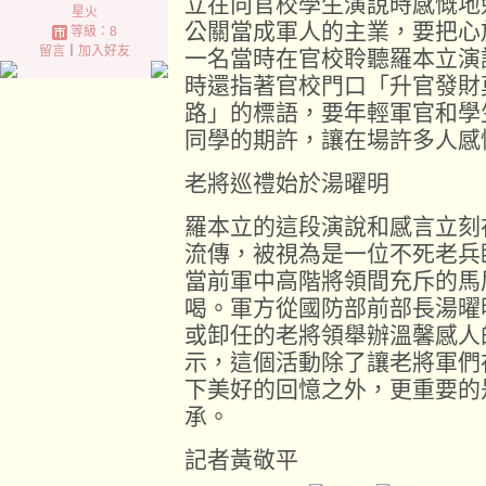
立在向官校學生演說時感慨地
星火
公關當成軍人的主業，要把心
等級：8
留言
｜
加入好友
一名當時在官校聆聽羅本立演
時還指著官校門口「升官發財
路」的標語，要年輕軍官和學
同學的期許，讓在場許多人感
老將巡禮始於湯曜明
羅本立的這段演說和感言立刻
流傳，被視為是一位不死老兵
當前軍中高階將領間充斥的馬
喝。軍方從國防部前部長湯曜
或卸任的老將領舉辦溫馨感人
示，這個活動除了讓老將軍們
下美好的回憶之外，更重要的
承。
記者黃敬平