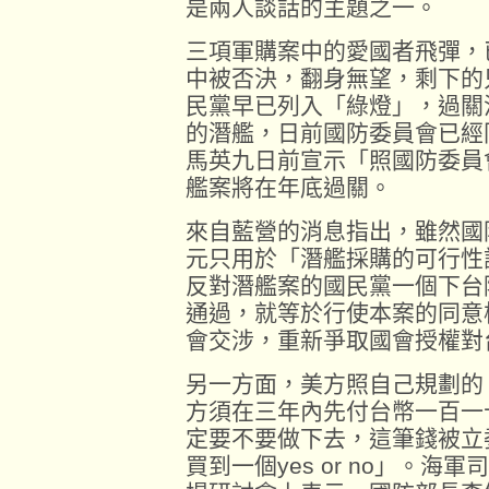
是兩人談話的主題之一。
三項軍購案中的愛國者飛彈，
中被否決，翻身無望，剩下的
民黨早已列入「綠燈」，過關
的潛艦，日前國防委員會已經
馬英九日前宣示「照國防委員
艦案將在年底過關。
來自藍營的消息指出，雖然國
元只用於「潛艦採購的可行性
反對潛艦案的國民黨一個下台
通過，就等於行使本案的同意
會交涉，重新爭取國會授權對
另一方面，美方照自己規劃的
方須在三年內先付台幣一百一
定要不要做下去，這筆錢被立
買到一個yes or no」。