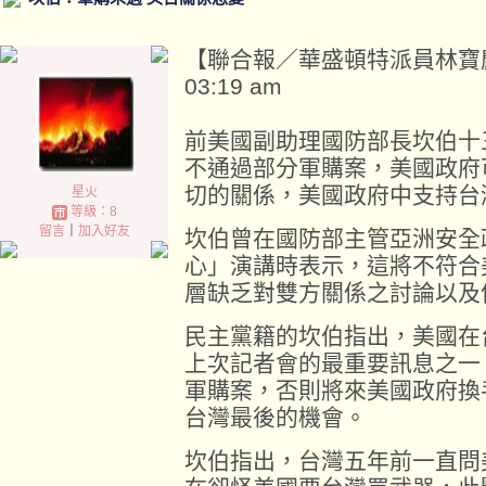
【聯合報／華盛頓特派員林寶慶／十
03:19 am
前美國副助理國防部長坎伯十
不通過部分軍購案，美國政府
切的關係，美國政府中支持台
星火
等級：8
留言
｜
加入好友
坎伯曾在國防部主管亞洲安全
心」演講時表示，這將不符合
層缺乏對雙方關係之討論以及
民主黨籍的坎伯指出，美國在
上次記者會的最重要訊息之一
軍購案，否則將來美國政府換
台灣最後的機會。
坎伯指出，台灣五年前一直問