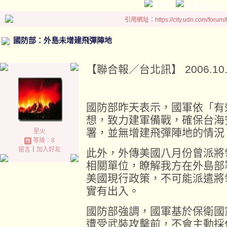
引用網址：https://city.udn.com/forum
國防部：外島未增建飛彈陣地
【聯合報／台北訊】 2006.10.18
國防部昨天表示，國軍依「有
想，致力建軍備戰，確保台海
署，並無增建飛彈陣地的情況
星火
等級：8
留言
｜
加入好友
此外，外傳美國八月份曾派將
相關單位，瞭解我方在外島部
美國現行政策，不可能派遣將
實有出入。
國防部強調，國軍基於保衛國
遭受武裝攻擊前，不會主動採