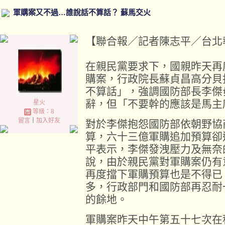
軍購案又不過…誰說話不算話？ 蘇馬交火
【聯合報／記者陳志平／台北報導】 2
在親民黨要求下，國親昨天再
購案，行政院長蘇貞昌高分貝
不算話」，強調國防部長李傑
辭，但「不要幹的應該是馬主
星火
等級：8
留言
｜
加入好友
對於李傑抱怨國防部依朝野協
算，六十三億軍購追加預算卻
平表示，李傑發洩壓力及無奈
說，由於親民黨對軍購案仍有
再度擋下軍購預算也是不得已
多，行政部門和國防部再忍耐
的餘地。
軍購案昨天中午第五十七次在