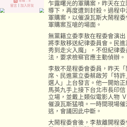
等級：8
乍露曙光的軍購案，昨天在立
留言
｜
加入好友
導下，再度遭到封殺。過程中
軍購案，以催淚瓦斯大鬧程委
軍購案互嗆的場面。
無黨籍立委李敖在程委會演出
將李敖移送紀律委員會。民進
秀到走火入魔」，不但紀律委
法，要求檢察官應主動偵辦。
李敖不是程委會委員，昨天「
席、民進黨立委蔡啟芳「特許
選人」上台發言。他一開始正
馬英九手上接下台北市長印信
立場，並戴上類似電影人物 
催淚瓦斯猛噴。一時間現場催
逃，會議因此中斷。
大鬧程委會後，李敖離開程委