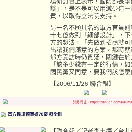
場研討會上表示，國防部長李
談」，是不是可以用減少這一
費，以取得立法院支持。
另一名不願具名的軍方官員則
十七億做到「細部設計」，下
方的想法，「先做到招商就可
出讓我們滿意的方案，那時就
郁方受訪時仍質疑，關鍵在於
「該多少錢有一定的行情，如
國民黨又同意，要我們該怎麼
【2006/11/26 聯合報】
引用網址：https://city.udn.com/forum
軍方違規預算逾70案 擬全刪
【聯合報／記者李志德／台北報導】 2