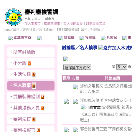
審判審檢警調
市長：
星火
副市長：
加入本城市
｜
推薦本城市
｜
加入我的最愛
｜
訂閱最新文章
udn
／
城市
／
政治社會
／
公共議題
／
【審判審檢警調】城市
／討論區／
本城市首頁
討論區
精華區
投票區
影像館
推
討論區
／
名人糗事
‧
所有討論版
‧
不分版
第
頁
‧
生活法律
標示
心情
討論主題
‧
名人糗事
涉偷女用長夾 金馬獎女評審出
訴：沒犯罪
‧
武器裝備編制
淫照風波蕩漾 李宗瑞女友交出
性侵變電影 被害
‧
其他法務人員
《李宗瑞》選角海報向法院訴
‧
審判法官
戰士)
郭台銘告周玉蔻 下周傳柯文哲
‧
審判檢察官