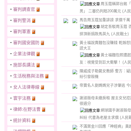
周玉蔻稱郭台銘「
‧
審判調查官
男」 二審仍判賠200萬元
(人民
馬告周玉蔻加重誹謗 求償千萬
‧
審判警消
胡定吾駁周玉蔻 
‧
審判軍憲
排頂新捐款馬英九
(人民戰士)
‧
審判國安國防
黃士福說賣麵包沒賺錢 乾姊怒
謊大王
‧
企業法律觀
黃士福麵包照遭起
友：視覺受到巨大衝擊！
(人
‧
施部長講法
陳威成子勒斃女教師 警方：疑
‧
生活稅務與法務
紛引發殺機
帝寶名人劉媽媽兒子涉肇逃 今
‧
女人法律專線
‧
寰宇法務
謝淑薇母未繳房租 屋主女兒控
很過分
‧
律師:在野法曹
網球國手謝淑薇母
糾紛 代書為老屋主求償
(人民
‧
統計資料
不滿葉金川回應「神經病」黃