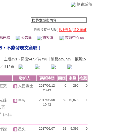
網路城邦
你還沒有登入喔(
馬上登入
/
加入會員
)
薦連結
公告區
訪客簿
市政中心
(0)
主題
251
、回覆
547
／共
798
｜瀏覽
225,725
｜推薦
15
／共13頁
發起人
更新時間
回應
瀏覽
推薦
庭哭
人民戰士
2017/03/12
0
290
0
20:43
光碟
星火
2017/03/08
82
10,876
1
10:43
女寄
苦
(人民
作證
星火
2017/03/07
32
5,398
0