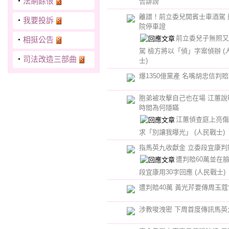
‧
法網餘恨
告誹謗
離譜！前立委兒開賓士車酒駕 
‧
我要投訴
院停車證
前立委兒子無照又
‧
相挺公告
駕 檢方將以「偵」字案偵辦
(
‧
司法改造三部曲
士)
爆1350億黨產 名嘴胡忠信判賠
胞弟被攻擊自己也在場 江蕙說
時間為何隱瞞
江蕙偵查庭上亮傷
求「別讓我曝光」
(人民戰士)
指馬英九收獻金 立委段宜康判
遭判賠60萬並在
段宜康用30字回應
(人民戰士)
遭判賠40萬 黃光芹要傳周玉
涉教唆洩密 下周首度傳訊馬英