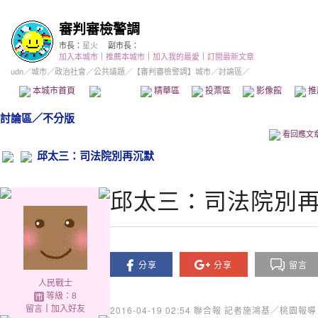
審判審檢警調
市長：
星火
副市長：
加入本城市
｜
推薦本城市
｜
加入我的最愛
｜
訂閱最新文章
udn
／
城市
／
政治社會
／
公共議題
／
【審判審檢警調】城市
／討論區／
本城市首頁
討論區
精華區
投票區
影像館
推
討論區
／
不分版
看回應文
邱太三：司法院別再沉默
邱太三：司法院別
分享
分享
留言
人民戰士
等級：8
留言
｜
加入好友
2016-04-19 02:54
聯合報 記者施鴻基／桃園報導