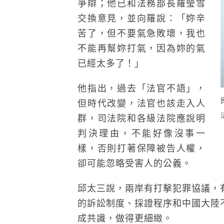
爭辯；他已和法務部長羅瑩雪
交換意見，並向羅說：「妳辛
苦了，但不要氣急敗壞，我也
不能再幫妳打氣，因為妳的氣
已經太多了！」
他指出，過去「法官不語」，
但時代改變，法官也該走入人
群，司法院和各級法院應說明
判決理由，不能好像沒事一
樣，否則打著保障被告人權，
卻可能忽略受害人的公義。
邱太三說，兩岸有打擊犯罪協議，
的訴訟制度、採證程序和中國大陸
成共識，做得更細緻。