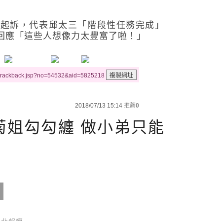
被起訴，代表邱太三「階段性任務完成」
回應「這些人想像力太豐富了啦！」
/trackback.jsp?no=54532&aid=5825218
2018/07/13 15:14
推薦
0
菊姐勾勾纏 做小弟只能