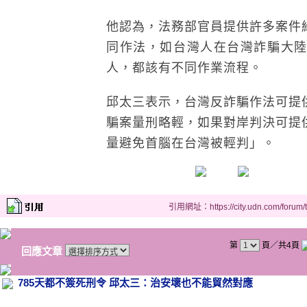
他認為，法務部官員提供許多案件
同作法，如台灣人在台灣詐騙大
人，都該有不同作業流程。
邱太三表示，台灣反詐騙作法可提
騙案量刑略輕，如果對岸判決可提
量避免首腦在台灣被輕判」。
引用網址：https://city.udn.com/forum
第
頁／共4頁
回應文章
785天都不簽死刑令 邱太三：治安壞也不能貿然對應