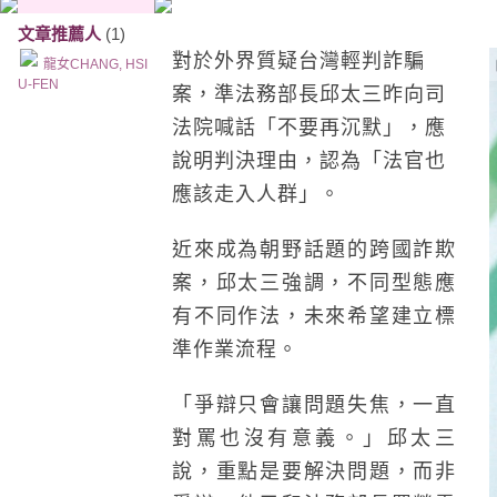
文章推薦人
(1)
對於外界質疑台灣輕判詐騙
龍女CHANG, HSI
U-FEN
案，準法務部長邱太三昨向司
法院喊話「不要再沉默」，應
說明判決理由，認為「法官也
應該走入人群」。
近來成為朝野話題的跨國詐欺
案，邱太三強調，不同型態應
有不同作法，未來希望建立標
準作業流程。
「爭辯只會讓問題失焦，一直
對罵也沒有意義。」邱太三
說，重點是要解決問題，而非