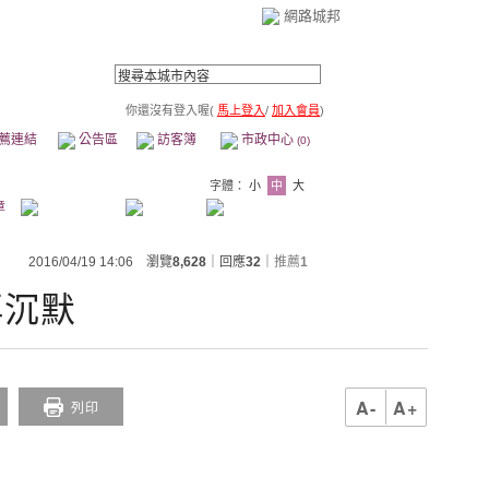
網路城邦
你還沒有登入喔(
馬上登入
/
加入會員
)
薦連結
公告區
訪客簿
市政中心
(0)
字體：
小
中
大
章
2016/04/19 14:06 瀏覽
8,628
｜回應
32
｜
推薦
1
再沉默
A-
A+
列印