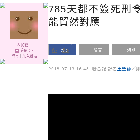
785天都不簽死刑
能貿然對應
人民戰士
A-
A+
分享
留言
列印
等級：8
留言
｜
加入好友
2018-07-13 16:43
聯合報 記者
王聖藜
╱