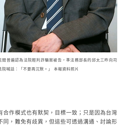
民間普遍認為法院輕判詐騙案被告，準法務部長的邱太三昨向司
法院喊話：「不要再沉默。」 本報資料照片
有合作模式也有默契，目標一致；只是因為台灣
不同，難免有歧異，但這些可透過溝通、討論形