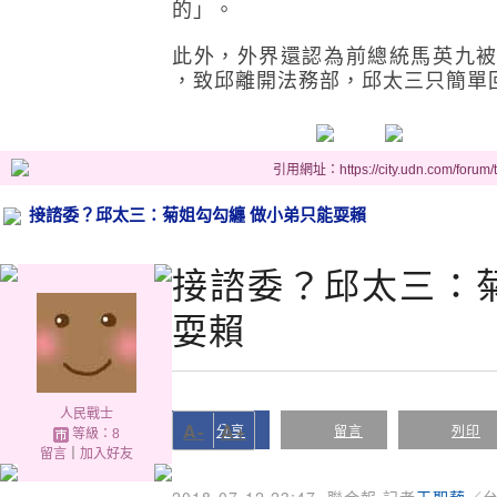
的」。
此外，外界還認為前總統馬英九
，致邱離開法務部，邱太三只簡單
引用網址：https://city.udn.com/forum
接諮委？邱太三：菊姐勾勾纏 做小弟只能耍賴
接諮委？邱太三：
耍賴
人民戰士
A-
A+
分享
留言
列印
等級：8
留言
｜
加入好友