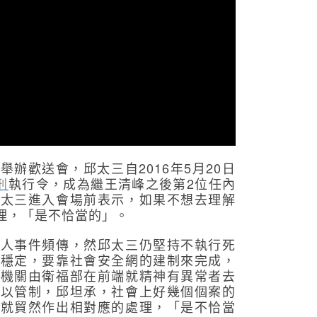
舉辦歡送會，邱太三自2016年5月20日
刑
執行令，成為繼王清峰之後第2位任內
邱太三進入會場前表示，如果不想去理解
理，「是不恰當的」。
殺人事件頻傳，然邱太三仍堅持不執行死
的穩定，要靠社會安全網的建制來完成，
同機關由衛福部在前端就精神有異常者去
加以管制，邱坦承，社會上好幾個個案的
，就貿然作出相對應的處理，「是不恰當