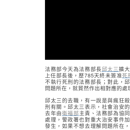
法務部今天為法務部長
邱太三
擴大
上任部長後，歷785天終未簽准
死
不執行死刑的法務部長；對此，
問題所在，就貿然作出相對應的處
邱太三的去職，有一說是與瘋狂
刑有關。邱太三表示，社會治安
去年由
衛福部
主責、法務部為協
處理，警政署也對重大治安事件
發生，如果不想去理解問題所在