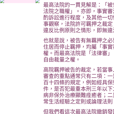
最高法院的一貫見解是：「被
法院之職權」。亦即，事實審
酌訴訟進行程度，及其他一切
事觀察，法院許可羈押之裁定
違反比例原則之情形，即無違
也就是說，被告有無羈押之必
住居而停止羈押，均屬「事實
權。而最高法院是「法律審」
自由裁量之權。
高院羈押被告的裁定，若當事
審查的重點通常只有二項：一
百十四條的規定，例如經具保
件，是否犯最重本刑三年以下
病非保外治療顯難痊癒者；二
常生活經驗之定則或論理法則
但我們看這次最高法院撤銷發