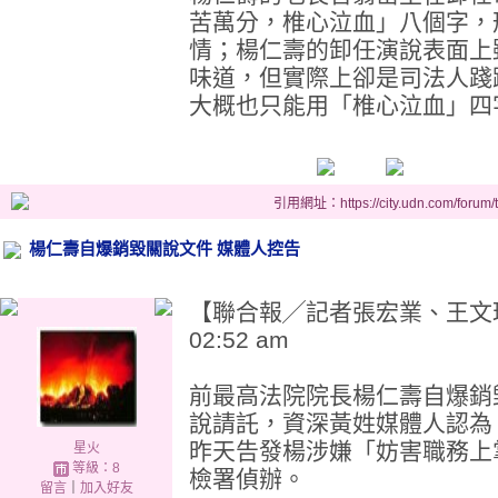
苦萬分，椎心泣血」八個字，
情；楊仁壽的卸任演說表面上
味道，但實際上卻是司法人踐
大概也只能用「椎心泣血」四
引用網址：https://city.udn.com/forum
楊仁壽自爆銷毀關說文件 媒體人控告
【聯合報╱記者張宏業、王文玲／台
02:52 am
前最高法院院長楊仁壽自爆銷
說請託，資深黃姓媒體人認為
昨天告發楊涉嫌「妨害職務上
星火
等級：8
檢署偵辦。
留言
｜
加入好友