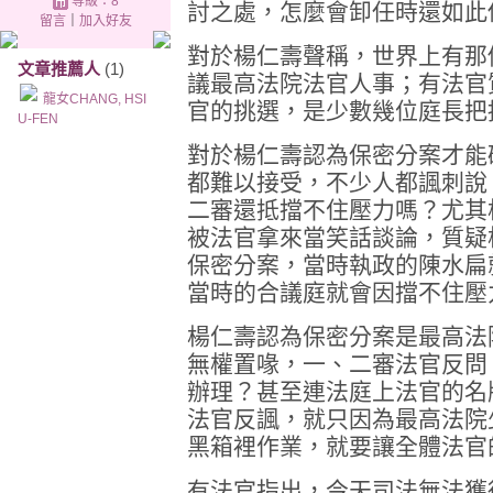
等級：8
討之處，怎麼會卸任時還如此
留言
｜
加入好友
對於楊仁壽聲稱，世界上有那
文章推薦人
(1)
議最高法院法官人事；有法官
龍女CHANG, HSI
官的挑選，是少數幾位庭長把
U-FEN
對於楊仁壽認為保密分案才能
都難以接受，不少人都諷刺說
二審還抵擋不住壓力嗎？尤其
被法官拿來當笑話談論，質疑
保密分案，當時執政的陳水扁
當時的合議庭就會因擋不住壓
楊仁壽認為保密分案是最高法
無權置喙，一、二審法官反問
辦理？甚至連法庭上法官的名
法官反諷，就只因為最高法院
黑箱裡作業，就要讓全體法官
有法官指出，今天司法無法獲