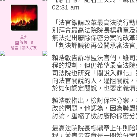
02:31 am
「法官籲請改革最高法院行動
別拜會最高法院院長楊鼎章及
無法提出廢除保密分案的改革
星火
等級：8
「判決評議後再公開承審法官
留言
｜
加入好友
賴浩敏告訴聯盟法官們，雖司
程的規劃，但仍希望最高法院
司法院也研究「關說入罪化」
向法官關說的人，遏阻關說，
於如何認定關說，也要定義清
賴浩敏指出，檢討保密分案，
改的問題。他認為，因為聯盟
討論，壓縮了檢討廢除保密分
最高法院院長楊鼎章上午則陪
程，並表示究竟是一開始分案