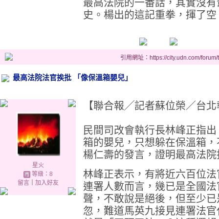
最高法院的一番話，其實沒有
史。楊出的這記重拳，揮了空
引用網址：https://city.udn.com/forum
最高法院法官挨批 「像保溫箱嬰兒」
【聯合報╱記者蘇位榮／台北報導】 2
民間司改會執行長林峰正指出
箱的嬰兒，只想躲在保溫箱，
楊仁壽的發言，證明最高法院
星火
林峰正表示，有將近六百位法
等級：8
留言
｜
加入好友
連署人數而言，幾已是全國法
聲，不敢說是絕後，但至少已
忽，難道馬英九接見連署法官