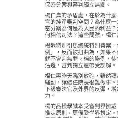
保密分案與審判獨立無關。
楊仁壽的矛盾處，在於為什麼
官的純淨審判空間？為什麼一
密分案為何是為人民的利益？
何相信司法？這些問號，楊仁
楊還特別引馬總統特別費案，
例」，反而被扭曲為，如果不
就不會判無罪。楊的舉例，徒
沾邊，審判獨立連帶受誤解。
楊仁壽昨天臨別放砲，雖然聽
騷動，讓繼任院長很難做事。
下級審法官及外界的反彈，增
力。
楊的品操學識本受審判界擁戴
推定原則，更備受學界肯定。