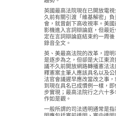
趨勢。
英國最高法院現在已開放電視
久前有關引渡「維基解密」負
會，就曾創下高收視率。美國
影機進入言詞辯論庭，但最近
定在言詞辯論庭結束約一周後
錄音全文。
英、美最高法院的改革，證明
是逐步為之，但卻是大江東流
議不久前開放網路轉播憲法法
釋憲案主筆人應該具名以及公
法官會議遲早應改當改之事，
到現在具名已成慣例一樣，即
步實現；最高法院行之六十多
作如是觀。
一般所謂的司法透明通常是指
明應包括審前透明、審中透明