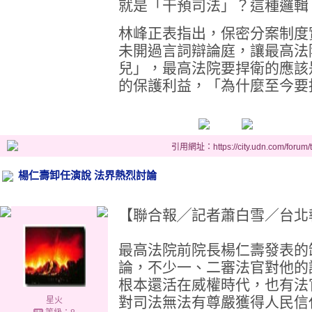
就是「干預司法」？這種邏輯
林峰正表指出，保密分案制度
未開過言詞辯論庭，讓最高法
兒」，最高法院要捍衛的應該
的保護利益，「為什麼至今要
引用網址：https://city.udn.com/forum
楊仁壽卸任演說 法界熱烈討論
【聯合報╱記者蕭白雪／台北報導】 2
最高法院前院長楊仁壽發表的
論，不少一、二審法官對他的
根本還活在威權時代，也有法
對司法無法有尊嚴獲得人民信
星火