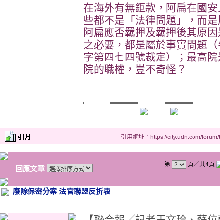
在海外有無鉅款，阿扁在國安
些都不是「法律問題」，而是
阿扁應否羈押及羈押後其原因
之必要，都是屬於事實問題（
字第四七四號裁定）；最高院
院的職權，豈不奇怪？
引用網址：https://city.udn.com/forum
第
頁／共4頁
回應文章
廢除保密分案 法官聯盟反折衷
【聯合報╱記者王文玲、蘇位榮／台