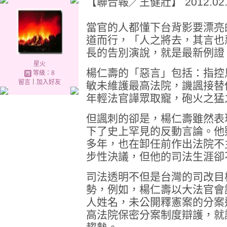
【聯合報╱王健壯】 2012.02.1
當官的人都懂下台背影要漂亮
道而行，「人之將去，其言也
長的告別演說，就是最新例證
星火
楊仁壽的「惡言」包括：指控
等級：8
留言
｜
加入好友
敏未維護最高法院，譏諷接替
年輕法官譁眾取寵，砲火之猛
但諷刺的卻是，楊仁壽雖然表
下了史上罕見的反動言論。他
多年，也在卸任前作出法院不
步性決議，但他的司法生涯卻
司法透明不但是台灣的司改目
勢，例如，楊仁壽以大法官會
人姓名，未公開釋憲案的分案
高法院保密分案制度辯護，就