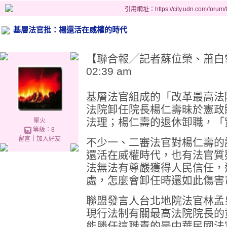
引用網址：https://city.udn.com/forum
基層法官批：楊還活在威權的時代
【聯合報╱記者蘇位榮、蕭白雪／台
02:39 am
基層法官組成的「改革最高法
法院卸任院長楊仁壽昧於憲政
法理；楊仁壽的退休卸職，「
星火
等級：8
留言
｜
加入好友
不少一、二審法官對楊仁壽的
還活在威權時代，也有法官質
法無法有尊嚴獲得人民信任，
處，怎麼會卸任時還如此傷害
聯盟發言人台北地院法官林孟
現行法制有關最高法院院長的
能勝任這職責的是中華民國法