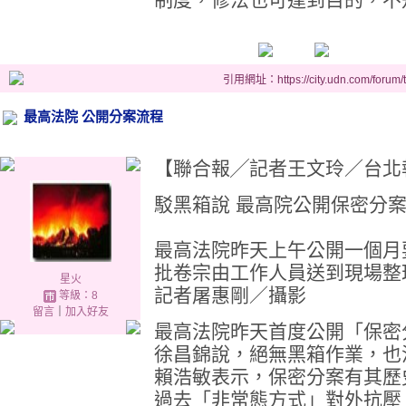
引用網址：https://city.udn.com/forum
最高法院 公開分案流程
【聯合報╱記者王文玲／台北報導】 2
駁黑箱說 最高院公開保密分案 
最高法院昨天上午公開一個月
批卷宗由工作人員送到現場整
星火
記者屠惠剛／攝影
等級：8
留言
｜
加入好友
最高法院昨天首度公開「保密
徐昌錦說，絕無黑箱作業，也
賴浩敏表示，保密分案有其歷
過去「非常態方式」對外抗壓