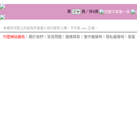
第
頁／共4頁
本城市刊登之內容為作者個人自行提供上傳，不代表 udn 立場。
刊登網站廣告
︱
關於我們
︱
常見問題
︱
服務條款
︱
著作權聲明
︱
隱私權聲明
︱
客服