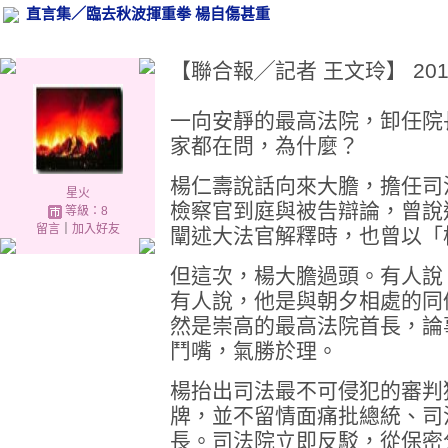
直言集／臨去秋波揮重拳 楊自傷甚重
【聯合報╱記者 王文玲】 2012.0
一向安靜的最高法院，卸任院
家都在問，為什麼？
楊仁壽說話向來大膽，擔任司
星火
檢察官到庭與被告辯論，曾說
等級：8
留言
｜
加入好友
闡述大法官解釋時，也曾以「
但這次，楊大膽過頭。有人說
有人說，他是與朝夕相處的同
然是崇高的最高法院首長，論
鬥嘴，氣勝於理。
楊抬出司法最不可侵犯的審判
牌，並不留情面痛批總統、司
長。司法院立即反駁，從保密