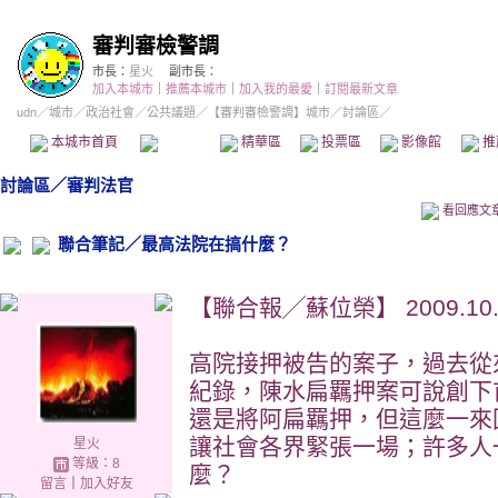
審判審檢警調
市長：
星火
副市長：
加入本城市
｜
推薦本城市
｜
加入我的最愛
｜
訂閱最新文章
udn
／
城市
／
政治社會
／
公共議題
／
【審判審檢警調】城市
／討論區／
本城市首頁
討論區
精華區
投票區
影像館
推
討論區
／
審判法官
看回應文
聯合筆記／最高法院在搞什麼？
【聯合報╱蘇位榮】 2009.10.1
高院接押被告的案子，過去從
紀錄，陳水扁羈押案可說創下
還是將阿扁羈押，但這麼一來
讓社會各界緊張一場；許多人
星火
等級：8
麼？
留言
｜
加入好友