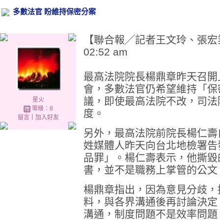
多數法官 盼維持保密分案
【聯合報╱記者王文玲、張宏業／台
02:52 am
最高法院院長楊鼎章昨天召開
會，多數法官仍希望維持「保
議，即使最高法院不改，司法
星火
等級：8
度。
留言
｜
加入好友
另外，最高法院前院長楊仁壽
姓媒體人昨天向台北地檢署告
品罪」。楊仁壽表示，他撕毀
書，並不是職務上掌管的公文
楊鼎章指出，因為意見分歧，
料，與各界溝通後再討論決定
溝通，制度問題不是效率問題