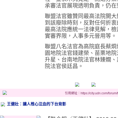
承審法官展現透明負責，仍在
聯盟法官雖贊同最高法院開大
到該廢除時刻，反對任何折衷
最高法院應統一法律見解，檢
實審界限，人事多元晉用等。
聯盟八名法官為高院庭長蔡烱
園地院法官錢建榮、苗栗地院
升星、台南地院法官林臻嫺、
院法官侯廷昌。
引用網址：https://city.udn.com/forum
王健壯：讓人椎心泣血的下台背影