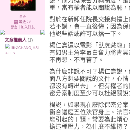
說，他力挺保密分案制度，是
重，當有權者能以關說為恥，
星火
對於在新卸任院長交接典禮上
等級：8
若不講，會一直後悔；因為保
留言
｜
加入好友
他說些話或許可以擋一下。
文章推薦人
(1)
楊仁壽還以電影「臥虎藏龍」
龍女CHANG, HSI
有如男主角李慕白奮力將青冥
U-FEN
不再想、不再管了。
為什麼非說不可？楊仁壽說，
面八方想要關說的文件，心情
都沒有轉出去」，但有權者的
密分案制度至少可以杜絕關說
楊說，如果現在廢除保密分案
衝合議庭五位法官身上。法官
能引起的干預，常要為此煩心
擔這種壓力，為什麼不維持？