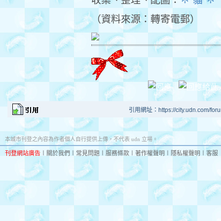
收集、整理、配圖：
✽ 貓 ✽
（資料來源：轉寄電郵）
引用網址：https://city.udn.com/for
本城市刊登之內容為作者個人自行提供上傳，不代表 udn 立場。
刊登網站廣告
︱
關於我們
︱
常見問題
︱
服務條款
︱
著作權聲明
︱
隱私權聲明
︱
客服