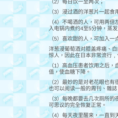
（2）每日饮一至两次；
（3）浸过酒的洋葱片一起食
（4）不喝酒的人，可用两倍
入电锅内煮约4至5分钟，蒸
（5）喜欢甜的人，可加入一
洋葱浸葡萄酒对膝盖疼痛、白
惊人，因此在日本非常流行﹐
（1）高血压患者饮用之后，
值，使血糖下降。
（2）最妙的是对老花眼也有
也可以阅读一般的周刊、雜誌
（3）每晚都要去几次厕所的
可思议的完全恢复正常。
（4）每天夜里醒来，一直到