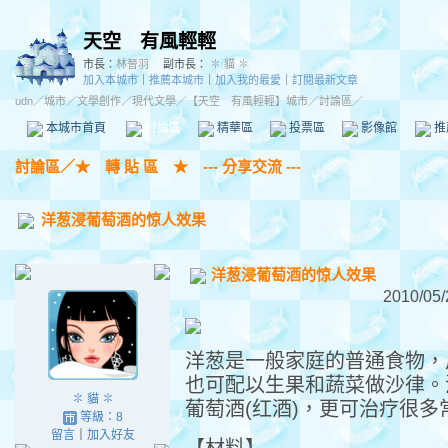
天空 有風輕輕
市長：
林晉羽
副市長：
✽ 貓 ✽
加入本城市
｜
推薦本城市
｜
加入我的最愛
｜
訂閱最新文章
udn
／
城市
／
文學創作
／
現代文學
／
【天空 有風輕輕】城市
／討論區／
本城市首頁
討論區
精華區
投票區
影像館
推
討論區
／
★ 轉 貼 區 ★ --- 分享交流 ---
洋葱浸葡萄酒的惊人效果
洋葱浸葡萄酒的惊人效果
2010/05/
洋葱是一般家庭的普通食物，
也可配以生果和蔬菜做沙律。
✽ 貓 ✽
葡萄酒(红酒)，更可治疗很多
等級：8
留言
｜
加入好友