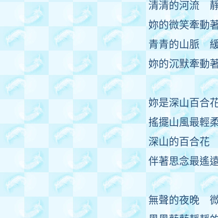
清清的河流 
妳的微笑牽動
青青的山脈 
妳的沉默牽動
妳是深山百合
搖擺山風最輕
深山的百合花
伴著思念最遙
無聲的夜晚 