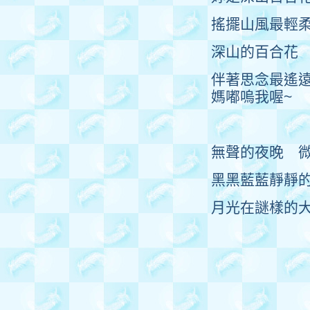
搖擺山風最輕
深山的百合花
伴著思念最遙
媽嘟嗚我喔~
無聲的夜晚 
黑黑藍藍靜靜
月光在謎樣的