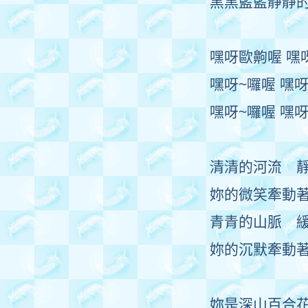
黑黑藍藍靜靜
嘿呀歐齁喔 嘿
嘿呀~囉喔 嘿
嘿呀~囉喔 嘿
清清的河流 
妳的微笑牽動
青青的山脈 
妳的沉默牽動
妳是深山百合