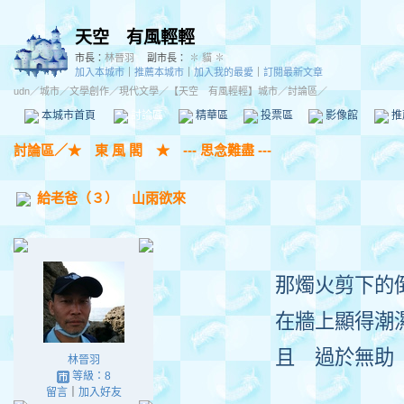
天空 有風輕輕
市長：
林晉羽
副市長：
✽ 貓 ✽
加入本城市
｜
推薦本城市
｜
加入我的最愛
｜
訂閱最新文章
udn
／
城市
／
文學創作
／
現代文學
／
【天空 有風輕輕】城市
／討論區／
本城市首頁
討論區
精華區
投票區
影像館
推
討論區
／
★ 東 風 閣 ★ --- 思念難盡 ---
給老爸（３） 山雨欲來
那燭火剪下的
在牆上顯得潮
且 過於無助
林晉羽
等級：8
留言
｜
加入好友