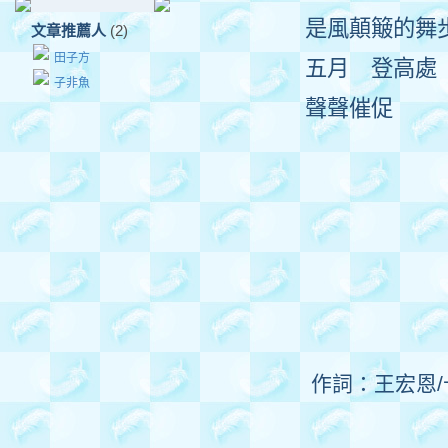
是風顛簸的舞
文章推薦人
(2)
田子方
五月 登高處
子非魚
聲聲催促
作詞：王宏恩