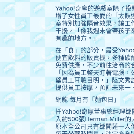
Yahoo!奇摩的遊戲室除
增了女性員工最愛的「太鼓
室特別加強隔音效果，讓工
干擾，「像我週末會帶孩子來
有趣的地方。」
在「食」的部分，最受Yah
便宜飲料的販賣機，多種碳
免費供應，不少前往洽商的
「因為員工整天盯著電腦，
望員工耳聰目明，」陸文秀
提供員工按摩，預計未來一
網龍 每月有「麵包日」
托Yahoo!奇摩董事總經
入約500張Herman Mil
原本全公司只有鄒開蓮一人
每天坐著時間長，決定為全