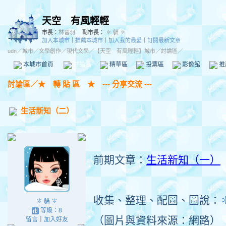
天空 有風輕輕
市長：
林晉羽
副市長：
✽ 貓 ✽
加入本城市
｜
推薦本城市
｜
加入我的最愛
｜
訂閱最新文章
udn
／
城市
／
文學創作
／
現代文學
／
【天空 有風輕輕】城市
／討論區／
本城市首頁
討論區
精華區
投票區
影像館
推
討論區
／
★ 轉 貼 區 ★ --- 分享交流 ---
生活新知（二）
前期文章：
生活新知（一）
收集、整理、配圖、圖說：
✽ 貓 ✽
等級：8
（圖片與資料來源：網路）
留言
｜
加入好友