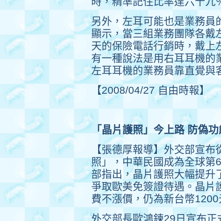
時，精準記住比率達六十九
另外，左耳可能也是業務員
顯示，當三組業務團隊各戴
天的保險電話行銷時，戴上
有一種說法是用右耳耳機的
左耳耳機的業務員靠直覺與
【2008/04/27 自由時報】
「晶片護照」今上路 防偽功
【張德厚報導】外交部宣布
照」，中華民國成為全球第
部指出，晶片護照大幅提升
爭取歐美免簽證待遇。晶片
費不漲價，仍為新台幣1200
外交部長歐鴻鍊29日宣布