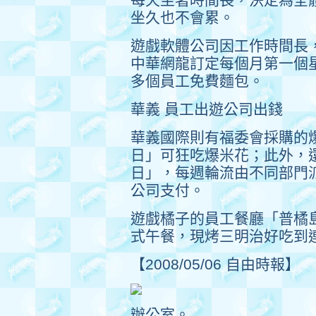
坐久也不會累。
遊戲軟體公司因工作時間長
中華網龍訂定每個月第一個星
多個員工免費麵包。
華義 員工出遊公司出錢
華義國際則有福委會採購的
日」可狂吃爆米花；此外，
日」，每週輪流由不同部門
公司支付。
遊戲橘子的員工餐廳「普橘
式午餐，現烤三明治好吃到
【2008/05/06 自由時報】
辦公室。