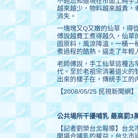
不過您知道現在市面上純手
越來越少，物料越來越貴，
消失。
一塊塊又Q又嫩的仙草，得
傅說越費工煮得越久，仙草
固原料，風涼降溫，一桶一
煮過程的酷熱，逼走了年輕
老師傅說，手工仙草這種古
代。至於老祖宗消暑退火的
出來的樣子在，傳統手工的
【2008/05/25 民視新聞網】
公共場所干擾哺乳 最高罰3
【記者劉榮台北報導】台北
開場合哺乳的權益，台北市