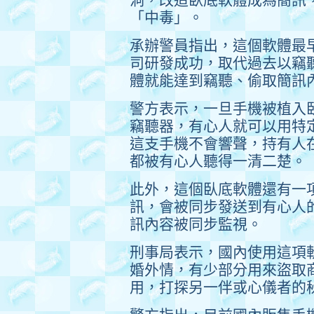
「中毒」。
承辦警員指出，這個軟體最早
司研發成功，取代過去以竊
體就能達到竊聽、偷取簡訊
警方表示，一旦手機被植入
竊聽器，有心人就可以用特定
這支手機不會響聲，持有人
都被有心人聽得一清二楚。
此外，這個臥底軟體還有一
訊，會被同步發送到有心人
訊內容被同步監視。
刑事局表示，國內使用這項
婚外情，有少部分用來盜取
用，打探另一伴或心儀者的