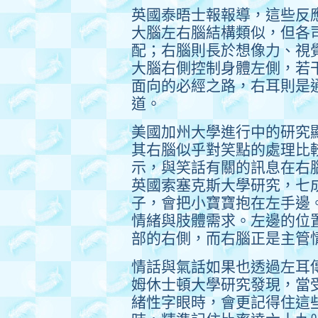
英國泰晤士報報導，這些反
大腦左右腦結構類似，但各
配；右腦則長於想像力、視
大腦右側控制身體左側，若
面向的必經之路，右耳則是
道。
美國加州大學進行中的研究
其右腦似乎對笑點的處理比
示，與笑話有關的訊息在右
英國索塞克斯大學研究，七
子，會把小寶寶抱在左手邊
情緒與肢體需求。左邊的位
部的右側，而右腦正是主管
情話與氣話如果也透過左耳
姆休士頓大學研究發現，當
緒性字眼時，會更記得住這