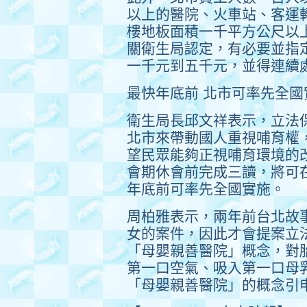
以上的醫院、火車站、客運
樓地板面積一千平方公尺以
關衛生局認定，有必要並指
一千元到五千元，並得連續
最快年底前 北市可率先全國
衛生局長邱文祥表示，立法
北市來帶動國人重視哺育權
望民眾能夠正視哺育環境的
會期休會前完成三讀，將可
年底前可率先全國實施。
周柏雅表示，兩年前台北故
女的案件，因此才會提案立
「母嬰親善醫院」概念，對
第一口空氣、吸入第一口母
「母嬰親善醫院」的概念引