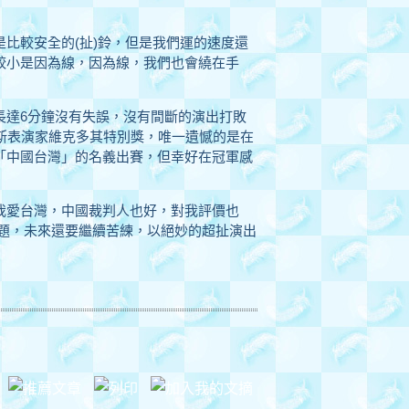
比較安全的(扯)鈴，但是我們運的速度還
較小是因為線，因為線，我們也會繞在手
長達6分鐘沒有失誤，沒有間斷的演出打敗
斯表演家維克多其特別獎，唯一遺憾的是在
「中國台灣」的名義出賽，但幸好在冠軍感
我愛台灣，中國裁判人也好，對我評價也
議題，未來還要繼續苦練，以絕妙的超扯演出