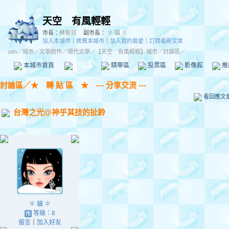
天空 有風輕輕
市長：
林晉羽
副市長：
✽ 貓 ✽
加入本城市
｜
推薦本城市
｜
加入我的最愛
｜
訂閱最新文章
udn
／
城市
／
文學創作
／
現代文學
／
【天空 有風輕輕】城市
／討論區／
本城市首頁
討論區
精華區
投票區
影像館
推
討論區
／
★ 轉 貼 區 ★ --- 分享交流 ---
看回應文
台灣之光@神乎其技的扯鈴
✽ 貓 ✽
等級：8
留言
｜
加入好友