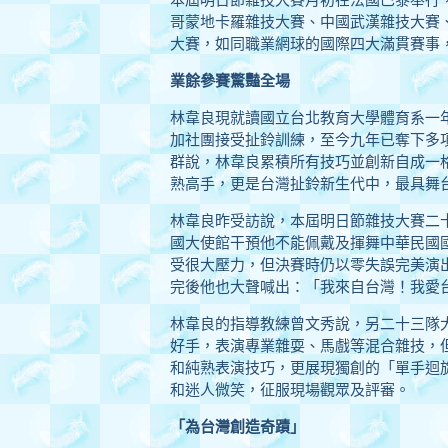
哥蒙地卡羅雜技大賽、中國武漢雜技大賽
大賽，如同職業網球的國際四大滿貫賽事
業餘參賽驚豔全場
林韋良現就讀國立台北教育大學體育系一
加社團接受扯鈴訓練，至今九年已奪下多
群說，林韋良累積所有技巧並創新自成一
熟高手，更是台灣扯鈴新生代中，最具舞
林韋良昨受訪說，本屆明日節雜技大賽二
國大使館干預他不能佩戴及揮舞中華民國
受很大壓力，但決賽時仍以零失誤完美演
完後他也大聲喊出：「我來自台灣！我愛
林韋良的指導教練曾文秀說，另二十三隊
好手，表演專業雜耍、馬戲等混合雜技，
和純熟表演技巧，更展現獨創的「單手迴
和迷人微笑，征服現場觀眾及評審。
「為台灣創造奇蹟」