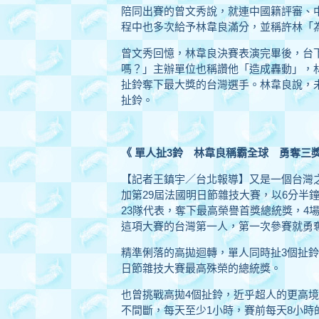
陪同出賽的曾文秀說，就連中國籍評審、
程中也多次給予林韋良滿分，並稱許林「
曾文秀回憶，林韋良決賽表演完畢後，台
嗎？」主辦單位也稱讚他「造成轟動」，
扯鈴奪下最大獎的台灣選手。林韋良說，
扯鈴。
《 單人扯3鈴 林韋良稱霸全球 勇奪三
【記者王鎮宇／台北報導】又是一個台灣之
加第29屆法國明日節雜技大賽，以6分半
23隊代表，奪下最高榮譽首獎總統獎，4場
這項大賽的台灣第一人，第一次參賽就勇
精準俐落的高拋迴轉，單人同時扯3個扯鈴
日節雜技大賽最高殊榮的總統獎。
也曾挑戰高拋4個扯鈴，近乎超人的更高境
不間斷，每天至少1小時，賽前每天8小時