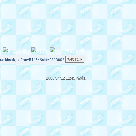
/trackback.jsp?no=54464&aid=2813892
2008/04/12 12:45
推薦
1