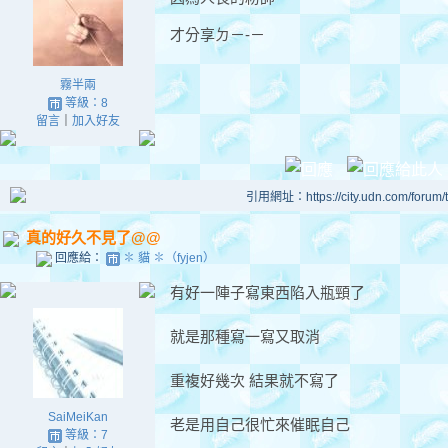
才分享ㄉ－-－
霧半兩
等級：8
留言
｜
加入好友
引用網址：https://city.udn.com/forum
真的好久不見了@@
回應給：
✽ 貓 ✽（fyjen）
有好一陣子寫東西陷入瓶頸了
就是那種寫一寫又取消
重複好幾次 結果就不寫了
SaiMeiKan
老是用自己很忙來催眠自己
等級：7