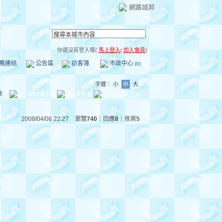
網路城邦
你還沒有登入喔(
馬上登入
/
加入會員
)
薦連結
公告區
訪客簿
市政中心
(0)
字體：
小
中
大
章
2008/04/06 22:27 瀏覽
740
｜回應
8
｜
推薦
5