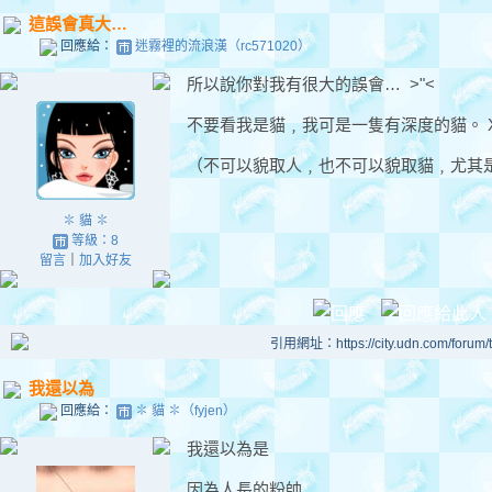
這誤會真大…
回應給：
迷霧裡的流浪漢（rc571020）
所以說你對我有很大的誤會… >"<
不要看我是貓﹐我可是一隻有深度的貓。 
（不可以貌取人﹐也不可以貌取貓﹐尤其
✽ 貓 ✽
等級：8
留言
｜
加入好友
引用網址：https://city.udn.com/forum
我還以為
回應給：
✽ 貓 ✽（fyjen）
我還以為是
因為人長的粉帥