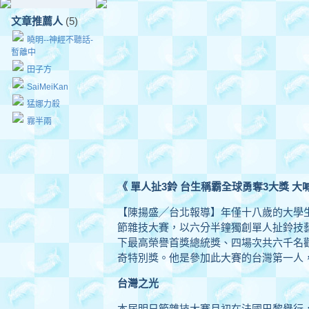
文章推薦人
(5)
曉明--神經不聽話-
暫離中
田子方
SaiMeiKan
猛娜力殺
霧半兩
《 單人扯3鈴 台生稱霸全球勇奪3大獎 大
【陳揚盛╱台北報導】年僅十八歲的大學
節雜技大賽，以六分半鐘獨創單人扯鈴技
下最高榮譽首獎總統獎、四場次共六千名
奇特別獎。他是參加此大賽的台灣第一人
台灣之光
本屆明日節雜技大賽月初在法國巴黎舉行