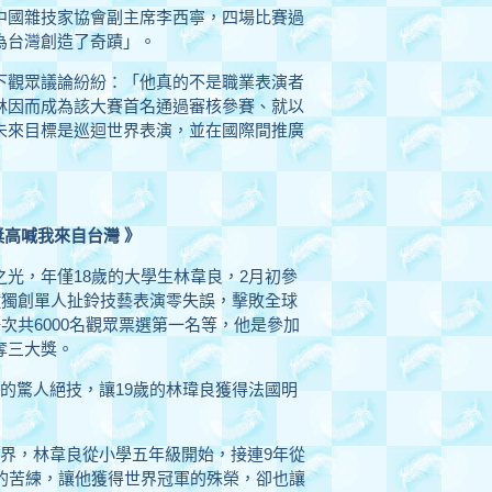
中國雜技家協會副主席李西寧，四場比賽過
為台灣創造了奇蹟」。
下觀眾議論紛紛：「他真的不是職業表演者
林因而成為該大賽首名通過審核參賽、就以
未來目標是巡迴世界表演，並在國際間推廣
獎高喊我來自台灣 》
光，年僅18歲的大學生林韋良，2月初參
鐘獨創單人扯鈴技藝表演零失誤，擊敗全球
次共6000名觀眾票選第一名等，他是參加
奪三大獎。
的驚人絕技，讓19歲的林瑋良獲得法國明
界，林韋良從小學五年級開始，接連9年從
的苦練，讓他獲得世界冠軍的殊榮，卻也讓