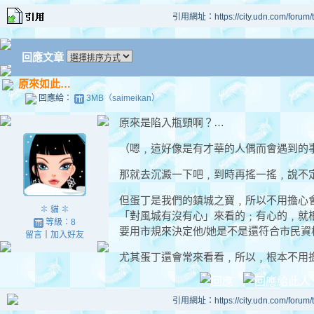
引用網址：https://city.udn.com/forum
回應文章
原來如此…
回應給：
3MB（saimeikan）
原來是陷入瓶頸啊？…
（嗯﹐這好像是有才華的人偶而會遇到的
那就去沉澱一下吧﹐到時再搖一搖﹐說不定
但蛋丁是我們的鎮城之寶﹐所以不用擔心
✽ 貓 ✽
「對風城有沒有心」來看的﹔有心的﹐就
等級：8
要用市規來決定他/她是不是還符合市民資
留言
｜
加入好友
尤其蛋丁還會常來看看﹐所以﹐根本不用擔心
引用網址：https://city.udn.com/forum