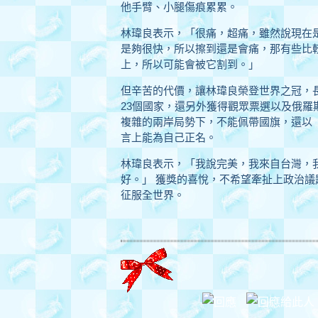
他手臂、小腿傷痕累累。
林瑋良表示，「很痛，超痛，雖然說現在是
是夠很快，所以擦到還是會痛，那有些比
上，所以可能會被它割到。」
但辛苦的代價，讓林瑋良榮登世界之冠，
23個國家，還另外獲得觀眾票選以及俄羅
複雜的兩岸局勢下，不能佩帶國旗，還以
言上能為自己正名。
林瑋良表示，「我說完美，我來自台灣，
好。」 獲獎的喜悅，不希望牽扯上政治
征服全世界。