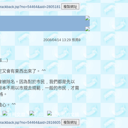
/trackback.jsp?no=54464&aid=2805181
2008/04/14 13:29
推薦
0
事…）
又會有東西出來了。 ^^
會被除名。因為對於市民﹐我們都是先以
根本不用以市規去規範﹐一般的市民﹐才需
格。
。 ^^
/trackback.jsp?no=54464&aid=2816605