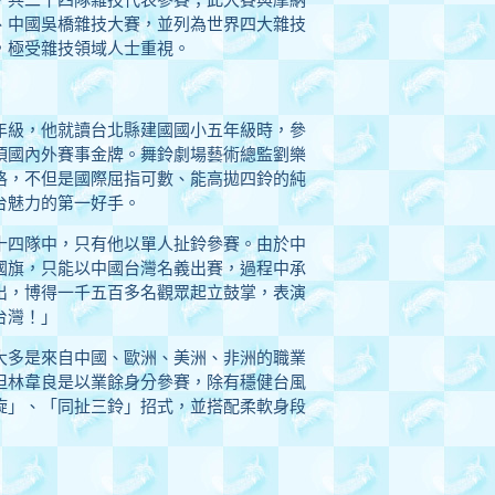
、中國吳橋雜技大賽，並列為世界四大雜技
，極受雜技領域人士重視。
年級，他就讀台北縣建國國小五年級時，參
項國內外賽事金牌。舞鈴劇場藝術總監劉樂
格，不但是國際屈指可數、能高拋四鈴的純
台魅力的第一好手。
十四隊中，只有他以單人扯鈴參賽。由於中
國旗，只能以中國台灣名義出賽，過程中承
出，博得一千五百多名觀眾起立鼓掌，表演
台灣！」
大多是來自中國、歐洲、美洲、非洲的職業
但林韋良是以業餘身分參賽，除有穩健台風
旋」、「同扯三鈴」招式，並搭配柔軟身段