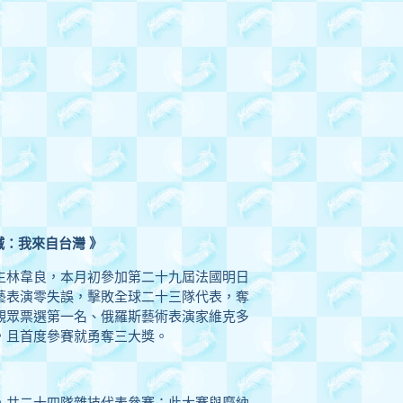
喊：我來自台灣 》
生林韋良，本月初參加第二十九屆法國明日
藝表演零失誤，擊敗全球二十三隊代表，奪
觀眾票選第一名、俄羅斯藝術表演家維克多
，且首度參賽就勇奪三大獎。
，共二十四隊雜技代表參賽；此大賽與摩納