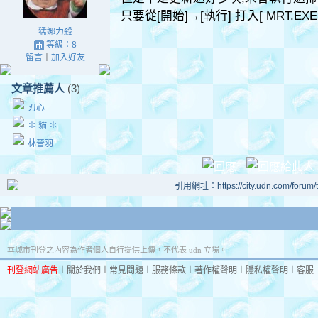
只要從[開始]→[執行] 打入[ MRT.E
猛娜力殺
等級：8
留言
｜
加入好友
文章推薦人
(3)
刃心
✽ 貓 ✽
林晉羽
引用網址：https://city.udn.com/forum
本城市刊登之內容為作者個人自行提供上傳，不代表 udn 立場。
刊登網站廣告
︱
關於我們
︱
常見問題
︱
服務條款
︱
著作權聲明
︱
隱私權聲明
︱
客服