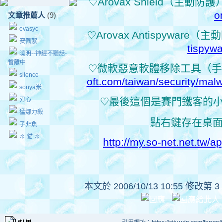
Arovax Shield（主動防
♡
o
文章推薦人
(9)
evasyc
Arovax Antispyware
♡
安佩絮
tispyw
曉明--神經不聽話-
暫離中
微軟惡意軟體移除工具（手
♡
silence
oft.com/taiwan/security/ma
sonya米
最後這個是賽門鐵客的
刃心
♡
猛娜力殺
點右鍵存在桌
子非魚
✽ 貓 ✽
http://my.so-net.net.tw/
本文於
2006/10/13 10:55 修改第 3