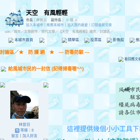
天空 有風輕輕
市長：
林晉羽
副市長：
✽ 貓 ✽
加入本城市
｜
推薦本城市
｜
加入我的最愛
｜
訂閱最新文章
udn
／
城市
／
文學創作
／
現代文學
／
【天空 有風輕輕】城市
／討論區／
本城市首頁
討論區
精華區
投票區
影像館
推
討論區
／
★ 防 護 網 ★ --- 防毒防駭 ---
看回應文
給風城市民的一封信 (記得掃毒喔^^)
林晉羽
這裡提供幾個小小工具下
等級：8
留言
｜
加入好友