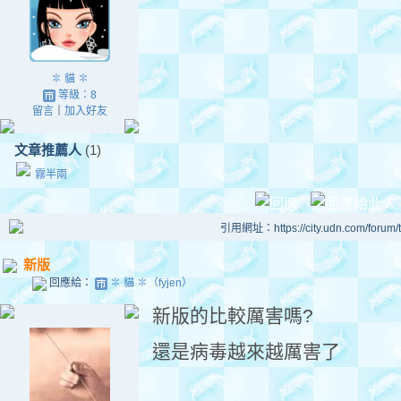
✽ 貓 ✽
等級：8
留言
｜
加入好友
文章推薦人
(1)
霧半兩
引用網址：https://city.udn.com/forum
新版
回應給：
✽ 貓 ✽（fyjen）
新版的比較厲害嗎?
還是病毒越來越厲害了