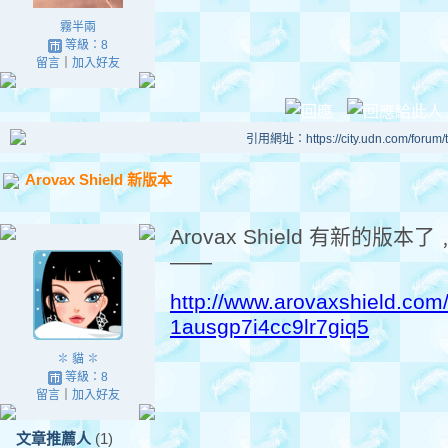
霧半兩
等級：8
留言
｜
加入好友
引用網址：https://city.udn.com/forum
Arovax Shield 新版本
Arovax Shield 有新的
——
http://www.arovaxshield.co
1ausgp7i4cc9lr7giq5
✽ 貓 ✽
等級：8
留言
｜
加入好友
文章推薦人
(1)