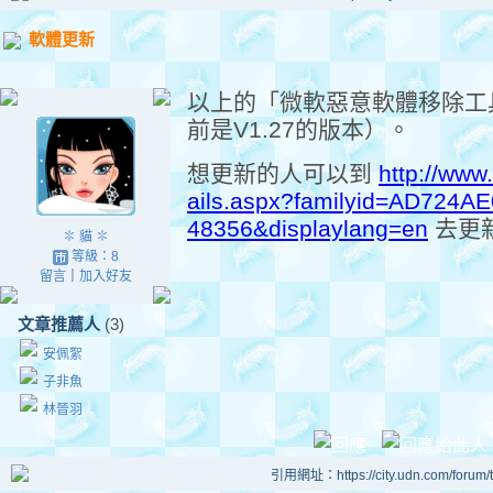
軟體更新
以上的「微軟惡意軟體移除工具
前是V1.27的版本）。
想更新的人可以到
http://www
ails.aspx?familyid=AD724
48356&displaylang=en
去更新
✽ 貓 ✽
等級：8
留言
｜
加入好友
文章推薦人
(3)
安佩絮
子非魚
林晉羽
引用網址：https://city.udn.com/forum