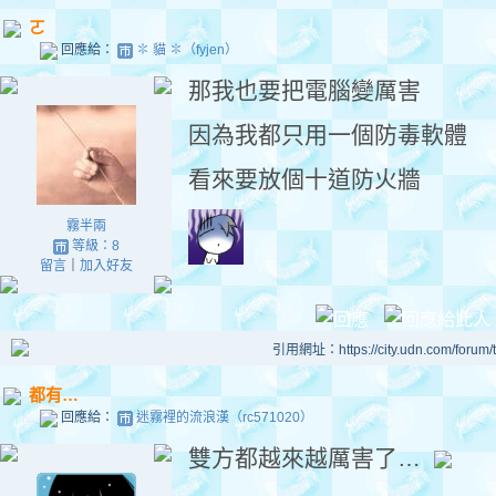
ㄛ
回應給：
✽ 貓 ✽（fyjen）
那我也要把電腦變厲害
因為我都只用一個防毒軟體
看來要放個十道防火牆
霧半兩
等級：8
留言
｜
加入好友
引用網址：https://city.udn.com/forum
都有…
回應給：
迷霧裡的流浪漢（rc571020）
雙方都越來越厲害了…