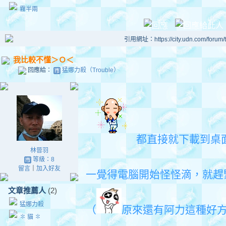
霧半兩
引用網址：https://city.udn.com/forum
我比較不懂＞Ｏ＜
回應給：
猛娜力殺（Trouble）
都直接就下載到桌
林晉羽
等級：8
留言
｜
加入好友
一覺得電腦開始怪怪滴，就趕
文章推薦人
(2)
猛娜力殺
（
原來還有阿力這種好方法
✽ 貓 ✽