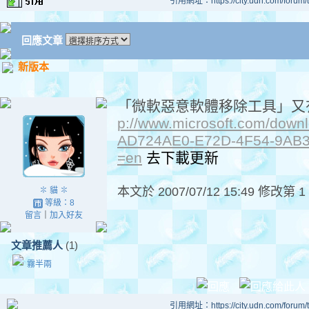
引用網址：https://city.udn.com/forum
回應文章
新版本
「微軟惡意軟體移除工具」又有
p://www.microsoft.com/downl
AD724AE0-E72D-4F54-9AB3
=en
去下載更新
本文於
2007/07/12 15:49 修改第 1
✽ 貓 ✽
等級：8
留言
｜
加入好友
文章推薦人
(1)
霧半兩
引用網址：https://city.udn.com/forum