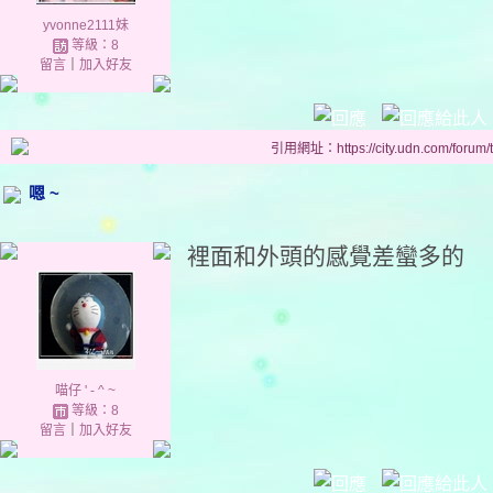
yvonne2111妹
等級：8
留言
｜
加入好友
引用網址：https://city.udn.com/forum
嗯 ~
裡面和外頭的感覺差蠻多的
喵仔 ' - ^ ~
等級：8
留言
｜
加入好友