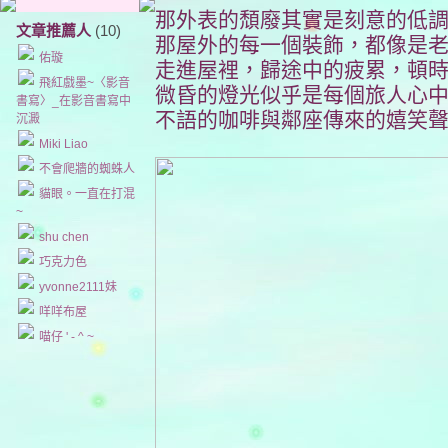
那外表的頹廢其實是刻意的低
文章推薦人
(10)
那屋外的每一個裝飾，都像是
佑璇
走進屋裡，歸途中的疲累，頓
飛紅戲墨~〈影音
微昏的燈光似乎是每個旅人心中
書寫〉_在影音書寫中
不語的咖啡與鄰座傳來的嬉笑聲，
沉澱
Miki Liao
不會爬牆的蜘蛛人
貓眼。一直在打混
~
shu chen
巧克力色
yvonne2111妹
咩咩布屋
喵仔 ' - ^ ~