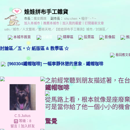
娃娃拼布手工雜貨
市長：
魔女媽咪
副市長：
shu chen
、
喵仔 ' - ^ ~
加入本城市
｜
推薦本城市
｜
加入我的最愛
｜
訂閱最新文章
udn
／
城市
／
人文藝術
／
藝術天地
／
【娃娃拼布手工雜貨】城市
／討論區／
本城市首頁
討論區
精華區
投票區
影像館
推
討論區
／
五。☆ 紙版區 & 教學區 ☆
看回應文
[960304鐵帽咖啡] 一幅寧靜休憩的意象 - 鐵帽咖啡
之前經常聽到朋友描述著，在台 
鐵帽咖啡
從馬路上看，根本就像是座廢
可是當你給了他一個小小的機
C.S.Julius
驚覺
等級：8
留言
｜
加入好友