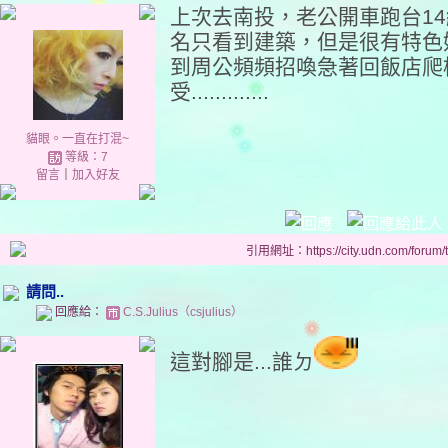
上次去南投，老公開車跑台1
名只看到建築，但是很有特色好
到周公頻頻招喚急著回飯店爬枕頭
受.............
貓眼。一直在打混~
等級：7
留言
｜
加入好友
引用網址：https://city.udn.com/forum
請問..
回應給：
C.S.Julius（csjulius）
這對腳是...誰ㄉ