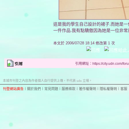
這是我的學生自己設計的裙子.而她是一
一件作品.我有點驕傲因為她是一位非常
本文於
2006/07/28 18:14 修改第 1 次
引用網址：https://city.udn.com/for
本城市刊登之內容為作者個人自行提供上傳，不代表 udn 立場。
刊登網站廣告
︱
關於我們
︱
常見問題
︱
服務條款
︱
著作權聲明
︱
隱私權聲明
︱
客服