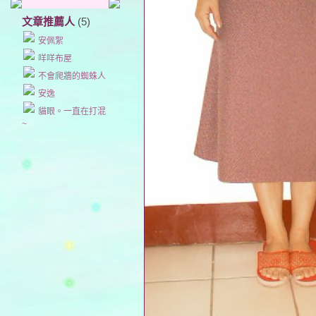
文章推薦人
(5)
安佩絮
咩咩布屋
不會爬牆的蜘蛛人
安逸
貓眼。一直在打混
~