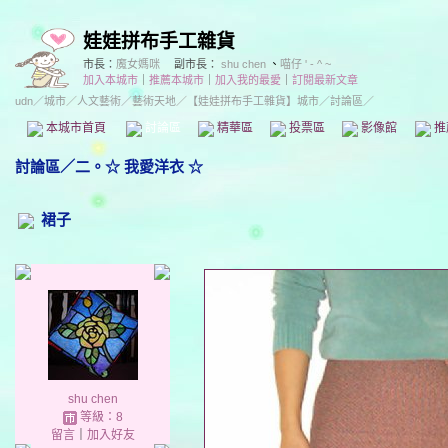
娃娃拼布手工雜貨
市長：
魔女媽咪
副市長：
shu chen
、
喵仔 ' - ^ ~
加入本城市
｜
推薦本城市
｜
加入我的最愛
｜
訂閱最新文章
udn
／
城市
／
人文藝術
／
藝術天地
／
【娃娃拼布手工雜貨】城市
／討論區／
本城市首頁
討論區
精華區
投票區
影像館
推
討論區
／
二。☆ 我愛洋衣 ☆
裙子
shu chen
等級：8
留言
｜
加入好友