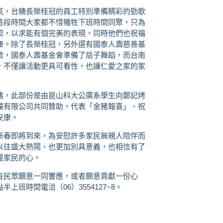
氛，台糖長榮桂冠的員工特別準備精彩的勁歌
這段時間大家都不惜犧牲下班時間同聚，只為
契，以求能有個完美的表現，同時他們也祝福
康。除了長榮桂冠，另外還有國泰人壽慈善基
歡，國泰人壽基金會準備了扇子舞蹈，而台南
，不僅讓活動更具可看性，也讓仁愛之家的家
豬，此部份是由崑山科大公廣系學生向鄭記烤
備有限公司共同贊助，代表「金豬報喜」、祝
安康。
新春即將到來，為安慰許多家民無親人陪伴而
以往盛大熱鬧、也更加別具意義，也相信有了
暖家民的心。
有民眾願意一同響應，或者願意貢獻一份心
班時間電洽（06）3554127~8。