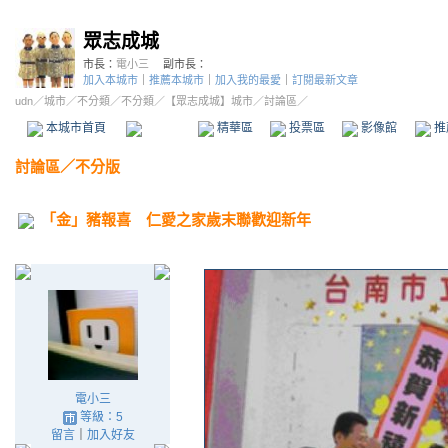
眾志成城
市長：
電小三
副市長：
加入本城市
｜
推薦本城市
｜
加入我的最愛
｜
訂閱最新文章
udn
／
城市
／
不分類
／
不分類
／
【眾志成城】城市
／討論區／
本城市首頁
討論區
精華區
投票區
影像館
推
討論區
／
不分版
「金」豬報喜 仁愛之家歲末聯歡迎新年
電小三
等級：5
留言
｜
加入好友