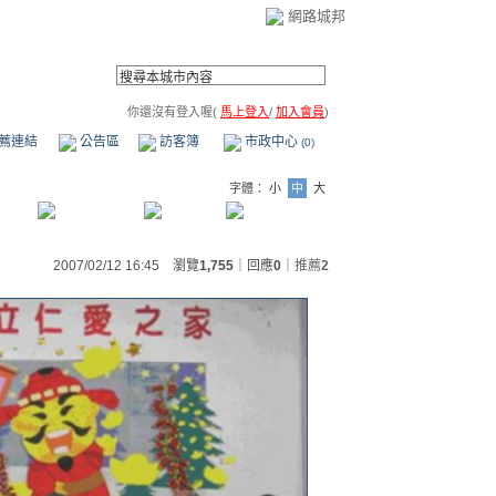
網路城邦
你還沒有登入喔(
馬上登入
/
加入會員
)
薦連結
公告區
訪客簿
市政中心
(0)
字體：
小
中
大
2007/02/12 16:45 瀏覽
1,755
｜回應
0
｜
推薦
2