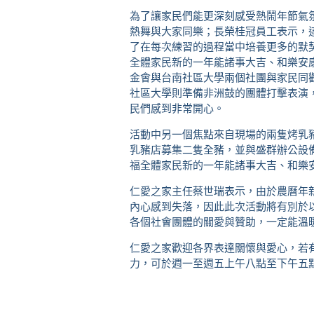
為了讓家民們能更深刻感受熱鬧年節氣
熱舞與大家同樂；長榮桂冠員工表示，
了在每次練習的過程當中培養更多的默
全體家民新的一年能諸事大吉、和樂安
金會與台南社區大學兩個社團與家民同
社區大學則準備非洲鼓的團體打擊表演
民們感到非常開心。
活動中另一個焦點來自現場的兩隻烤乳
乳豬店募集二隻全豬，並與盛群辦公設
福全體家民新的一年能諸事大吉、和樂
仁愛之家主任蔡世瑞表示，由於農曆年
內心感到失落，因此此次活動將有別於
各個社會團體的關愛與贊助，一定能溫
仁愛之家歡迎各界表達關懷與愛心，若
力，可於週一至週五上午八點至下午五點半上