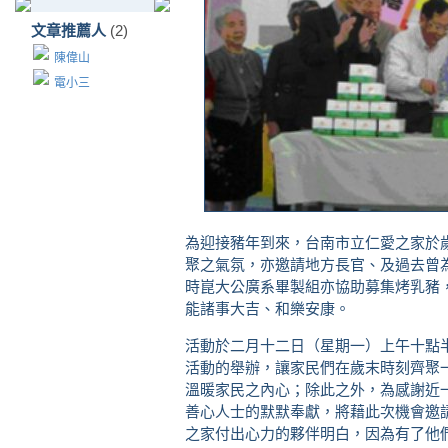
文章推薦人
(2)
陳偉山
電小三
為迎接豬年到來，台南市立仁愛之家於
聚之氣氛，亦邀請地方長官、及過去曾
時崑大公廣系畢製組亦協助募集烤乳豬
能諸事大吉、和樂安康。
活動於二月十二日（星期一）上午十點
活動的舉辦，讓家民們在歲末時刻齊聚
溫暖家民之內心；除此之外，為感謝近
善心人士的默默奉獻，將藉此次機會邀
之家付出心力的夥伴明白，因為有了他