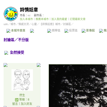
詩情話意
市長：
ez
副市長：
加入本城市
｜
推薦本城市
｜
加入我的最愛
｜
訂閱最新文章
udn
／
城市
／
情感交流
／
心靈
／
【詩情話意】城市
／討論區／
本城市首頁
討論區
精華區
投票區
影像館
推
討論區
／
不分版
全然接受
然生
等級：8
留言
｜
加入好友