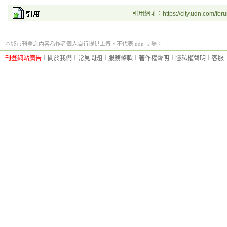
引用網址：https://city.udn.com/for
本城市刊登之內容為作者個人自行提供上傳，不代表 udn 立場。
刊登網站廣告
︱
關於我們
︱
常見問題
︱
服務條款
︱
著作權聲明
︱
隱私權聲明
︱
客服