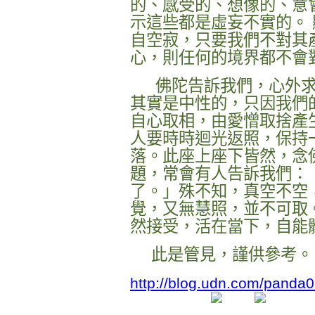
的、感受的、想像的、意
示這些都是虛妄不實的。
自空寂，只要我們不對其
心，則任何的境界都不會
佛陀告訴我們，心外求
其實是中性的，只因我們
自心取相，由愛憎取捨產
人要時時迴光返照，保持
落。此座上座下皆然，念
題，常會有人告訴我們：
了。」殊不知，真空不空
覺，又無慧照，並不可取
然接受，活在當下，自能
此是管見，謹供參考。
http://blog.udn.com/panda