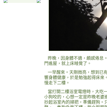
昨晚，因身體不適，頗感倦怠。
門進屋，就上床睡覺了。
一早醒來。天剛微亮，想到已有
響身體健康，於是勉強起得床來
慢走下二樓。
當打開二樓浴室電燈時，大吃一
小狗咬的，心想一定是昨晚老婆
抄起浴室內的掃把，準備趕狗。