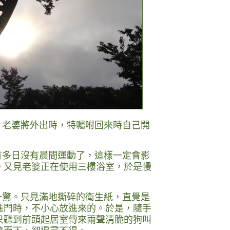
老婆將外出時，特囑咐回來時自己開
多日沒有晨間運動了，這樣一定會影
。又見老婆正在使用三樓浴室，於是慢
驚。只見滿地撕碎的衛生紙，直覺是
進門時，不小心放進來的。於是，隨手
只聽到前頭起居室傳來兩聲清脆的狗叫