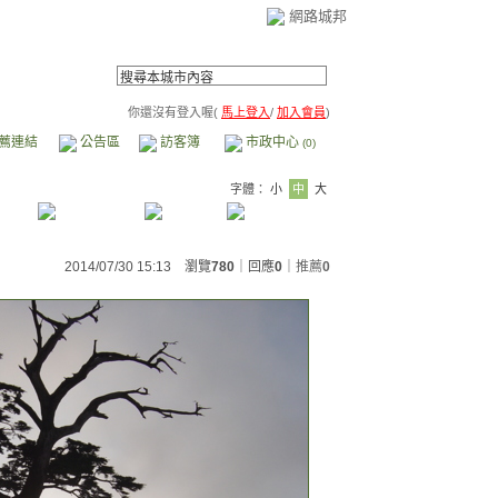
網路城邦
你還沒有登入喔(
馬上登入
/
加入會員
)
薦連結
公告區
訪客簿
市政中心
(0)
字體：
小
中
大
2014/07/30 15:13 瀏覽
780
｜回應
0
｜
推薦
0