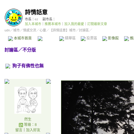
詩情話意
市長：
ez
副市長：
加入本城市
｜
推薦本城市
｜
加入我的最愛
｜
訂閱最新文章
udn
／
城市
／
情感交流
／
心靈
／
【詩情話意】城市
／討論區／
本城市首頁
討論區
精華區
投票區
影像館
推
討論區
／
不分版
狗子有佛性也無
然生
等級：8
留言
｜
加入好友