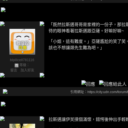
「既然拉斯邁哥哥是家裡的一份子，那拉
待的眼神看著拉斯邁跟亞薩。好嘛好嘛~
「小姐，這有難度。」亞薩尷尬的笑了笑
該也不想讓顃先生難為吧。」
blpilicell781116
等級：
留言
｜
加入好友
引用網址：https://city.udn.com/forum
拉斯邁讓伊芙撲個滿懷，錯愕後伸出手輕