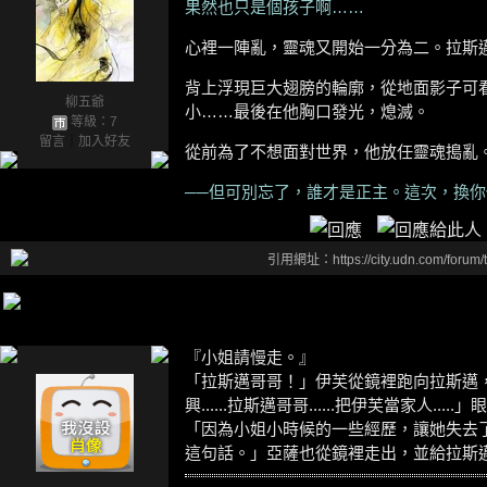
果然也只是個孩子啊……
心裡一陣亂，靈魂又開始一分為二。拉斯
背上浮現巨大翅膀的輪廓，從地面影子可
柳五爺
小……最後在他胸口發光，熄滅。
等級：7
留言
｜
加入好友
從前為了不想面對世界，他放任靈魂搗亂
──但可別忘了，誰才是正主。這次，換
引用網址：https://city.udn.com/forum
『小姐請慢走。』
「拉斯邁哥哥！」伊芙從鏡裡跑向拉斯邁，把
興......拉斯邁哥哥......把伊芙當家人.
「因為小姐小時候的一些經歷，讓她失去
這句話。」亞薩也從鏡裡走出，並給拉斯邁