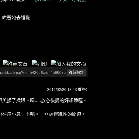
，哄著她去睡覺。
/trackback.jsp?no=54266&aid=4566085
2011/02/26 13:43
推薦
0
揉了揉眼。嗯.....放心後變的好想睡喔。
也在這小息一下吧。」亞薩禮貌性的問道。