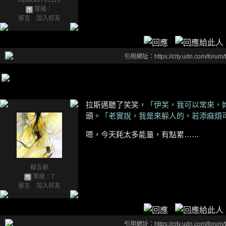
blpilicell781116
等級：
留言
｜
加入好友
引用網址：https://city.udn.com/forum
拉斯邁聽了笑笑，
「伊芙，我可以常來，
頭。
「老實說，我是來躲人的，若添麻煩
嗯，今天耗太多能量，有點累……
柳五爺
等級：7
留言
｜
加入好友
引用網址：https://city.udn.com/forum