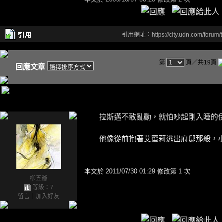
引用網址：https://city.udn.com/forum
第
頁／共19頁
回應文章
拉斯邁不敢亂動，就怕吵起剛入睡的
他像從前抱著艾蜜莉逃出府邸那般，小
本文於
2011/07/30 01:29 修改第 1 次
柳五爺
等級：7
留言
｜
加入好友