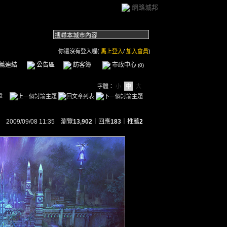
網路城邦
你還沒有登入喔(
馬上登入
/
加入會員
)
薦連結
公告區
訪客簿
市政中心
(0)
字體：
小
中
大
章
2009/09/08 11:35 瀏覽
13,902
｜回應
183
｜
推薦
2