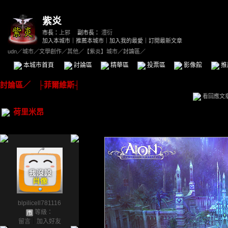
紫炎
市長：
上邪
副市長：
澧衍
加入本城市
｜
推薦本城市
｜
加入我的最愛
｜
訂閱最新文章
udn
／
城市
／
文學創作
／
其他
／
【紫炎】城市
／討論區／
本城市首頁
討論區
精華區
投票區
影像館
推
討論區
／
├菲爾維斯┤
看回應文
荷里米昂
blpilicell781116
等級：
留言
｜
加入好友