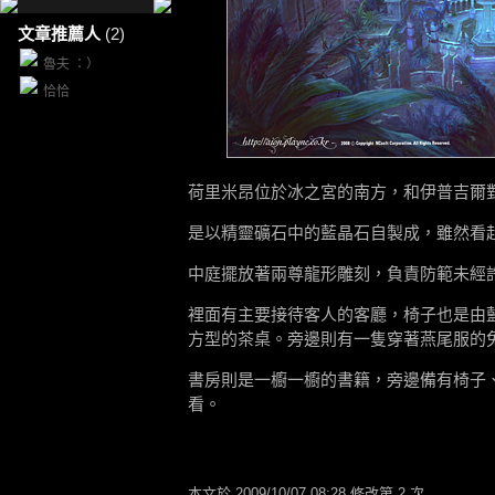
文章推薦人
(2)
魯夫 ：）
恰恰
荷里米昂位於冰之宮的南方，和伊普吉爾
是以精靈礦石中的藍晶石自製成，雖然看
中庭擺放著兩尊龍形雕刻，負責防範未經
裡面有主要接待客人的客廳，椅子也是由
方型的茶桌。旁邊則有一隻穿著燕尾服的
書房則是一櫥一櫥的書籍，旁邊備有椅子
看。
本文於
2009/10/07 08:28 修改第 2 次