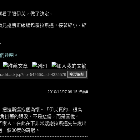
邁看了眼伊芙，做了決定。
看見翅膀正緩緩包覆拉斯邁，接著縮小、縮
。
你們睡吧。
/trackback.jsp?no=54266&aid=4325579
2010/12/07 09:15
推薦
0
拉斯邁抱個滿懷。「伊芙真的....很高
....」眼角掛著的眼淚，不是悲傷，而是喜悅。
了家人，在此在下非常感謝拉斯邁先生說出
一個90度的鞠躬。