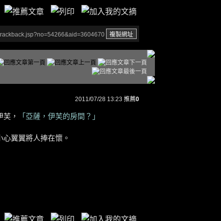
/trackback.jsp?no=54266&aid=3604670
2011/07/28 13:23
推薦
0
伊芙，
「亞薩，伊芙的房間？」
心翼翼將人捧在懷。