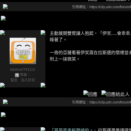
引用網址：https://city.udn.com/forum
主動展開雙臂讓人抱起，「伊芙.....會乖乖..
睡著了。
一旁的亞薩看著伊芙窩在拉斯邁的懷裡並
附上一抹微笑。
blpilicell781116
等級：
留言
｜
加入好友
引用網址：https://city.udn.com/forum
「哥哥是來躲孽緣的。」
拉斯邁盡量讓語