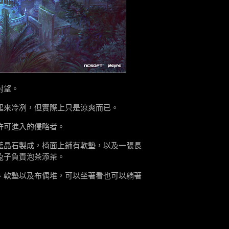
對望。
起來冷冽，但實際上只是涼爽而已。
許可進入的侵略者。
藍晶石製成，椅面上鋪有軟墊，以及一張長
兔子負責泡茶添茶。
、軟墊以及布偶堆，可以坐著看也可以躺著