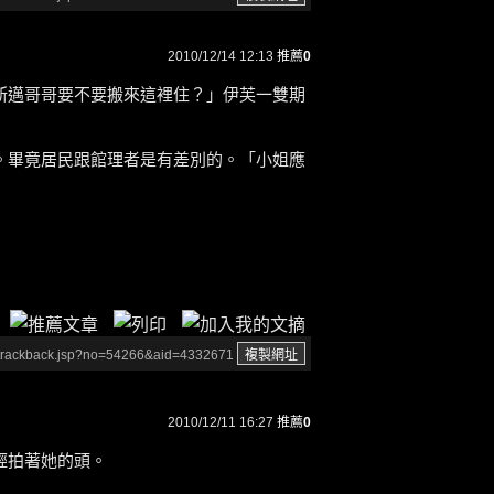
2010/12/14 12:13
推薦
0
斯邁哥哥要不要搬來這裡住？」伊芙一雙期
。畢竟居民跟館理者是有差別的。「小姐應
/trackback.jsp?no=54266&aid=4332671
2010/12/11 16:27
推薦
0
輕拍著她的頭。