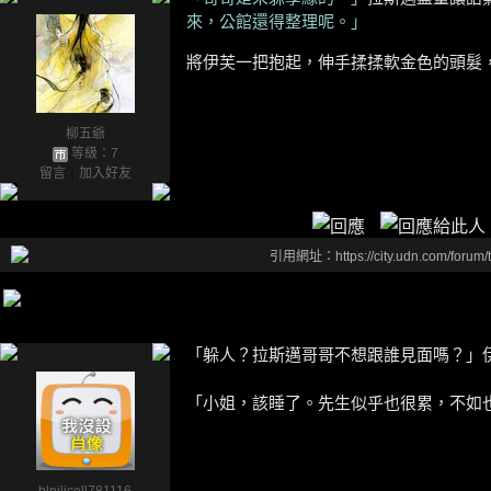
來，公館還得整理呢。」
將伊芙一把抱起，伸手揉揉軟金色的頭髮
柳五爺
等級：7
留言
｜
加入好友
引用網址：https://city.udn.com/forum
「躲人？拉斯邁哥哥不想跟誰見面嗎？」伊芙
「小姐，該睡了。先生似乎也很累，不如