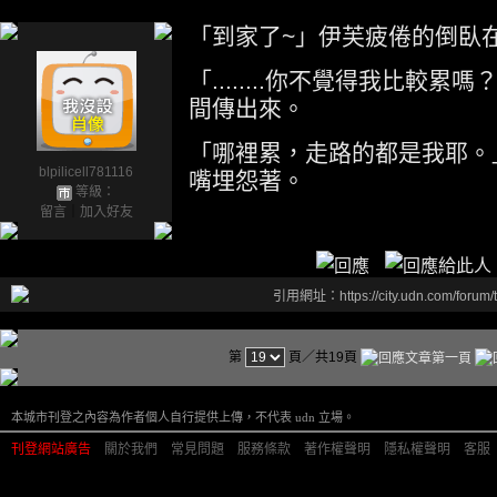
「到家了~」伊芙疲倦的倒臥
「........你不覺得我比較
間傳出來。
「哪裡累，走路的都是我耶。
blpilicell781116
嘴埋怨著。
等級：
留言
｜
加入好友
引用網址：https://city.udn.com/forum
第
頁／共19頁
本城市刊登之內容為作者個人自行提供上傳，不代表 udn 立場。
刊登網站廣告
︱
關於我們
︱
常見問題
︱
服務條款
︱
著作權聲明
︱
隱私權聲明
︱
客服