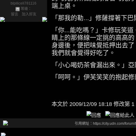
blpilicell781116
端上桌。
等級：
留言
｜
加入好友
「那我的勒...」修薩撐著下巴
「你...能吃嗎？」卡修玩笑
睛上的那條線一定挑的高高的
身邊後，便把味覺抵押出去了
我們就會覺得好吃了。
「小心喝奶茶會漏出來。」亞
「呵呵。」伊芙笑笑的抱起修
本文於
2009/12/09 18:18 修改第 1
引用網址：https://city.udn.com/forum