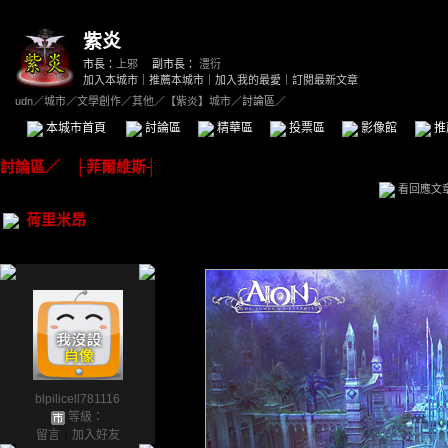
紫炎
市長：
上邪
副市長：
澧衍
加入本城市
｜
推薦本城市
｜
加入我的最愛
｜
訂閱最新文章
udn
／
城市
／
文學創作
／
其他
／
【紫炎】城市
／討論區／
本城市首頁
討論區
精華區
投票區
影像館
推
討論區
／
├菲爾維斯┤
看回應文
荷里米昂
blpilicell781116
等級：
留言
｜
加入好友