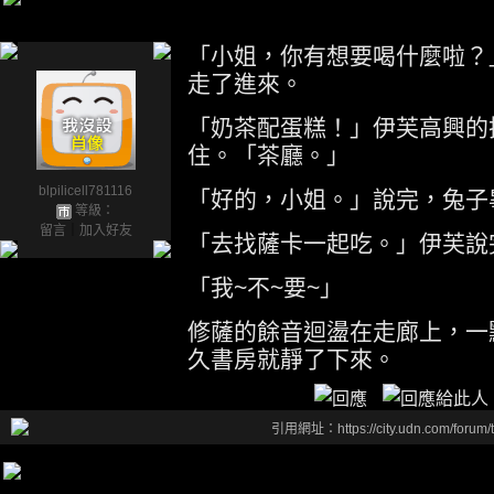
「小姐，你有想要喝什麼啦？
走了進來。
「奶茶配蛋糕！」伊芙高興的
住。「茶廳。」
blpilicell781116
「好的，小姐。」說完，兔子
等級：
留言
｜
加入好友
「去找薩卡一起吃。」伊芙說
「我~不~要~」
修薩的餘音迴盪在走廊上，一
久書房就靜了下來。
引用網址：https://city.udn.com/forum