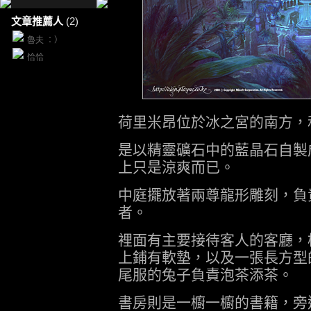
文章推薦人
(2)
魯夫 ：）
恰恰
荷里米昂位於冰之宮的南方，
是以精靈礦石中的藍晶石自製
上只是涼爽而已。
中庭擺放著兩尊龍形雕刻，負
者。
裡面有主要接待客人的客廳，
上鋪有軟墊，以及一張長方型
尾服的兔子負責泡茶添茶。
書房則是一櫥一櫥的書籍，旁