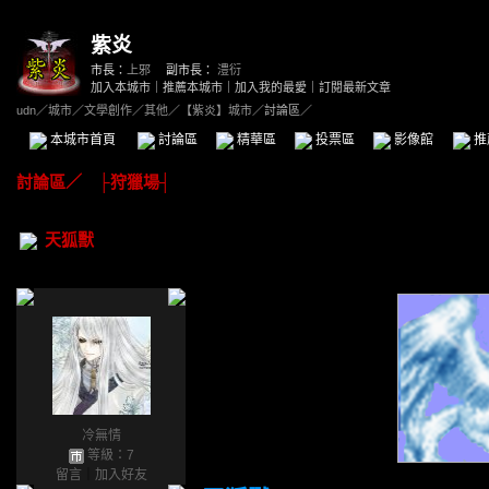
紫炎
市長：
上邪
副市長：
澧衍
加入本城市
｜
推薦本城市
｜
加入我的最愛
｜
訂閱最新文章
udn
／
城市
／
文學創作
／
其他
／
【紫炎】城市
／討論區／
本城市首頁
討論區
精華區
投票區
影像館
推
討論區
／
├狩獵場┤
天狐獸
冷無情
等級：7
留言
｜
加入好友