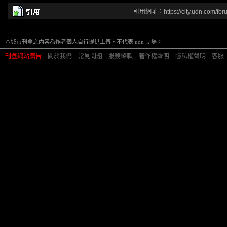
引用網址：https://city.udn.com/for
本城市刊登之內容為作者個人自行提供上傳，不代表 udn 立場。
刊登網站廣告
︱
關於我們
︱
常見問題
︱
服務條款
︱
著作權聲明
︱
隱私權聲明
︱
客服