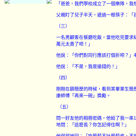
「爸爸，我們學校成立了一個樂隊，我
父親盯了兒子半天，遞過一根筷子：「
（三）
一名男顧客在餐廳吃飯，當他吃完要求
萬元太貴了吧！」
他說：「你們對同行應該打個折吧？」
他說：「不是，我是搶錢的！」
（四）
剛剛在篩簡歷的時候，看到某畢業生簡
康師傅「再來一碗」獎勵。
（五）
問一好友他的相冊密碼，他給了我一串
1
地問：「這麽長？你怎記得住啊？」
他弱弱地回：「吃葡萄不吐葡萄皮，不