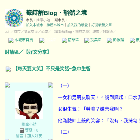
籤詩解Blog．豁然之境
市長：
維摩小詰
副市長：
加入本城市
｜
推薦本城市
｜
加入我的最愛
｜
訂閱最新文章
udn
／
城市
／
情感交流
／
心靈
／
【籤詩解Blog．豁然之境】城市
／討論區／
本城市首頁
討論區
精華區
投票區
影像館
推
討論區
／
【好文分享】
【每天要大笑】不只是笑話~急中生智
（一）
一女和男朋友聊天，。說到興起，口水
女很生氣：「幹嘛？嫌棄我啊？」
他滿臉紳士般的笑容：「沒有，我抹勻
維摩小詰
等級：8
（二）
留言
｜
加入好友