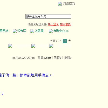
網路城邦
你還沒有登入喔(
馬上登入
/
加入會員
)
薦連結
公告區
訪客簿
市政中心
(0)
字體：
小
中
大
2014/09/20 22:48 瀏覽
1,550
｜回應
0
｜
推薦
0
濺了他一臉，他本能地用手擦去。
！」