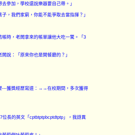
想去參加，學校還說樂器要自己帶。」
孩子，我們家窮，你能不能爭取去當指揮？」
結帳時，老闆拿來的帳單讓他大吃一驚。「
3
老闆說：「原來你也是開餐廳的？」
歷
---
獲獎經歷寫道：→→在校期間，多次獲得
7
位長的英文「
cptbtptpbcptdtptp
」，我訝異
吃葡萄倒吐葡萄皮！」