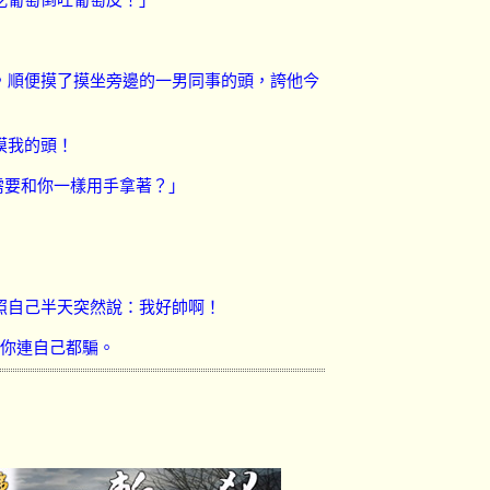
，順便摸了摸坐旁邊的一男同事的頭，誇他今
摸我的頭！
需要和你一樣用手拿著？」
照自己半天突然說：我好帥啊！
你連自己都騙。