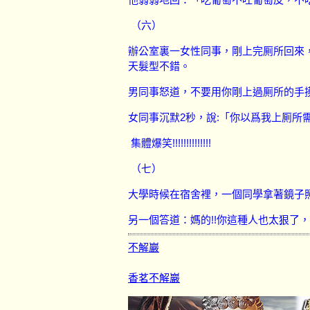
（六）
辦公室裏一女性同事，剛上完厠所回來
天髮型不錯。
男同事怒道，不要用你剛上過厠所的手
女同事沉默
2
秒，說
:
「你以爲我上厠所
集體爆笑
!!!!!!!!!!!!!!
（七）
大學時候在宿舍裡，一個同學拿著鏡子
另一個答道：媽的
!!
你這種人也太狠了，
不解巖
香茗不解巖