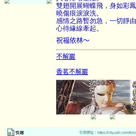
雙翅開展蝴蝶飛，身如彩鳳
曉傷痕淚淚洗。
感情之路暫勿急，一切靜由
心待緣線牽起。
祝福依林～
不解巖
香茗不解巖
引用網址：https://city.udn.com/for