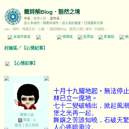
籤詩解Blog．豁然之境
市長：
維摩小詰
副市長：
加入本城市
｜
推薦本城市
｜
加入我的最愛
｜
訂閱最新文章
udn
／
城市
／
情感交流
／
心靈
／
【籤詩解Blog．豁然之境】城市
／討論區／
本城市首頁
討論區
精華區
投票區
影像館
推
討論區
／
【心情紀事】
【心情記事】
十月十九耀地起，無法停止
林已立一席地。
七十二變破蛹出，掀起風潮
堡之光再一起。
維摩小詰
舞孃之苦誰知曉，石破天驚
等級：8
留言
｜
加入好友
人心疼暗垂泣。