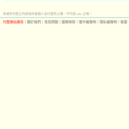
本城市刊登之內容為作者個人自行提供上傳，不代表 udn 立場。
刊登網站廣告
︱
關於我們
︱
常見問題
︱
服務條款
︱
著作權聲明
︱
隱私權聲明
︱
客服