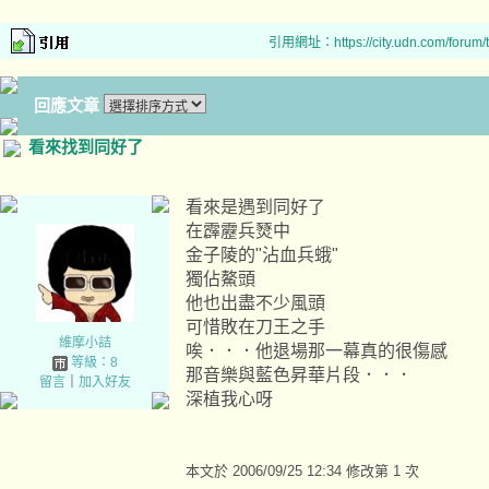
引用網址：https://city.udn.com/forum
回應文章
看來找到同好了
看來是遇到同好了
在霹靂兵燹中
金子陵的"沾血兵蛾"
獨佔鰲頭
他也出盡不少風頭
可惜敗在刀王之手
維摩小詰
唉．．．他退場那一幕真的很傷感
等級：8
那音樂與藍色昇華片段．．．
留言
｜
加入好友
深植我心呀
本文於
2006/09/25 12:34 修改第 1 次