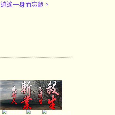
，逍遙一身而忘齡。