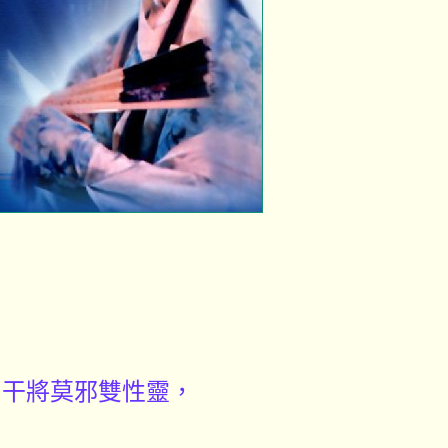
，干將莫邪雙性靈，