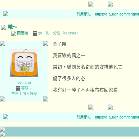
引用網址：https://city.udn.com/forum
哦～
回應給：
佛．劍．分說（raptree）
金子陵
我喜歡的偶之一
當初，編劇莫名奇妙的安排他死亡
傷了很多人的心
yeuiang
等級：
我有好一陣子不再租布布回家看
留言
｜
加入好友
引用網址：https://city.udn.com/forum