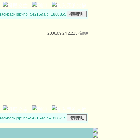
/trackback.jsp?no=54215&aid=1868855
2006/09/24 21:13
推薦
0
/trackback.jsp?no=54215&aid=1868715