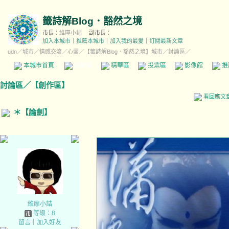
籤詩解Blog．豁然之境
市長：
維摩小詰
副市長：
加入本城市
｜
推薦本城市
｜
加入我的最愛
｜
訂閱最新文章
udn
／
城市
／
情感交流
／
心靈
／
【籤詩解Blog．豁然之境】城市
／討論區／
本城市首頁
討論區
精華區
投票區
影像館
推
討論區
／
【創作區】
看回應文
＊【論劍】
維摩小詰
等級：8
留言
｜
加入好友