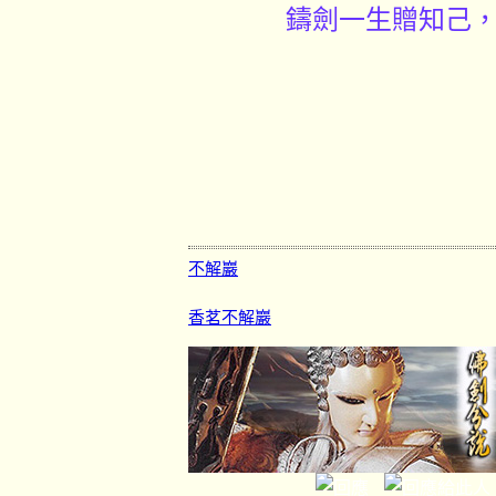
鑄劍一生贈知己
不解巖
香茗不解巖