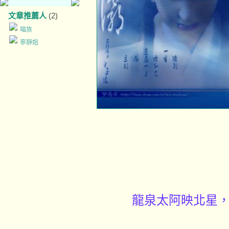
文章推薦人
(2)
喵族
寧靜姐
龍泉太阿映北星