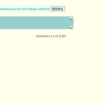
/trackback.jsp?no=54215&aid=1848102
2006/09/24 22:49
推薦
0