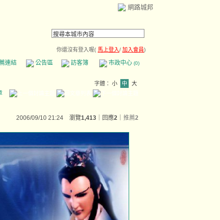
網路城邦
你還沒有登入喔(
馬上登入
/
加入會員
)
薦連結
公告區
訪客簿
市政中心
(0)
字體：
小
中
大
章
2006/09/10 21:24 瀏覽
1,413
｜回應
2
｜
推薦
2