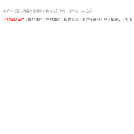
本城市刊登之內容為作者個人自行提供上傳，不代表 udn 立場。
刊登網站廣告
︱
關於我們
︱
常見問題
︱
服務條款
︱
著作權聲明
︱
隱私權聲明
︱
客服