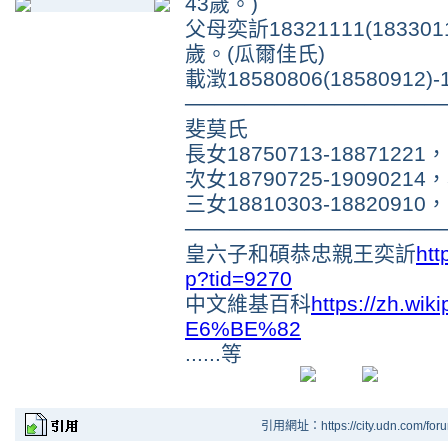
43歲。)
父母奕訢18321111(18330111
歲。(瓜爾佳氏)
載澂18580806(18580912)-
─────────────────
斐莫氏
長女18750713-18871221
次女18790725-19090214
三女18810303-18820910
─────────────────
皇六子和碩恭忠親王奕訢
htt
p?tid=9270
中文維基百科
https://zh.w
E6%BE%82
......等
引用網址：https://city.udn.com/for