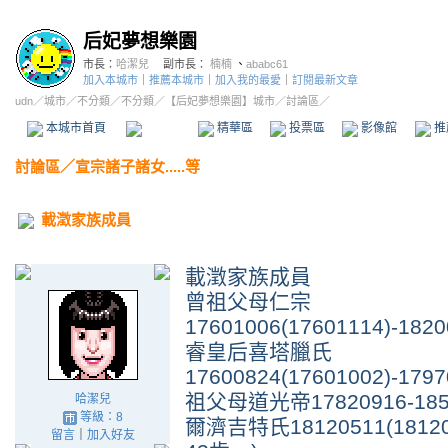
后妃夢想樂園
市長：
哈潔兒
副市長：
楠楠
、
ababc61
加入本城市
｜
推薦本城市
｜
加入我的最愛
｜
訂閱最新文章
udn
／
城市
／
不分類
／
不分類
／
【后妃夢想樂園】城市
／討論區／
本城市首頁
討論區
精華區
投票區
影像館
推
討論區
／
宣宗諸子諸女.....等
載澂家族成員
載澂家族成員
曾祖父母仁宗
17601006(17601114)-18
睿皇后喜塔臘氏
17600824(17601002)-179
祖父母道光帝17820916-1
哈潔兒
等級：8
爾濟吉特氏18120511(181206
留言
｜
加入好友