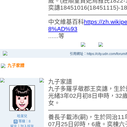
歲。(莊順皇貴妃烏雅氏1822-18
奕譓18451016(18451115)-1
──────────────────
中文維基百科
https://zh.wik
8%AD%93
......等
引用網址：https://city.udn.com/forum
九子家譜
九子家譜
九子多羅孚敬郡王奕譓，生於道
光緒3年02月初8日申時，3
女。
──────────────────
養長子載沛(嗣)，生於同治11
哈潔兒
等級：8
07月25日卯時，6歲。奕棟
留言
｜
加入好友