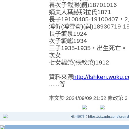
養次子載澍(嗣)18701016
嫡夫人葉赫那拉氏1871
長子19100405-19100407，
溥伒(溥雪齋)(嗣)18930719-
長子毓泉1924
次子毓巘1934
三子1935-1935，出生死亡。
次女
七女韞榮(張敘榮)1912
──────────────────
資料來源
http://lshken.woku.
......等
本文於
2024/09/09 21:52 修改第 3
引用網址：https://city.udn.com/forum