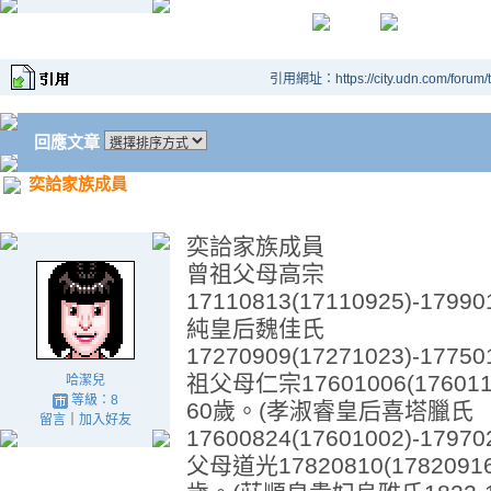
引用網址：https://city.udn.com/forum
回應文章
奕詥家族成員
奕詥家族成員
曾祖父母高宗
17110813(17110925)-179
純皇后魏佳氏
17270909(17271023)-1775
祖父母仁宗17601006(1760111
哈潔兒
等級：8
60歲。(孝淑睿皇后喜塔臘氏
留言
｜
加入好友
17600824(17601002)-1797
父母道光17820810(17820916)