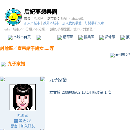
后妃夢想樂園
市長：
哈潔兒
副市長：
楠楠
、
ababc61
加入本城市
｜
推薦本城市
｜
加入我的最愛
｜
訂閱最新文章
udn
／
城市
／
不分類
／
不分類
／
【后妃夢想樂園】城市
／討論區／
本城市首頁
討論區
精華區
投票區
影像館
推
討論區
／
宣宗諸子諸女.....等
看回應文
九子家譜
九子家譜
本文於
2009/09/02 18:14 修改第 1 次
哈潔兒
等級：8
留言
｜
加入好友