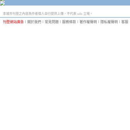
本城市刊登之內容為作者個人自行提供上傳，不代表 udn 立場。
刊登網站廣告
︱
關於我們
︱
常見問題
︱
服務條款
︱
著作權聲明
︱
隱私權聲明
︱
客服