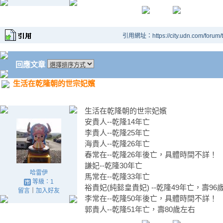
引用網址：https://city.udn.com/forum
回應文章
生活在乾隆朝的世宗妃嬪
生活在乾隆朝的世宗妃嬪
安貴人--乾隆14年亡
李貴人--乾隆25年亡
海貴人--乾隆26年亡
春常在--乾隆26年後亡，具體時間不詳！
謙妃--乾隆30年亡
哈雷伊
馬常在--乾隆33年亡
等級：1
裕貴妃(純懿皇貴妃) --乾隆49年亡，壽96
留言
｜
加入好友
李常在--乾隆50年後亡，具體時間不詳！
郭貴人--乾隆51年亡，壽80歲左右