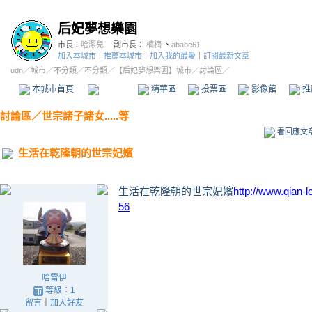
后妃夢想樂園
市長：
哈潔兒
副市長：
楠楠
、
ababc61
加入本城市
｜
推薦本城市
｜
加入我的最愛
｜
訂閱最新文章
udn
／
城市
／
不分類
／
不分類
／
【后妃夢想樂園】城市
／討論區／
本城市首頁
討論區
精華區
投票區
影像館
推
討論區
／
世宗諸子諸女.....等
看回應文
生活在乾隆朝的世宗妃嬪
生活在乾隆朝的世宗妃嬪
http://www.qian-
56
哈雷伊
等級：1
留言
｜
加入好友