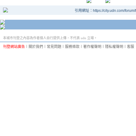
引用網址：https://city.udn.com/forum
本城市刊登之內容為作者個人自行提供上傳，不代表 udn 立場。
刊登網站廣告
︱
關於我們
︱
常見問題
︱
服務條款
︱
著作權聲明
︱
隱私權聲明
︱
客服