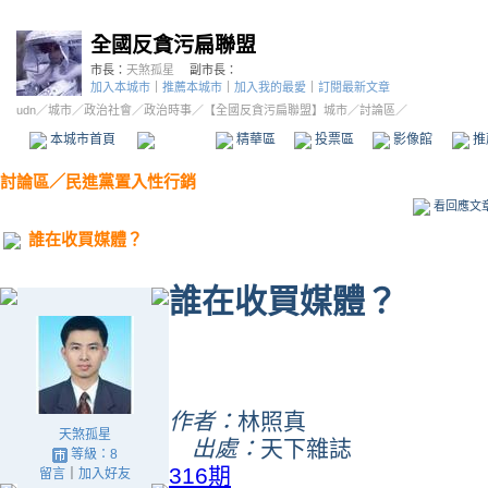
全國反貪污扁聯盟
市長：
天煞孤星
副市長：
加入本城市
｜
推薦本城市
｜
加入我的最愛
｜
訂閱最新文章
udn
／
城市
／
政治社會
／
政治時事
／
【全國反貪污扁聯盟】城市
／討論區／
本城市首頁
討論區
精華區
投票區
影像館
推
討論區
／
民進黨置入性行銷
看回應文
誰在收買媒體？
誰在收買媒體？
作者：
林照真
天煞孤星
出處：
天下雜誌
等級：8
316期
留言
｜
加入好友