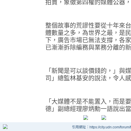
拍賣，象徵第四權的媒體公器
整個故事的荒謬性要從十年來
體數量之多，為世界之最，是
下，廣告市場已無法支撐，各
已漸漸拆除編務與業務分離的
「新聞是可以談價錢的，」與
司」總監林基安的說法，令人
「大媒體不是不能置入，而是
德」副總經理廖炳勳一語說出
引用網址：https://city.udn.com/forum