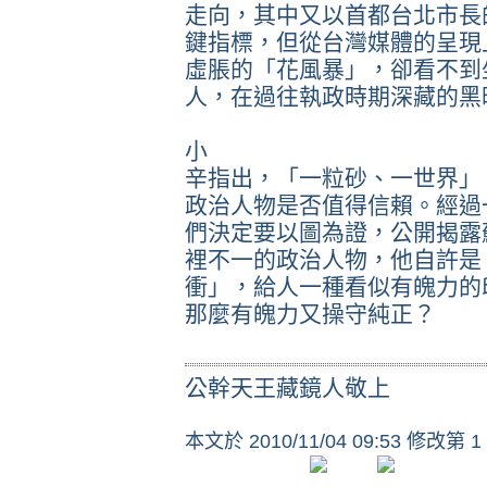
走向，其中又以首都台北市長
鍵指標，但從台灣媒體的呈現
虛脹的「花風暴」，卻看不到
人，在過往執政時期深藏的黑
小
辛指出，「一粒砂、一世界」
政治人物是否值得信賴。經過
們決定要以圖為證，公開揭露
裡不一的政治人物，他自許是
衝」，給人一種看似有魄力的
那麼有魄力又操守純正？
公幹天王藏鏡人敬上
本文於
2010/11/04 09:53 修改第 1