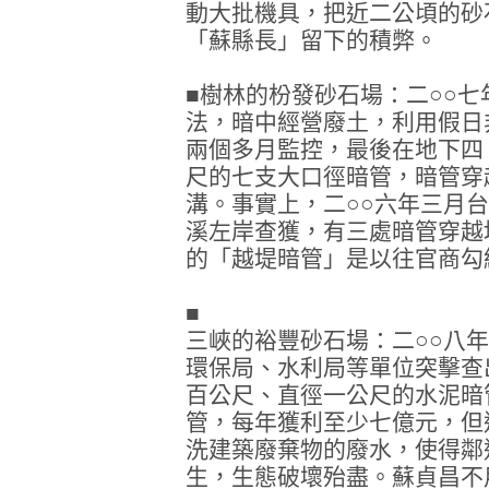
動大批機具，把近二公頃的砂
「蘇縣長」留下的積弊。
■樹林的枌發砂石場：二○○
法，暗中經營廢土，利用假日
兩個多月監控，最後在地下四
尺的七支大口徑暗管，暗管穿
溝。事實上，二○○六年三月
溪左岸查獲，有三處暗管穿越
的「越堤暗管」是以往官商勾
■
三峽的裕豐砂石場：二○○八
環保局、水利局等單位突擊查
百公尺、直徑一公尺的水泥暗
管，每年獲利至少七億元，但
洗建築廢棄物的廢水，使得鄰
生，生態破壞殆盡。蘇貞昌不