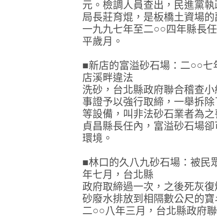
元。檢調人員查出，民進黨執
局長莊育焜，是板橋土資場的
一九九七年至二○○四年縣長
平歲月。
■新店的富溢砂石場：二○○
店溪畔違法
洗砂，台北縣政府聯合稽查小
事證予以強行取締，一舉拆除
等設備，叫非法砂石業者為之
貞昌縣長任內，富溢砂石場卻
環境。
■林口的久八九砂石場：被民
年七月，台北縣
政府取締過一次，之後死灰復
砂廢水排放到相隔數公尺的寶
二○○八年三月，台北縣政府