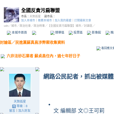
全國反貪污扁聯盟
市長：
天煞孤星
副市長：
加入本城市
｜
推薦本城市
｜
加入我的最愛
｜
訂閱最新文章
udn
／
城市
／
政治社會
／
政治時事
／
【全國反貪污扁聯盟】城市
／討論區／
本城市首頁
討論區
精華區
投票區
影像館
推
討論區
／
民進黨蘇真昌涉弊案收集資料
看回應文
六非法砂石業者 蘇貞昌任內，過七年好日子
網路公民記者，抓出被媒體
天煞孤星
等級：8
文 編輯部 文◎王可莉
留言
｜
加入好友