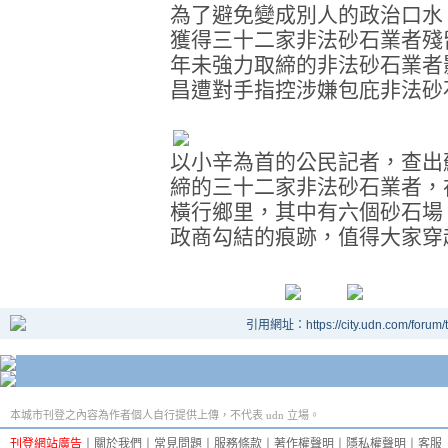
為了避免變成別人的政治口水
獲得三十二家非法砂石業者殘
年未強力取締的非法砂石業者
昌遭對手指控涉嫌包庇非法砂
以小辛為首的公民記者，查出
締的三十二家非法砂石業者，
橫行鄉里，其中有六個砂石場
政商勾結的痕跡，值得大家穿
引用網址：https://city.udn.com/forum
本城市刊登之內容為作者個人自行提供上傳，不代表 udn 立場。
刊登網站廣告
︱
關於我們
︱
常見問題
︱
服務條款
︱
著作權聲明
︱
隱私權聲明
︱
客服