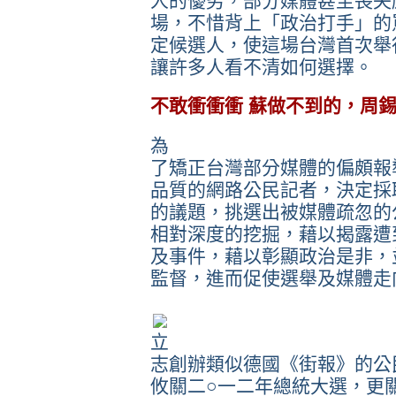
人的優劣，部分媒體甚至喪失
場，不惜背上「政治打手」的
定候選人，使這場台灣首次舉
讓許多人看不清如何選擇。
不敢衝衝衝 蘇做不到的，周
為
了矯正台灣部分媒體的偏頗報
品質的網路公民記者，決定採
的議題，挑選出被媒體疏忽的
相對深度的挖掘，藉以揭露遭
及事件，藉以彰顯政治是非，
監督，進而促使選舉及媒體走
立
志創辦類似德國《街報》的公
攸關二○一二年總統大選，更