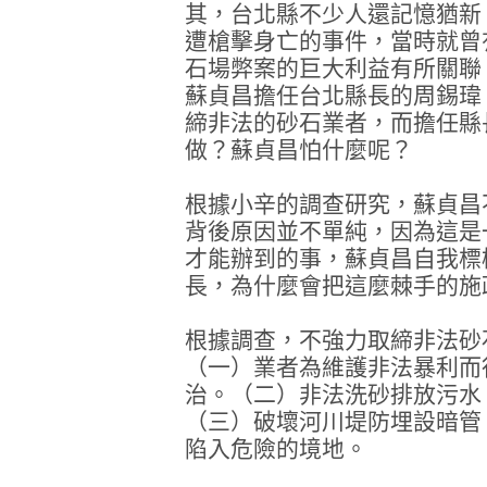
其，台北縣不少人還記憶猶新
遭槍擊身亡的事件，當時就曾
石場弊案的巨大利益有所關聯
蘇貞昌擔任台北縣長的周錫瑋
締非法的砂石業者，而擔任縣
做？蘇貞昌怕什麼呢？
根據小辛的調查研究，蘇貞昌
背後原因並不單純，因為這是
才能辦到的事，蘇貞昌自我標
長，為什麼會把這麼棘手的施
根據調查，不強力取締非法砂
（一）業者為維護非法暴利而
治。（二）非法洗砂排放污水
（三）破壞河川堤防埋設暗管
陷入危險的境地。