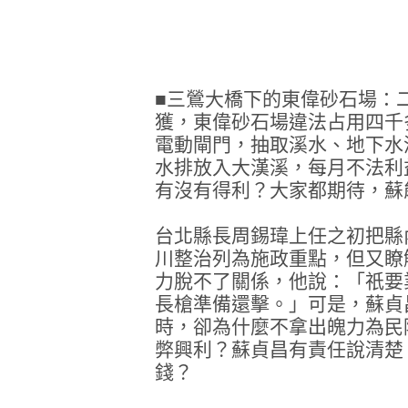
■三鶯大橋下的東偉砂石場：
獲，東偉砂石場違法占用四千
電動閘門，抽取溪水、地下水
水排放入大漢溪，每月不法利
有沒有得利？大家都期待，蘇
台北縣長周錫瑋上任之初把縣
川整治列為施政重點，但又瞭
力脫不了關係，他說：「祇要
長槍準備還擊。」可是，蘇貞
時，卻為什麼不拿出魄力為民
弊興利？蘇貞昌有責任說清楚
錢？