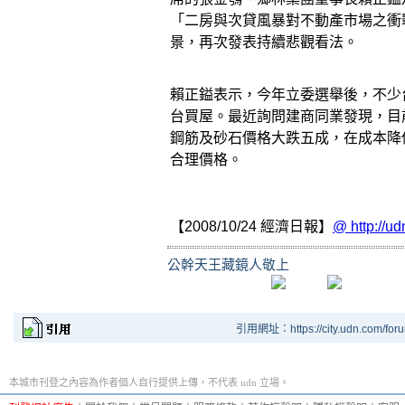
「二房與次貸風暴對不動產市場之衝
景，再次發表持續悲觀看法。
賴正鎰表示，今年立委選舉後，不少
台買屋。最近詢問建商同業發現，目
鋼筋及砂石價格大跌五成，在成本降
合理價格。
【2008/10/24 經濟日報】
@
http://u
公幹天王藏鏡人敬上
引用網址：https://city.udn.com/for
本城市刊登之內容為作者個人自行提供上傳，不代表 udn 立場。