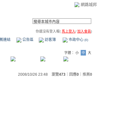
網路城邦
你還沒有登入喔(
馬上登入
/
加入會員
)
薦連結
公告區
訪客簿
市政中心
(0)
字體：
小
中
大
2008/10/26 23:48 瀏覽
473
｜回應
0
｜
推薦
0