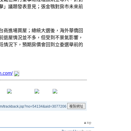
擊」議題發表意見；張金鶚對房市未來前
台商進場買屋；總統大選後，海外華僑回
前退屋情況並不多，但受到不景氣影響，
低情況下，預期房價會回到立委選舉前的
dn.com/
um/trackback.jsp?no=54134&aid=3077206
▲top