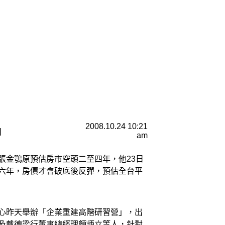
2008.10.24 10:21
】
am
張金鶚原預估房市空頭二至四年，他23日
六年，房價才會破底後反彈，預估全台平
心昨天舉辦「企業重建高階研習營」，出
及戴德梁行董事總經理顏炳立等人，針對