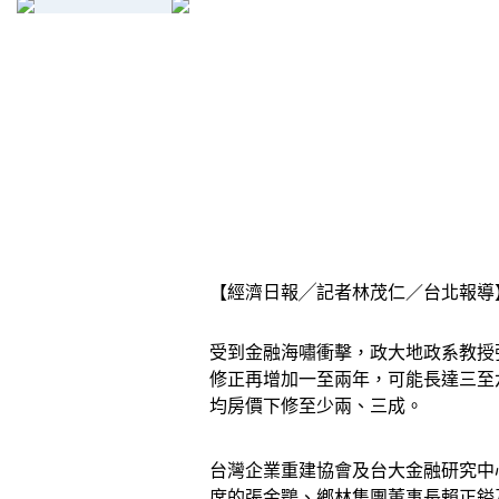
【經濟日報╱記者林茂仁／台北報導
受到金融海嘯衝擊，政大地政系教授
修正再增加一至兩年，可能長達三至
均房價下修至少兩、三成。
台灣企業重建協會及台大金融研究中
席的張金鶚、鄉林集團董事長賴正鎰