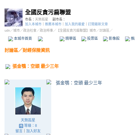
全國反貪污扁聯盟
市長：
天煞孤星
副市長：
加入本城市
｜
推薦本城市
｜
加入我的最愛
｜
訂閱最新文章
udn
／
城市
／
政治社會
／
政治時事
／
【全國反貪污扁聯盟】城市
／討論區／
本城市首頁
討論區
精華區
投票區
影像館
推
討論區
／
財經保險資訊
張金鶚：空頭 最少三年
張金鶚：空頭 最少三年
天煞孤星
等級：8
留言
｜
加入好友