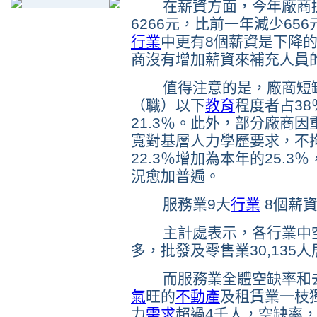
在薪資方面，今年廠商
6266元，比前一年減少65
行業
中更有8個薪資是下降
商沒有增加薪資來補充人員
值得注意的是，廠商短缺
（職）以下
教育
程度者占3
21.3％。此外，部分廠商
寬對基層人力學歷要求，不
22.3％增加為本年的25.
況愈加普遍。
服務業9大
行業
8個薪
主計處表示，各行業中空缺
多，批發及零售業30,135
而服務業全體空缺率和去
氣
旺的
不動產
及租賃業一枝
力
需求
超過4千人，空缺率