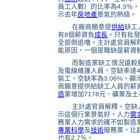
員工人數）的比率為4.3％
示去年
房地產
景氣的熱絡。
在廠商願意提
供給
缺工
有8個薪資負
成長
，只有批發
全部倒退嚕。主計處官員解
能原因，一個是職缺是薪資
而製造業缺工情況遠較服
及電線維護人員，空缺率達4
裝工，空缺率為3.06%，
商願意提供給缺工人員的薪資
造
業增加7178元、礦業及土
主計處官員解釋，空缺人
示這個行業景氣好，人力
需
務業人力需求的確不如製造
專業
科學
及
技術
服務業，比
也有2.7％。