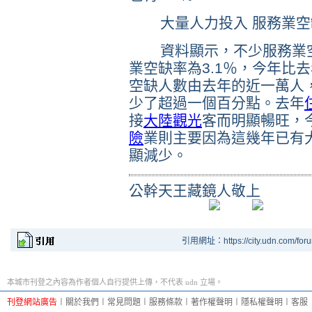
大量人力投入 服務業空
資料顯示，不少服務業空
業空缺率為3.1％，今年比
空缺人數由去年的近一萬人
少了超過一個百分點。去年
接
大陸
觀光
客而明顯暢旺，
險
業則主要因為這幾年已有
顯減少。
公幹天王藏鏡人敬上
引用網址：https://city.udn.com/for
本城市刊登之內容為作者個人自行提供上傳，不代表 udn 立場。
刊登網站廣告
︱
關於我們
︱
常見問題
︱
服務條款
︱
著作權聲明
︱
隱私權聲明
︱
客服