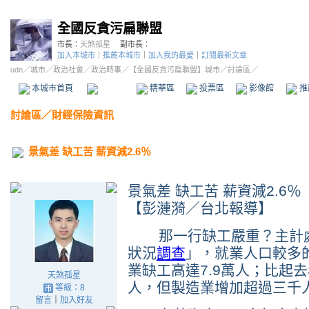
全國反貪污扁聯盟
市長：
天煞孤星
副市長：
加入本城市
｜
推薦本城市
｜
加入我的最愛
｜
訂閱最新文章
udn
／
城市
／
政治社會
／
政治時事
／
【全國反貪污扁聯盟】城市
／討論區／
本城市首頁
討論區
精華區
投票區
影像館
推
討論區
／
財經保險資訊
景氣差 缺工苦 薪資減2.6％
景氣差 缺工苦 薪資減2.6％
【彭漣漪／台北報導】
那一行缺工嚴重？主計處
狀況
調查
」，就業人口較多
業缺工高達7.9萬人；比起
天煞孤星
人，但製造業增加超過三千
等級：8
留言
｜
加入好友