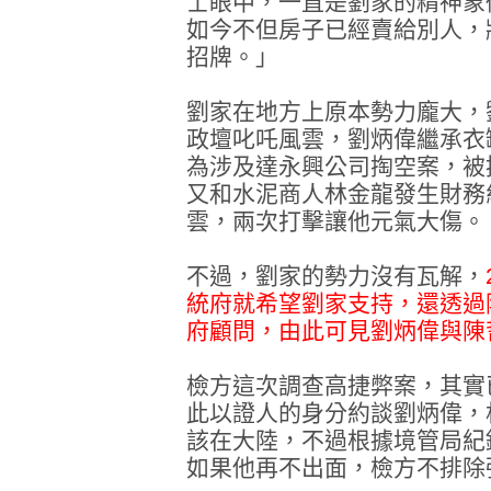
士眼中，一直是劉家的精神象
如今不但房子已經賣給別人，
招牌。」
劉家在地方上原本勢力龐大，
政壇叱吒風雲，劉炳偉繼承衣
為涉及達永興公司掏空案，被
又和水泥商人林金龍發生財務
雲，兩次打擊讓他元氣大傷。
不過，劉家的勢力沒有瓦解，
統府就希望劉家支持，還透過
府顧問，由此可見劉炳偉與陳
檢方這次調查高捷弊案，其實
此以證人的身分約談劉炳偉，
該在大陸，不過根據境管局紀
如果他再不出面，檢方不排除