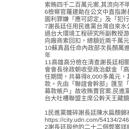
索賄四千二百萬元案,其流向不
6檢察官羅建勛在公文中直指謝
圖利罪嫌「應可認定」及「犯
7謝長廷任用民進黨台灣自來水
過台大環境工程研究所副教授
向廠商索回扣，總額近兩千萬
10蘇真昌任命內政部次長顏萬
年
11高雄高分檢在清查謝長廷相
會會長徐政朝收受政治獻金「高
任期間，共募得8,000多萬元，
款。先由「聯誼會幹部」匯至
募款帳戶」故收賄賣官案,民進
台大吐槽聯盟主席公幹天王藏
1民進黨雜碎謝長廷陳水扁顏錦
https://city.udn.com/54134/
2謝長廷與他的二十二個弊案詳