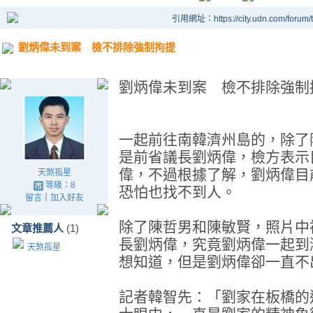
引用網址：https://city.udn.com/forum
劉炳偉未到案 檢不排除強制拘提
劉炳偉未到案 檢不排除強制
一起前往南韓濟州島的，除了
是前省議長劉炳偉，檢方表示
偉，不過根據了解，劉炳偉目
天煞孤星
等級：8
恐怕也找不到人。
留言
｜
加入好友
除了陳哲男和陳敏賢，照片中
文章推薦人
(1)
長劉炳偉，究竟劉炳偉一起到
天煞孤星
想知道，但是劉炳偉卻一直不
記者韓智先：「劉家在板橋的