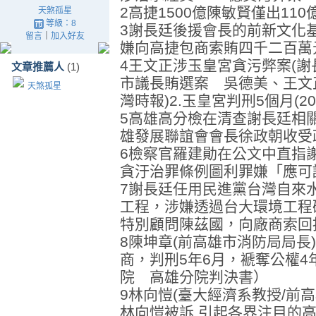
2高捷1500億陳敏賢僅出110
天煞孤星
等級：8
3謝長廷後援會長的前新文化
留言
｜
加入好友
嫌向高捷包商索賄四千二百萬
4王文正涉玉皇宮貪污弊案(謝
文章推薦人
(1)
市議長賄選案 吳德美、王文正判半
天煞孤星
灣時報)2.玉皇宮判刑5個月(200
5高雄高分檢在清查謝長廷相
雄發展聯誼會會長徐政朝收受
6檢察官羅建勛在公文中直指
貪汙治罪條例圖利罪嫌「應可
7謝長廷任用民進黨台灣自來
工程，涉嫌透過台大環境工程
特別顧問陳茲國，向廠商索回
8陳坤章(前高雄市消防局局長
商，判刑5年6月，褫奪公權4年（
院 高雄分院判決書）
9林向愷(臺大經濟系教授/前
林向愷被訴 引起各界注目的