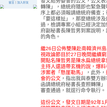
發文給勞委會的公文，公文表
留言
｜
加入好友
轉陳」，總統府隨即也緊急聲
序上都必須報請總統府備查；
「要這樣扯」，那麼總統涉及
過，檢調專案小組已經決定加
府副秘書長陳哲男到案說明，
的角色。
繼26日公佈雙陳赴南韓濟州
視政論節目於27日晚間繼續
開點名陳哲男是陳水扁總統拿
主持人還語帶玄機的說，爆料
涉案者「懸崖勒馬」
，此外，
會的公文
，指出我與泰雙方辦
函請總統府秘書長查照轉陳」
審查通過，就逕行命令執行。
這份公文，發文日期是92年1