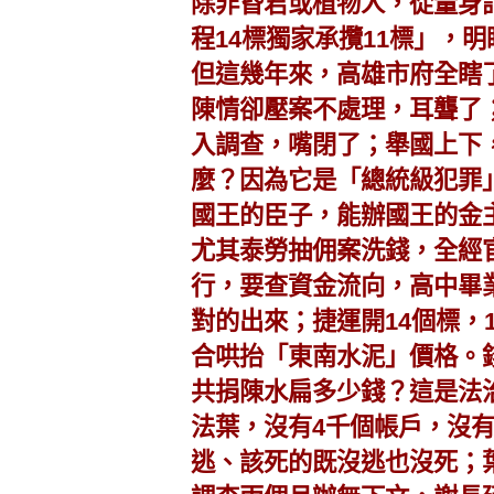
除非昏君或植物人，從量身
程14標獨家承攬11標」，
但這幾年來，高雄市府全瞎
陳情卻壓案不處理，耳聾了
入調查，嘴閉了；舉國上下
麼？因為它是「總統級犯罪
國王的臣子，能辦國王的金
尤其泰勞抽佣案洗錢，全經
行，要查資金流向，高中畢
對的出來；捷運開14個標，
合哄抬「東南水泥」價格。
共捐陳水扁多少錢？這是法
法葉，沒有4千個帳戶，沒
逃、該死的既沒逃也沒死；