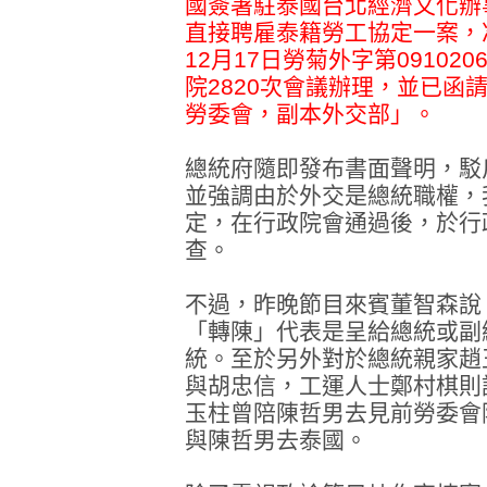
國簽署駐泰國台北經濟文化辦
直接聘雇泰籍勞工協定一案，
12月17日勞菊外字第091020
院2820次會議辦理，並已函
勞委會，副本外交部」。
總統府隨即發布書面聲明，駁
並強調由於外交是總統職權，
定，在行政院會通過後，於行
查。
不過，昨晚節目來賓董智森說
「轉陳」代表是呈給總統或副
統。至於另外對於總統親家趙
與胡忠信，工運人士鄭村棋則
玉柱曾陪陳哲男去見前勞委會
與陳哲男去泰國。