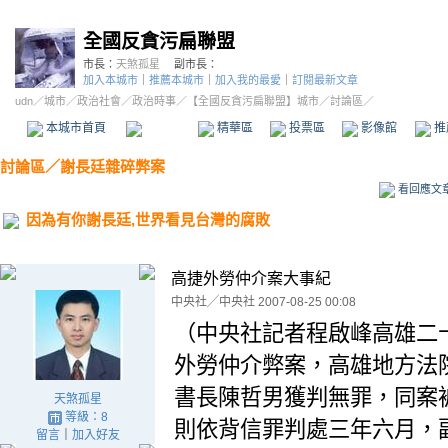
全國反貪污扁聯盟
市長：
天煞孤星
副市長：
加入本城市
｜
推薦本城市
｜
加入我的最愛
｜
訂閱最新文章
udn
／
城市
／
政治社會
／
政治時事
／
【全國反貪污扁聯盟】城市
／討論區／
本城市首頁
討論區
精華區
投票區
影像館
推
討論區
／
謝長廷雜碎弊案
看回應文
因為有你謝長廷,世界看見台灣的腐敗
高捷外勞仲介案大事紀
中央社╱中央社 2007-08-25 00:08
（中央社記者程啟峰高雄二
外勞仲介弊案，高雄地方法
書長陳哲男獲判無罪，同案
天煞孤星
等級：8
則依背信罪判處三年六月，
留言
｜
加入好友