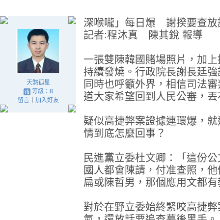
深喉嚨」每日爆 謝揆要查放
記者:程沐真 陳其銳 報導
一張雙陳韓國賭場照片，加上
持續發燒。行政院長謝長廷強
同時也呼籲外界，相信司法審
天煞孤星
等級：8
道大家希望回到人民公審，丟
留言
｜
加入好友
疑似高捷弊案證據連環爆，就
情到底怎麼回事？
民進黨立委杜文卿：「這份公
國人都會陳請，付准查照，他
扁或陳哲男，那個應用文都有
對於在野立委始終緊咬高捷弊
氣，還放話要追查幕後黑手。