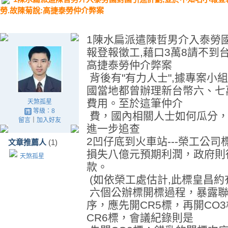
勞.故陳菊說:高捷泰勞仲介弊案
1陳水扁派遣陳哲男介入泰勞
報登報徵工,藉口3萬8請不到台
高捷泰勞仲介弊案
背後有"有力人士",據專案小
國當地都曾辦理新台幣六、七
費用。至於這筆仲介
天煞孤星
等級：8
費，國內相關人士如何瓜分，
留言
｜
加入好友
進一步追查
2凹仔底到火車站---榮工公
文章推薦人
(1)
損失八億元預期利潤，政府則
天煞孤星
款。
(如依榮工處估計,此標皇昌約有
六個公辦標開標過程，暴露聯
序，應先開CR5標，再開CO
CR6標，會議紀錄則是