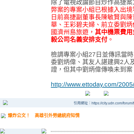
除了電視政論節目炒作高捷案
弊案的專案小組已根據入出境等
日前高捷副董事長陳敏賢與陳
華、王彩碧夫婦、前立委劉炳
國濟州島旅遊，
其中機票費用
毅公司名義安排支付
。
檢調專案小組27日並傳訊當
委劉炳偉、其友人諶建興2人
證，但其中劉炳偉傳喚未到案
http://www.ettoday.com/200
引用網址：https://city.udn.com/forum
爆炸公文！ 高雄引外勞總統府知情