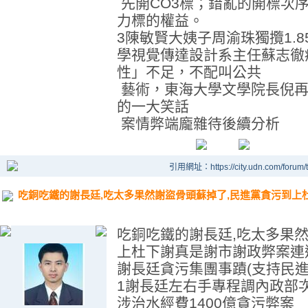
先開CO3標；錯亂的開標次序
力標的權益。
3陳敏賢大姨子周渝珠獨攬1.
學視覺傳達設計系主任蘇志徹
性」不足，不配叫公共
藝術，東海大學文學院長倪再
的一大笑話
案情弊端龐雜待後續分析
引用網址：https://city.udn.com/forum
吃銅吃鐵的謝長廷,吃太多果然謝盜骨頭蘇掉了,民進黨貪污到上
吃銅吃鐵的謝長廷,吃太多果
上杜下謝真是謝市謝政弊案連
謝長廷貪污集團事蹟(支持民進
1謝長廷左右手專程調內政部
涉治水經費1400億貪污弊案