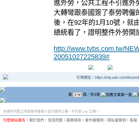
進外勞，公共工程不引進外勞
大轉彎跟泰國簽了泰勞聘僱
後，在92年的1月10號，
總統看了，證明整件外勞開
http://www.tvbs.com.tw/N
20051027225839#
引用網址：https://city.udn.com/forum
第
頁／共3頁
本城市刊登之內容為作者個人自行提供上傳，不代表 udn 立場。
刊登網站廣告
︱
關於我們
︱
常見問題
︱
服務條款
︱
著作權聲明
︱
隱私權聲明
︱
客服