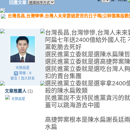
第
頁／共3頁
回應文章
台灣長昌,台灣慘慘,台灣人未來要過更苦的日子嗎(公幹匯集版歡
台灣長昌,台灣慘慘,台灣人未來
阿扁七年送2400億給外國人花
黨乾脆去死好
選民進黨立委就是選陳水扁陳哲
選民進黨立委就是選高捷弊案
選民進黨立委就是選吃台灣人夠
天煞孤星
等級：8
扣的賣台集團
留言
｜
加入好友
選民進黨立委就是選寧拿240
殺的陳水扁敗類
文章推薦人
(1)
民進黨說不支持民進黨貪污的就
天煞孤星
蓋可以跳海游去中國
高捷弊案根本是陳水扁謝長廷兩
水扁