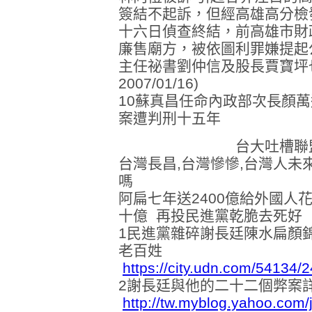
簽結不起訴，但經高雄高分檢
十六日偵查終結，前高雄市財
廉售廟方，被依圖利罪嫌提起
主任祕書劉仲信及股長賈寶坪
2007/01/16)
10蘇真昌任命內政部次長顏
案遭判刑十五年
台大吐槽聯盟主
台灣長昌,台灣慘慘,台灣人未
嗎
阿扁七年送2400億給外國人
十億 再投民進黨乾脆去死好
1民進黨雜碎謝長廷陳水扁顏
老百姓
https://city.udn.com/5413
2謝長廷與他的二十二個弊案詳
http://tw.myblog.yahoo.c