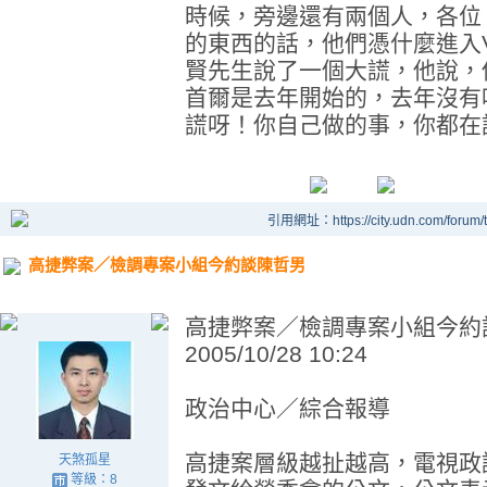
時候，旁邊還有兩個人，各位
的東西的話，他們憑什麼進入
賢先生說了一個大謊，他說，
首爾是去年開始的，去年沒有
謊呀！你自己做的事，你都在
引用網址：https://city.udn.com/forum
高捷弊案／檢調專案小組今約談陳哲男
高捷弊案／檢調專案小組今約
2005/10/28 10:24
政治中心／綜合報導
高捷案層級越扯越高，電視政
天煞孤星
等級：8