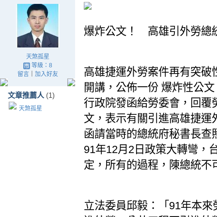
爆炸公文！ 高雄引外勞總
天煞孤星
等級：8
高雄捷運外勞案件再有突破性進
留言
｜
加入好友
開講，公佈一份 爆炸性公文，
文章推薦人
(1)
行政院發函給勞委會，回覆勞
天煞孤星
文，表示有關引進高雄捷運
函請當時的總統府秘書長查
91年12月2日政策大轉彎
定，所有的過程，陳總統不
立法委員邱毅：「91年本