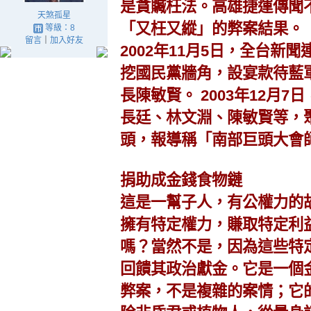
是貪贓枉法。高雄捷運傳聞
天煞孤星
「又枉又縱」的弊案結果。
等級：8
留言
｜
加入好友
2002年11月5日，全台新
挖國民黨牆角，設宴款待藍
長陳敏賢。 2003年12月
長廷、林文淵、陳敏賢等，
頭，報導稱「南部巨頭大會
捐助成金錢食物鏈
這是一幫子人，有公權力的
擁有特定權力，賺取特定利
嗎？當然不是，因為這些特
回饋其政治獻金。它是一個
弊案，不是複雜的案情；它