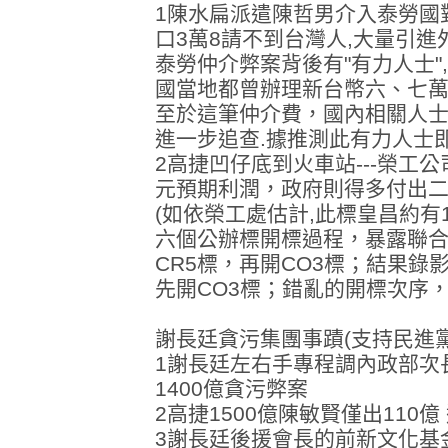
1陳水扁派遣陳哲男介入泰勞國
口3萬8請不到台灣人,大量引進
泰勞仲介弊案背後有"有力人士
國當地都曾辦理新台幣六、七
至於這筆仲介費，國內相關人
進一步追查.據推測此有力人士即
2高捷凹仔底到火車站---榮工
元預期利潤，政府則得多付出
(如依榮工處估計,此標皇昌約有
六個公辦標開標過程，暴露聯
CR5標，再開CO3標；結果錄
先開CO3標；錯亂的開標次序
謝長廷貪污集團事蹟(支持民進
1謝長廷左右手專程調內政部次
1400億貪污弊案
2高捷1500億陳敏賢僅出110億
3謝長廷後援會長的前新文化基