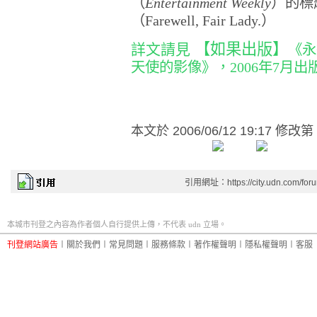
（
Entertainment Weekly
）的標
（
Farewell, Fair Lady.
）
【如果出版】
詳文請見
《永
天使的影像》，2006年7月出
本文於
2006/06/12 19:17 修改第
引用網址：https://city.udn.com/for
本城市刊登之內容為作者個人自行提供上傳，不代表 udn 立場。
刊登網站廣告
︱
關於我們
︱
常見問題
︱
服務條款
︱
著作權聲明
︱
隱私權聲明
︱
客服