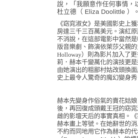
說，「我願意作任何事情，
杜立德（ Eliza Doolittle 
《窈窕淑女》是美國影史上獲
房達三千三百萬美元。演紅原
不消說，在這部電影中當然是
版音樂劇、飾演依萊莎父親的
Holloway
）則為影片加入了更
莉．赫本千變萬化的演技更是
由她演出的粗鄙村姑改頭換面
史上最令人驚奇的魔幻變身秀
赫本先變身作俗氣的賣花姑娘
後，再回復成頭戴王冠的窈窕
雌的影壇天后的事實真相。《
赫本畫上等號。在她辭世的消
不約而同地用它作為赫本的代