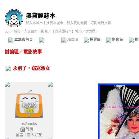
奧黛麗赫本
加入本城市
｜
推薦本城市
｜
加入我的最愛
｜
訂閱最新文章
udn
／
城市
／
人文藝術
／
影像
／
【奧黛麗赫本】城市
／討論區／
本城市首頁
討論區
精華區
投票區
影像館
推
討論區
／
電影故事
永別了，窈窕淑女
asifbooks
等級：
留言
｜
加入好友