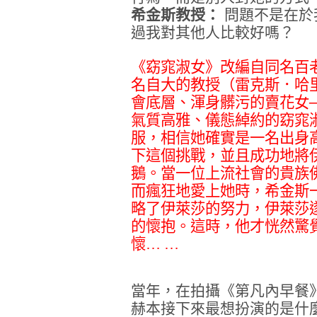
希金斯教授：
問題不是在於
過我對其他人比較好嗎？
《窈窕淑女》改編自同名百
名自大的教授（雷克斯．哈
會底層、渾身髒污的賣花女
氣質高雅、儀態綽約的窈窕
服，相信她確實是一名出身
下這個挑戰，並且成功地將
鵝。當一位上流社會的貴族
而瘋狂地愛上她時，希金斯
略了伊萊莎的努力，伊萊莎
的懷抱。這時，他才恍然驚
懷… …
當年，在拍攝《第凡內早餐
赫本接下來最想扮演的是什