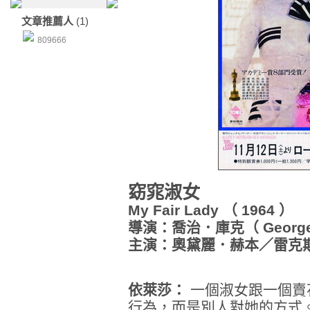
文章推薦人
(1)
809666
窈窕淑女
My Fair Lady （ 1964 ）
導演：喬治．庫克（ George 
主演：奧黛麗．赫本／雷克斯．哈
依萊莎：
一個淑女跟一個賣
行為，而是別人對她的方式