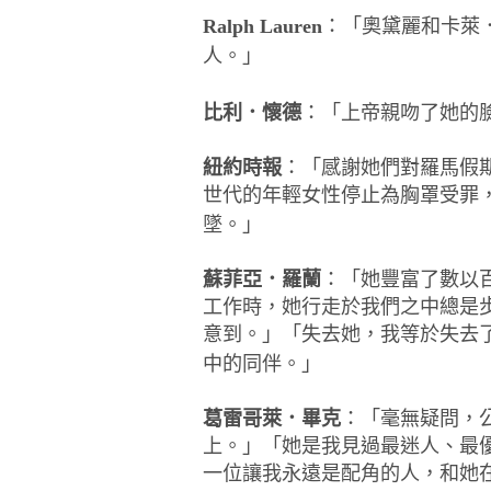
Ralph Lauren
：「奧黛麗和卡萊
人。」
比利．懷德
：「上帝親吻了她的
紐約時報
：「感謝她們對羅馬假
世代的年輕女性停止為胸罩受罪
墜。」
蘇菲亞．羅蘭
：「她豐富了數以
工作時，她行走於我們之中總是
意到。」「失去她，我等於失去
中的同伴。」
葛雷哥萊．畢克
：「毫無疑問，
上。」「她是我見過最迷人、最
一位讓我永遠是配角的人，和她