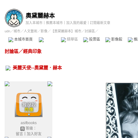
奧黛麗赫本
加入本城市
｜
推薦本城市
｜
加入我的最愛
｜
訂閱最新文章
udn
／
城市
／
人文藝術
／
影像
／
【奧黛麗赫本】城市
／討論區／
本城市首頁
討論區
精華區
投票區
影像館
推
討論區
／
經典印象
美麗天使--奧黛麗．赫本
asifbooks
等級：
留言
｜
加入好友