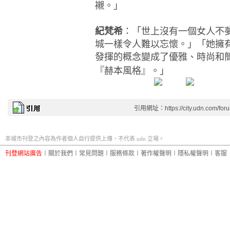
襯。」
紀梵希
：「世上沒有一個女人不
城一樣令人難以忘懷。」「她擁
發揮的概念變成了優雅、時尚和
『赫本風格』。」
引用網址：https://city.udn.com/for
本城市刊登之內容為作者個人自行提供上傳，不代表 udn 立場。
刊登網站廣告
︱
關於我們
︱
常見問題
︱
服務條款
︱
著作權聲明
︱
隱私權聲明
︱
客服