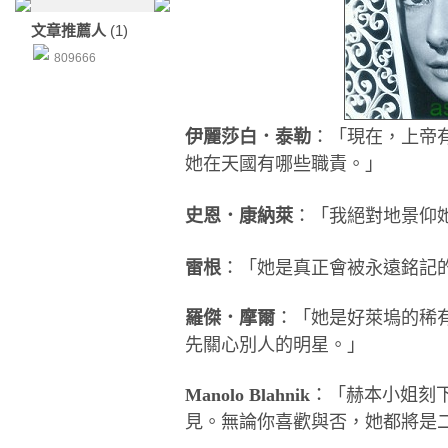
文章推薦人
(1)
809666
伊麗莎白．泰勒
：「現在，上帝
她在天國有哪些職責。」
史恩．康納萊
：「我絕對地景仰
雷根
：「她是真正會被永遠銘記
羅傑．摩爾
：「她是好萊塢的稀
先關心別人的明星。」
Manolo Blahnik
：「赫本小姐刻
見。無論你喜歡與否，她都將是