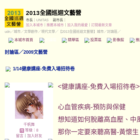
2013全國巡迴文藝營
市長：
UNITAS
副市長：
加入本城市
｜
推薦本城市
｜
加入我的最愛
｜
訂閱最新文章
udn
／
城市
／
文學創作
／
現代文學
／
【2013全國巡迴文藝營】城市
／討論區／
本城市首頁
討論區
精華區
投票區
影像館
推
討論區
／
2009文藝營
1/14健康講座-免費入場招待卷
<健康講座-免費入場招待卷>
心血管疾病-預防與保健
想知道如何脫離高血壓、中
千帆舞
等級：8
那你一定要來聽高醫-黃懷生
留言
｜
加入好友