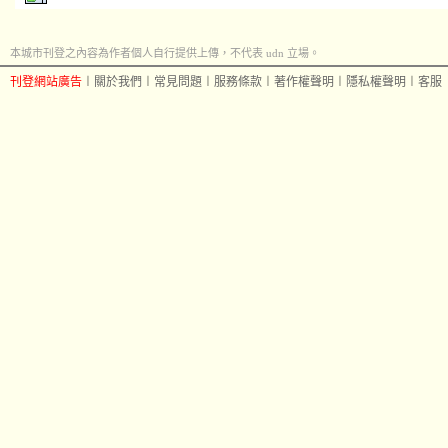
本城市刊登之內容為作者個人自行提供上傳，不代表 udn 立場。
刊登網站廣告
︱
關於我們
︱
常見問題
︱
服務條款
︱
著作權聲明
︱
隱私權聲明
︱
客服