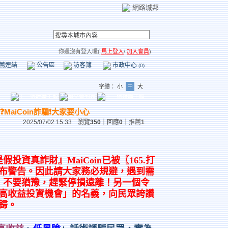
網路城邦
你還沒有登入喔(
馬上登入
/
加入會員
)
薦連結
公告區
訪客簿
市政中心
(0)
字體：
小
中
大
嗎❓MaiCoin詐騙❗大家要小心
2025/07/02 15:33 瀏覽
350
｜回應
0
｜
推薦
1
in是假投資真詐財』MaiCoin已被〖165.打
布警告。因此請大家務必規避，遇到需
騙，不要猶豫，趕緊停損遠離！另一個令
高收益投資機會」的名義，向民眾誇讚
歸。