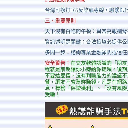
台灣可撥打165反詐騙專線，聯繫銀
三、重要原則
天下沒有白吃的午餐：異常高報酬背
資訊透明是關鍵：合法投資必提供公
多問一步：諮詢專業金融顧問或信任
安全警告：
在交友軟體認識的「朋友」
程就是前期讓你小賺給你提領。後期
不要這麼傻，沒有判斷能力的建議不
餐，網友不會幫妳賺錢，凡是在網路
息，標榜「保證獲利」、「沒有風險
受騙！