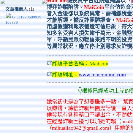
MaiCoin
假投資平台近期遭揭露以「
博弈詐騙陷阱。
MaiCoin
平台仿造合
文章推薦人
(1)
者入金後卻以系統異常、需補繳稅金
G_111970689939
才能解鎖。據反詐團體調查，
MaiCo
109779
用虛假獲利報表營造可信形象，待大
知多名受害人損失逾千萬元。金融監
單，呼籲民眾勿輕信來路不明的投資
等異常狀況，應立停止別尋求反詐機
💥
詐騙平台名稱：
MaiCoin
💥
詐騙網址
：
www.maicoinmc.com
👇根據已經成功上岸的受害者
她當初也是為了想要賺多一點， 幫
以賺錢，聽信詐騙集團鬼話後一直入
候發現有各種藉口不讓出金，不然就
在經歷詐騙困擾可以加她的賴（hua3
（mihualiao942@gmail.c