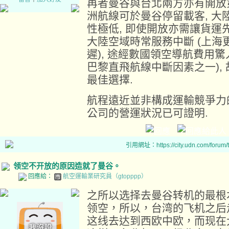
再者曼谷與台北兩方亦有開放
洲航線可於曼谷停留載客, 
性極低, 即使開放亦需讓貨運先
大陸空域時常服務中斷 (上
遲), 途經數國領空導航費用
巴黎直飛航線中斷因素之一),
最佳選擇.
航程遠近並非構成運輸競爭力
公司的營運狀況已可證明.
引用網址：https://city.udn.com/forum
领空不开放的原因造就了曼谷。
回應給：
航空運輸業研究員（gtopppp）
之所以选择去曼谷转机的最根
领空，所以，台湾的飞机之后
这线去达到西欧中欧，而现在