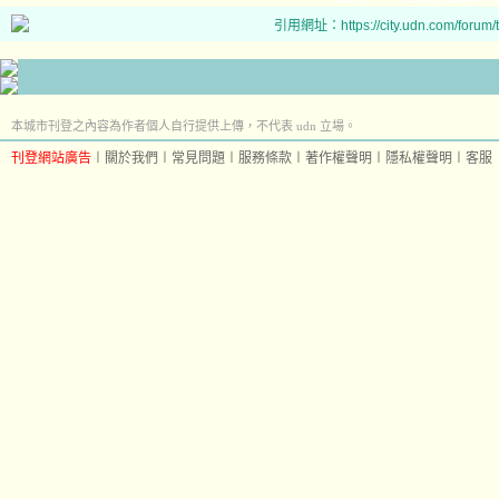
引用網址：https://city.udn.com/forum
本城市刊登之內容為作者個人自行提供上傳，不代表 udn 立場。
刊登網站廣告
︱
關於我們
︱
常見問題
︱
服務條款
︱
著作權聲明
︱
隱私權聲明
︱
客服