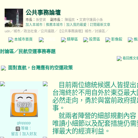
公共事務論壇
市長：
孫塋寊
副市長：
陳福民
、
文資守護員小孫
加入本城市
｜
推薦本城市
｜
加入我的最愛
｜
訂閱最新文章
udn
／
城市
／
政治社會
／
公共議題
／
【公共事務論壇】城市
／討論區／
本城市首頁
討論區
精華區
投票區
影像館
推
討論區
／
民航空運事務專題
看回應文
面對直航，台灣應有的空運政策
目前兩位總統候選人皆提出
台灣終於不用自外於東亞最大
必然走向，勇於與當前政府提
事。
就兩者陣營的細部規劃內容
唯讀小細節以及配套措施仍需
gtopppp
等級：
揮最大的經濟利益。
留言
｜
加入好友