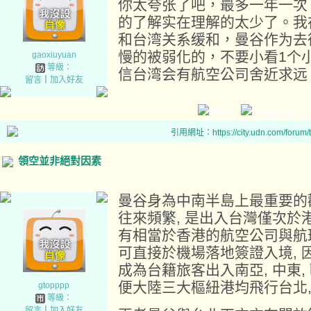
你太夸张了吧，最多一年一次
的了解实在理解的太少了。我
和台湾关系缓和，曼谷作为去
慢的被弱化的，不要小看1个
gaoxiuyuan
等級：
信台湾会有航空公司舍近求远
留言
｜
加入好友
引用網址：https://city.udn.com/forum
領空並非絕對因素
曼谷身為中南半島上最重要的
往來頻繁, 是出入台灣僅次於
有相當於香港的航空公司與航班
可直接於機場落地簽證入境, 
成為台籍旅客出入南亞, 中東,
便大陸三大樞紐港均飛行台北,
gtopppp
等級：
留言
｜
加入好友