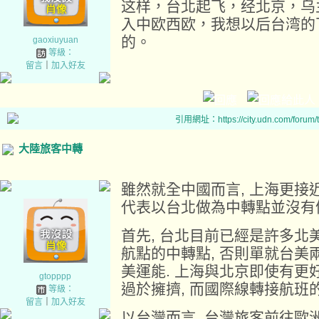
这样，台北起飞，经北京，乌
入中欧西欧，我想以后台湾的
的。
gaoxiuyuan
等級：
留言
｜
加入好友
引用網址：https://city.udn.com/forum
大陸旅客中轉
雖然就全中國而言, 上海更接
代表以台北做為中轉點並沒有
首先, 台北目前已經是許多
航點的中轉點, 否則單就台
美運能. 上海與北京即使有更
gtopppp
過於擁擠, 而國際線轉接航班
等級：
留言
｜
加入好友
以台灣而言, 台灣旅客前往歐洲