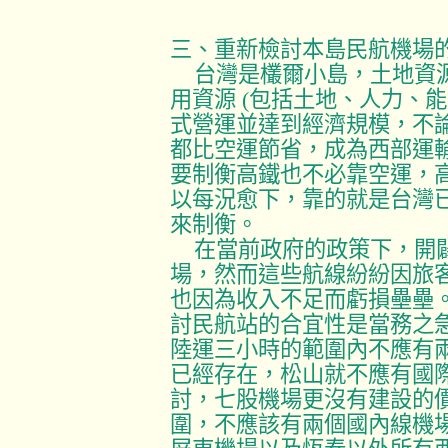
三、重新檢討本島民航機場
台灣是欉爾小島，土地資
用資源
(
包括土地、人力、能
式營運並達到經濟規模，不
都比空運節省，成為西部運
要制衡高鐵也不必靠空運，
以每況愈下，靠的就是台灣
來制衡。
在當前政府的政策下，開
場，然而這些航線紛紛因旅
也因為收入不足而虧損壘壘
討民航站的合宜性是當務之
陸運三小時的範圍內不應有
已經存在，松山就不應有國
討，七股機場更沒有建設的
圍，不應該有兩個國內線機