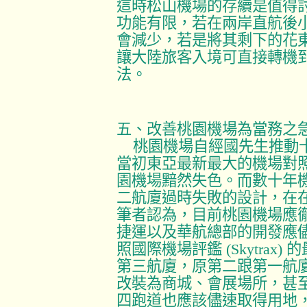
這時松山機場的存續是值得
功能有限，若在兩岸直航後
會減少，若是將其剩下的花
讓大陸旅客入境可直接轉機
法。
五、改善桃園機場為當務之
桃園機場自經國先生推動
當初東亞最新最大的機場對
園機場黯然失色。而數十年
二航廈過時失敗的設計，在
筆者認為，目前桃園機場應
捷運以及華航總部的開發應
照國際機場評鑑
(Skytrax)
的
第三航廈，原第二跟第一航
改裝為商城、會展場所，甚
四跑道也應該儘速取得用地