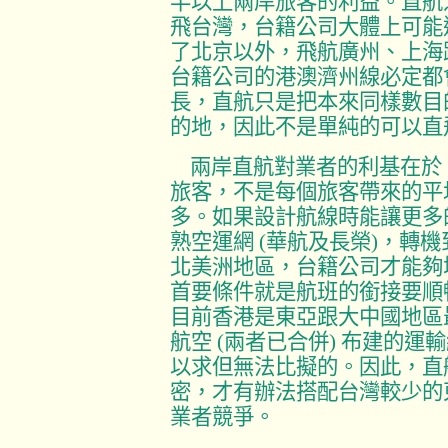
半以上兩岸旅客的利益。直航
飛台灣，台籍公司大體上可能
了北京以外，飛航廣州、上海
台籍公司的港澳濟州線必定都
長，直航只是把本來同樣數目
的地，因此不是單純的可以直
兩岸直航對業者的利基在於
旅客，不是每個旅客帶來的平
多。如果設計航線時能讓更多
熟空運網
(
華航及長榮
)
，轉機
北美洲地區，台籍公司才能夠
首要條件就是航班的銜接要順
目前香港是東亞跟大中國地區
航空
(
兩者已合併
)
布建的運輸
以求但無法比擬的。因此，直
密，才有辦法搭配台灣較少的
業者競爭。