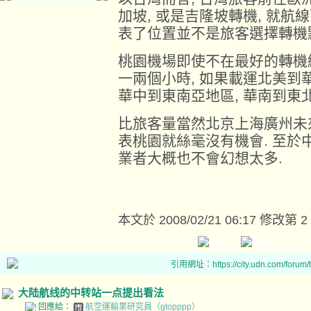
加坡, 或是吉隆坡轉機, 就航
表了位置並不是旅客選擇轉機
桃園機場即使不在最好的轉機
一兩個小時, 如果載運北美到
華中到東南亞地區, 華南到東北
比旅客量當然北京上海廣州未
表桃園就絲毫沒有機會. 至於
業者大概也不會幻想太多.
本文於
2008/02/21 06:17 修改第 2
引用網址：https://city.udn.com/forum
大陆航线的中转站一点提出看法
回應給：
航空運輸業研究員（gtopppp）