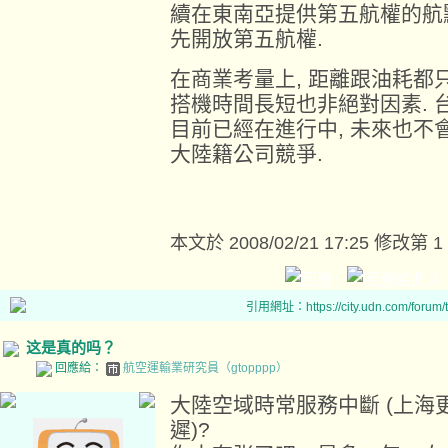
續在東南亞提供第五航權的航
先開放第五航權.
在商業考量上, 距離跟油耗都只
搭機時間長短也非絕對因素. 
目前已經在進行中, 未來也不
大陸籍公司競爭.
本文於
2008/02/21 17:25 修改第 1
引用網址：https://city.udn.com/forum
这是真的吗？
回應給：
航空運輸業研究員（gtopppp）
大陸空域時常服務中斷 (上
遲)?