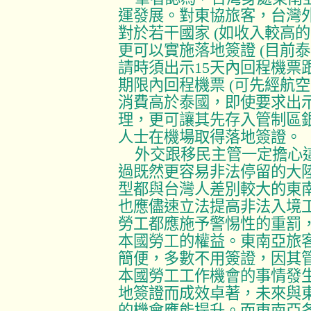
運發展。對東協旅客，台灣
對於若干國家
(
如收入較高的
更可以實施落地簽證
(
目前泰
請時須出示
15
天內回程機票
期限內回程機票
(
可先經航空
消費高於泰國，即使要求出
理，更可讓其先存入管制區
人士在機場取得落地簽證。
外交跟移民主管一定擔心
過既然更容易非法停留的大
型都與台灣人差別較大的東
也應儘速立法提高非法入境
勞工都應施予警惕性的重罰
本國勞工的權益。東南亞旅
簡便，多數不用簽證，因其
本國勞工工作機會的事情發
地簽證而成效卓著，未來與
的機會應能提升。而東南亞