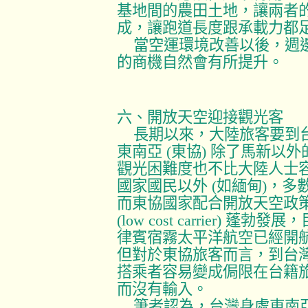
基地間的農田土地，讓兩者
成，讓跑道長度跟承載力都
當空運環境改善以後，週
的商機自然會有所提升。
六、開放天空迎接觀光客
長期以來，大陸旅客要到
東南亞
(
東協
)
除了馬新以外
觀光困難度也不比大陸人士
國家國民以外
(
如緬甸
)
，多
而東協國家配合開放天空政
(low cost carrier)
蓬勃發展，
律賓宿霧太平洋航空已經開
但對於東協旅客而言，到台
搭乘者容易變成侷限在台籍
而沒有輸入。
筆者認為，台灣身處東南