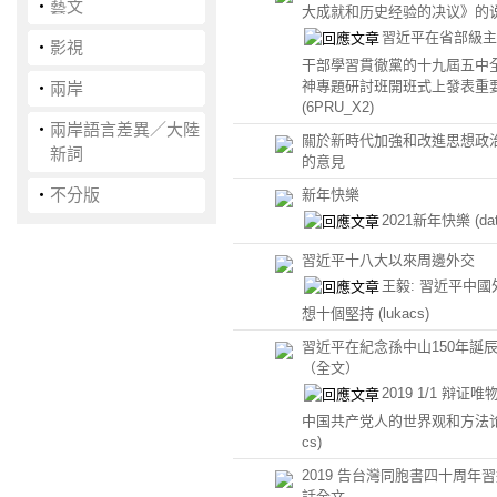
‧
藝文
大成就和历史经验的决议》的
習近平在省部級主
‧
影視
干部學習貫徹黨的十九屆五中
神專題研討班開班式上發表重
‧
兩岸
(6PRU_X2)
‧
兩岸語言差異／大陸
關於新時代加強和改進思想政
新詞
的意見
‧
不分版
新年快樂
2021新年快樂
(da
習近平十八大以來周邊外交
王毅: 習近平中國
想十個堅持
(lukacs)
習近平在紀念孫中山150年誕
（全文）
2019 1/1 辩证
中国共产党人的世界观和方法
cs)
2019 告台灣同胞書四十周年
話全文