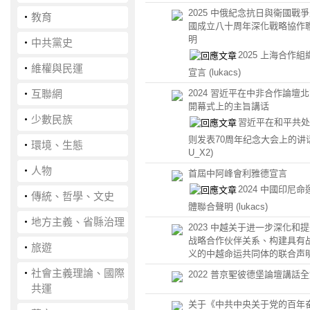
2025 中俄紀念抗日與衛國戰
‧
教育
國成立八十周年深化戰略協作
明
‧
中共黨史
2025 上海合作
‧
維權與民運
宣言
(lukacs)
‧
互聯網
2024 習近平在中非合作論壇
開幕式上的主旨講话
‧
少數民族
習近平在和平共处
则发表70周年纪念大会上的讲
‧
環境、生態
U_X2)
‧
人物
首屆中阿峰會利雅德宣言
2024 中國印尼
‧
傳統、哲學、文史
體聯合聲明
(lukacs)
‧
地方主義、省縣治理
2023 中越关于进一步深化和
战略合作伙伴关系、构建具有
‧
旅遊
义的中越命运共同体的联合声
‧
社會主義理論、國際
2022 普京聖彼德堡論壇講話
共運
关于《中共中央关于党的百年