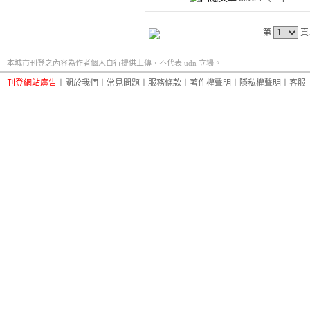
第
頁
本城市刊登之內容為作者個人自行提供上傳，不代表 udn 立場。
刊登網站廣告
︱
關於我們
︱
常見問題
︱
服務條款
︱
著作權聲明
︱
隱私權聲明
︱
客服