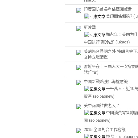
印度國防首長重估亞洲威脅
美印關係倒退?
(l
新冷戰
郑永年：美国为什
中国进行“新冷战”
(lukacs)
美朝聯合聲明之外 特朗普金正
交換立場清單
習近平在十三屆人大一次會閉
話(全文)
中國新戰略強化海權意識
一千萬人、近10
資產
(solpaonew)
美中兩國誰做老大？
中國消費零售總額
國
(solpaonew)
2015 全國對台工作會議
饶戈平
(solpaone