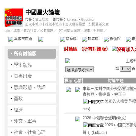
中國星火論壇
市長：
古士塔夫
副市長：
lukacs
、
Guoding
加入本城市
｜
推薦本城市
｜
加入我的最愛
｜
訂閱最新文章
udn
／
城市
／
政治社會
／
公共議題
／
【中國星火論壇】城市
／討論區／
本城市首頁
討論區
精華區
投票區
影像館
推
討論區
（
所有討論版
）
‧
所有討論版
主題
5
‧
學術動態
第
頁
‧
圖書出版
標示
心情
討論主題
‧
意識形態、話語
本年三項對中國外交影響深遠
賓拉登、格達費、金正日
‧
黨政
美國的人權雙重
acs)
‧
經濟
2026 中俄聯合聲明(全文)
‧
外交、軍事
2026 中國巴基
‧
社會、社會心理
聲明
(Lukacs)