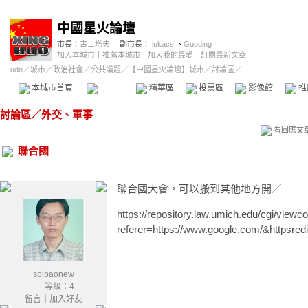
中國星火論壇
市長：
古士塔夫
副市長：
lukacs
、
Guoding
加入本城市
｜
推薦本城市
｜
加入我的最愛
｜
訂閱最新文章
udn
／
城市
／
政治社會
／
公共議題
／
【中國星火論壇】城市
／討論區／
本城市首頁
討論區
精華區
投票區
影像館
推
討論區
／
外交、軍事
看回應文
聯合國
聯合國大會，可以搬到其他地方開／
https://repository.law.umich.edu/cgi/viewco
referer=https://www.google.com/&httpsred
solpaonew
等級：4
留言
｜
加入好友