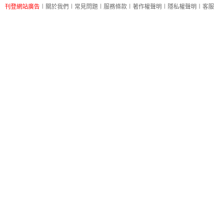
刊登網站廣告
︱
關於我們
︱
常見問題
︱
服務條款
︱
著作權聲明
︱
隱私權聲明
︱
客服