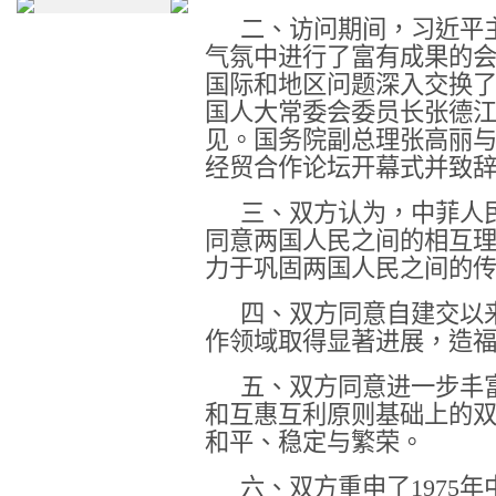
二、访问期间，习近平
气氛中进行了富有成果的
国际和地区问题深入交换
国人大常委会委员长张德
见。国务院副总理张高丽
经贸合作论坛开幕式并致
三、双方认为，中菲人
同意两国人民之间的相互
力于巩固两国人民之间的
四、双方同意自建交以
作领域取得显著进展，造
五、双方同意进一步丰
和互惠互利原则基础上的
和平、稳定与繁荣。
六、双方重申了1975