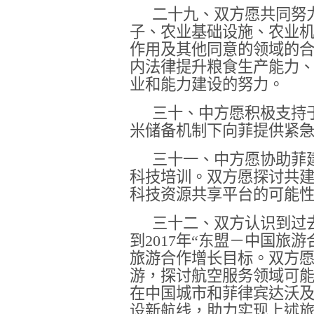
二十九、双方愿共同努
子、农业基础设施、农业
作用及其他同意的领域的
内法律提升粮食生产能力
业和能力建设的努力。
三十、中方愿积极支持
米储备机制下向菲提供紧
三十一、中方愿协助菲
科技培训。双方愿探讨共
科技资源共享平台的可能
三十二、双方认识到过
到2017年“东盟－中国旅
旅游合作增长目标。双方
游，探讨航空服务领域可
在中国城市和菲律宾达沃
设新航线，助力实现上述