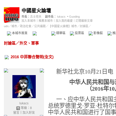
中國星火論壇
市長：
古士塔夫
副市長：
lukacs
、
Guoding
加入本城市
｜
推薦本城市
｜
加入我的最愛
｜
訂閱最新文章
udn
／
城市
／
政治社會
／
公共議題
／
【中國星火論壇】城市
／討論區／
本城市首頁
討論區
精華區
投票區
影像館
推
討論區
／
外交、軍事
2016 中菲聯合聲明(全文)
新华社北京10月21日电
中华人民共和国与
（2016年
一、应中华人民共和国
lukacs
总统罗德里戈·罗亚·杜特尔特于
等級：8
中华人民共和国进行了国
留言
｜
加入好友