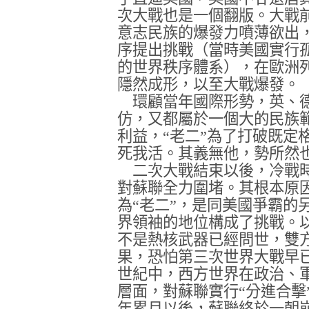
次大戰也是一個翻版。大戰
意志民族的爆發力噴薄欲出
序提出挑戰（當時美國實行
的世界秩序體系），在歐洲
隱然成形，以至大戰爆發。
環顧當年國際形勢，英、德
仿，又都屬於一個大的民族範
利益，“老二”為了打破既定
死我活。其義無他，勢所然
二次大戰結束以後，冷戰時
對蘇聯全力圍堵。其根本原
為“老二”，是同美國爭霸的
界領袖的地位構成了挑戰。
不是熱核武器已經問世，雙
果，恐怕第三次世界大戰早
世紀中，西方世界在政治、
層面，對蘇聯實行“分進合擊
年累月以後，蘇聯終於一朝