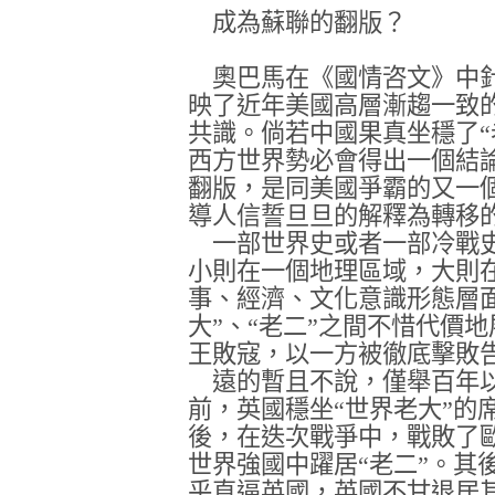
成為蘇聯的翻版？
奧巴馬在《國情咨文》中針
映了近年美國高層漸趨一致
共識。倘若中國果真坐穩了“
西方世界勢必會得出一個結
翻版，是同美國爭霸的又一
導人信誓旦旦的解釋為轉移
一部世界史或者一部冷戰史
小則在一個地理區域，大則
事、經濟、文化意識形態層
大”、“老二”之間不惜代價
王敗寇，以一方被徹底擊敗
遠的暫且不說，僅舉百年以
前，英國穩坐“世界老大”的
後，在迭次戰爭中，戰敗了
世界強國中躍居“老二”。其
乎直逼英國，英國不甘退居