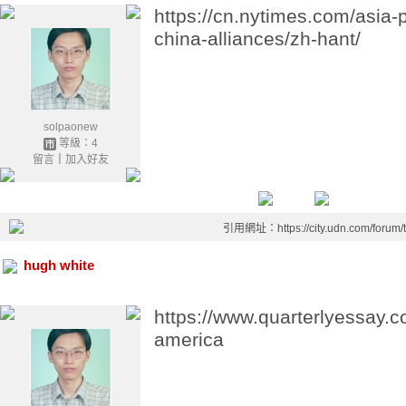
https://cn.nytimes.com/asia-
china-alliances/zh-hant/
solpaonew
等級：4
留言
｜
加入好友
引用網址：https://city.udn.com/forum
hugh white
https://www.quarterlyessay.
america