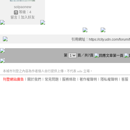
solpaonew
等級：4
留言
｜
加入好友
引用網址：https://city.udn.com/forum
第
頁／共7頁
本城市刊登之內容為作者個人自行提供上傳，不代表 udn 立場。
刊登網站廣告
︱
關於我們
︱
常見問題
︱
服務條款
︱
著作權聲明
︱
隱私權聲明
︱
客服