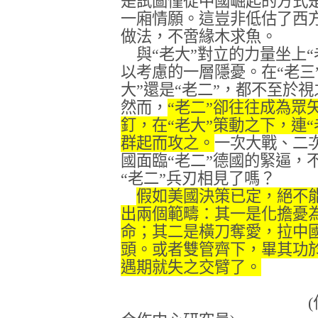
是試圖僅從中國崛起的方式
一廂情願。這豈非低估了西
做法，不啻緣木求魚。
與“老大”對立的力量坐上“
以考慮的一層隱憂。在“老三”
大”還是“老二”，都不至於
然而，
“老二”卻往往成為眾
釘，在“老大”策動之下，連“
群起而攻之。
一次大戰、二次
國面臨“老二”德國的緊逼，不
“老二”兵刃相見了嗎？
假如美國決策已定，絕不
出兩個範疇：其一是化擔憂
命；其二是橫刀奪愛，拉中
頭。或者雙管齊下，畢其功
遇期就失之交臂了。
(