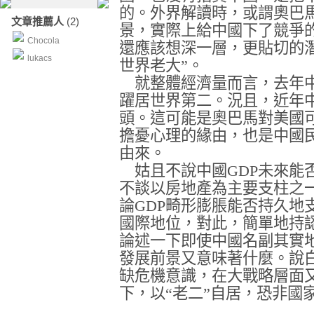
的。外界解讀時，或謂奧巴
文章推薦人
(2)
景，實際上給中國下了競爭
Chocola
還應該想深一層，更貼切的
lukacs
世界老大”。
就整體經濟量而言，去年
躍居世界第二。況且，近年
頭。這可能是奧巴馬對美國
擔憂心理的緣由，也是中國
由來。
姑且不說中國
GDP
未來能
不談以房地產為主要支柱之
論
GDP
畸形膨脹能否持久地
國際地位，對此，簡單地持
論述一下即使中國名副其實地
發展前景又意味著什麼。說
缺危機意識，在大戰略層面
下，以“老二”自居，恐非國