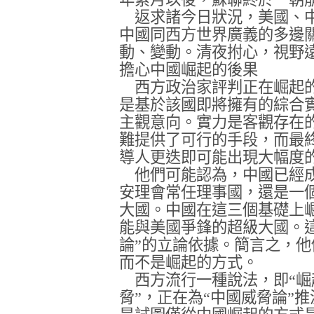
返求諸今日狀況，美國、中
中國同西方世界廣義的多邊
動、變動。清夜拊心，視野
擔心中國崛起的後果
西方政治家評判正在崛起的
是基於該國即將擁有的綜合
主觀意向。實力是客觀存在
難提供了可行的手段，而最
導人更迭即可能出現大幅度
他們可能認為，中國已經成
安理會常任理事國，還是一
大國。中國在這三個基礎上
能與美國爭鋒的超級大國。
論”的立論依據。簡言之，
而不是崛起的方式。
西方流行一種說法，即“崛
脅”，正在為“中國威脅論”