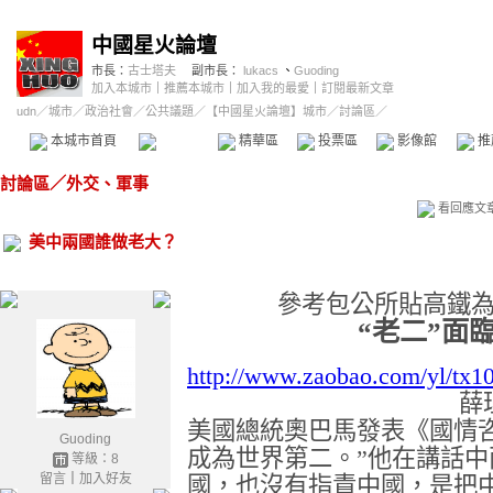
中國星火論壇
市長：
古士塔夫
副市長：
lukacs
、
Guoding
加入本城市
｜
推薦本城市
｜
加入我的最愛
｜
訂閱最新文章
udn
／
城市
／
政治社會
／
公共議題
／
【中國星火論壇】城市
／討論區／
本城市首頁
討論區
精華區
投票區
影像館
推
討論區
／
外交、軍事
看回應文
美中兩國誰做老大？
參考包公所貼高鐵
“老二”面
http://www.zaobao.com/yl/tx1
薛
美國總統奧巴馬發表《國情
Guoding
成為世界第二。”他在講話
等級：8
留言
｜
加入好友
國，也沒有指責中國，是把