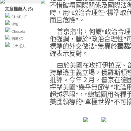
不惜破壞國際關係及國際法
文章推薦人
(5)
時，用“政治合理性”標準取
CHARLIE
而且危險”。
沙包
普京指出，何謂“政治合理
Chocola
他強調，鑒於“政治合理性”
貓喵XD
標準的外交做法“無異於
獨裁
古士塔夫
確表示反對。
由於美國在攻打伊拉克、
持單邊主義立場，俄羅斯領
批評。今年２月，普京在德
抨擊美國“幾乎無節制”地濫
超越界限”，“總試圖用各種
美國領導的“單極世界”不可