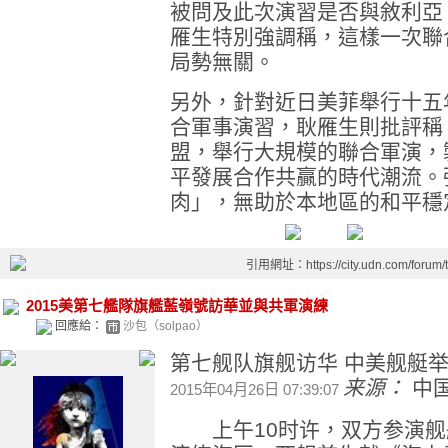
被問及此次演習是否與敘利亞
雁生特別強調稱，這樣一次聯
局勢無關。
另外，針對近日美菲舉行十五
合軍事演習，耿雁生則批評稱
盟，舉行大規模的聯合軍演，
平發展合作共贏的時代潮流。
肉」，無助於本地區的和平穩
引用網址：https://city.udn.com/forum
2015美第七艦隊旗艦藍嶺號訪華並與共軍演練
回應給：
沙包（solpao）
第七舰队旗舰访华 中美舰艇
来源：
中
2015年04月26日 07:39:07
上午10时许，双方参演舰