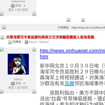
solpaonew
等級：4
留言
｜
加入好友
引用網址：https://city.udn.com/forum
共軍海軍司令員吳勝利與美方交涉美驅逐艦進入南海島礁
回應給：
lukacs（lukacs）
http://news.xinhuanet.com/m
htm
新华网北京１０月３０日电（
海军司令员吴胜利２９日晚与
森海军上将视频通话，对美海
lukacs
沙群岛有关
岛礁
邻近海域事件
等級：8
留言
｜
加入好友
吴胜利指出，美方不顾中国
派出“拉森”号导弹驱逐舰，
近海域，美方的这种行为威胁