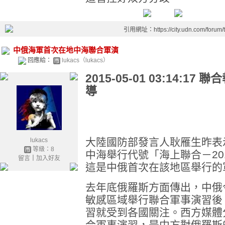
引用網址：https://city.udn.com/forum
中俄海軍首次在地中海聯合軍演
回應給：
lukacs（lukacs）
2015-05-01 03:14:17
聯合
導
大陸國防部發言人耿雁生昨表
lukacs
等級：8
中海舉行代號「海上聯合－20
留言
｜
加入好友
這是中俄首次在該地區舉行的
去年底俄羅斯方面傳出，中俄
敏感區域舉行聯合軍事演習後
習就受到各國關注。西方媒體
合軍事演習，是中方對俄羅斯