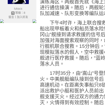
演练海区。两舰首先就《海上
进行通信操演。随后，两舰轮
lukacs
队加减速、队形变换等编队运
等級：8
留言
｜
加入好友
下午4时许，海上联合搜救
船出现甲板着火和船员落水险
冈山”舰接到请求救援的信号后
加强对海面搜索观察的同时，
行舰机联合搜救。15分钟后，
现模拟落水的假人，空中救援
舰进行医疗救援。随后，“蓝
落水人员。
17时35分，由“嵩山”号
火。中美舰艇编队接到信号后
高速机动。在距离失事船只8
派出救护小艇和医护人员前出
舰支援灭火。经过双方的通力
灭，火情得到有效控制。随后