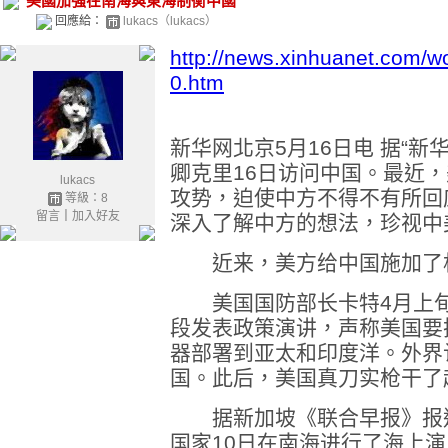
美國加強在南海與東海制衡中國
回應給：
lukacs（lukacs）
http://news.xinhuanet.com/
0.htm
新华网北京5月16日电 据“
卿克里16日访问中国。最近
lukacs
攻势，迫使中方不得不有所回
等級：8
留言
｜
加入好友
深入了解中方的想法，珍视中
近来，美方给中国施加了
美国国防部长卡特4月上旬就
段发表政策演讲，声称美国要
器部署到亚太和印度洋。外界
国。此后，美国真刀实枪干了
据新加坡《联合早报》报道
国家10日在南海进行了海上