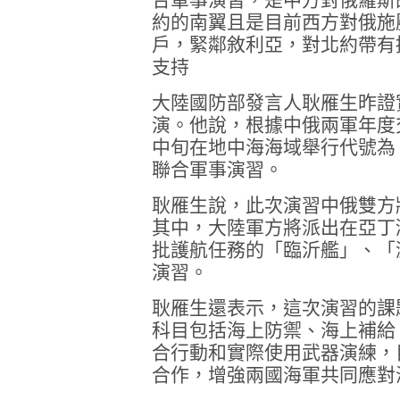
約的南翼且是目前西方對俄施
戶，緊鄰敘利亞，對北約帶有
支持
大陸國防部發言人耿雁生昨證
演。他說，根據中俄兩軍年度
中旬在地中海海域舉行代號為「
聯合軍事演習。
耿雁生說，此次演習中俄雙方
其中，大陸軍方將派出在亞丁
批護航任務的「臨沂艦」、「
演習。
耿雁生還表示，這次演習的課
科目包括海上防禦、海上補給
合行動和實際使用武器演練，
合作，增強兩國海軍共同應對