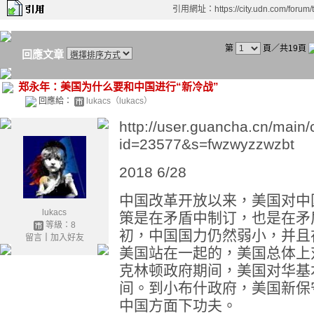
引用網址：https://city.udn.com/forum
第
頁／共19頁
回應文章
郑永年：美国为什么要和中国进行“新冷战”
回應給：
lukacs（lukacs）
http://user.guancha.cn/main/
id=23577&s=fwzwyzzwzbt
2018 6/28
中国改革开放以来，美国对中
lukacs
策是在矛盾中制订，也是在矛
等級：8
初，中国国力仍然弱小，并且
留言
｜
加入好友
美国站在一起的，美国总体上
克林顿政府期间，美国对华基本
间。到小布什政府，美国新保
中国方面下功夫。