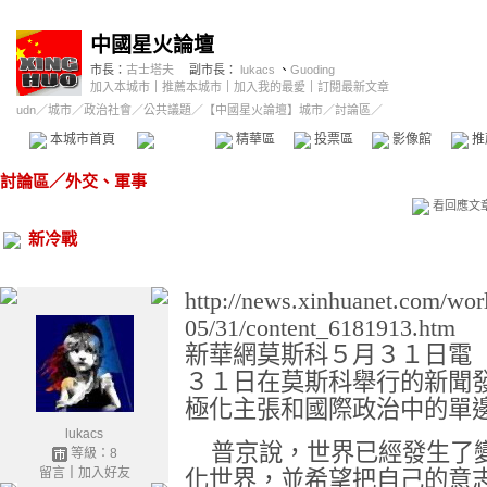
中國星火論壇
市長：
古士塔夫
副市長：
lukacs
、
Guoding
加入本城市
｜
推薦本城市
｜
加入我的最愛
｜
訂閱最新文章
udn
／
城市
／
政治社會
／
公共議題
／
【中國星火論壇】城市
／討論區／
本城市首頁
討論區
精華區
投票區
影像館
推
討論區
／
外交、軍事
看回應文
新冷戰
http://news.xinhuanet.com/wor
05/31/c
ontent_6181913.htm
新華網莫斯科５月３１日電
３１日在莫斯科舉行的新聞
極化主張和國際政治中的單
lukacs
普京說，世界已經發生了
等級：8
留言
｜
加入好友
化世界，並希望把自己的意