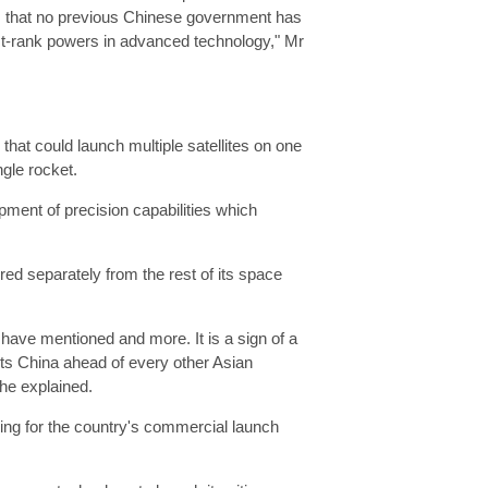
gs that no previous Chinese government has
rst-rank powers in advanced technology," Mr
n that could launch multiple satellites on one
gle rocket.
ment of precision capabilities which
red separately from the rest of its space
have mentioned and more. It is a sign of a
puts China ahead of every other Asian
 he explained.
ing for the country's commercial launch