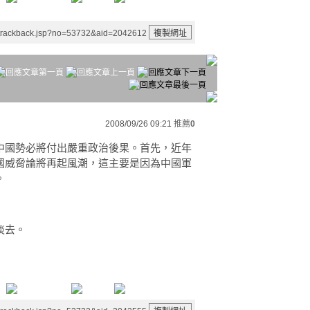
/trackback.jsp?no=53732&aid=2042612
2008/09/26 09:21
推薦
0
中國勢必將付出嚴重政治後果。首先，近年
威脅論將再起風潮，這主要是因­為中國軍
。
淡去。