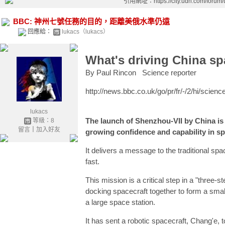
引用網址：https://city.udn.com/forum
BBC: 神州七號任務的目的，距離美俄水準仍遠
回應給：
lukacs（lukacs）
What's driving China sp
By Paul Rincon Science reporter
http://news.bbc.co.uk/go/pr/fr/-/2/hi/scie
lukacs
The launch of Shenzhou-VII by China is
等級：8
留言
｜
加入好友
growing confidence and capability in sp
It delivers a message to the traditional spa
fast.
This mission is a critical step in a "thre
docking spacecraft together to form a small 
a large space station.
It has sent a robotic spacecraft, Chang'e, 