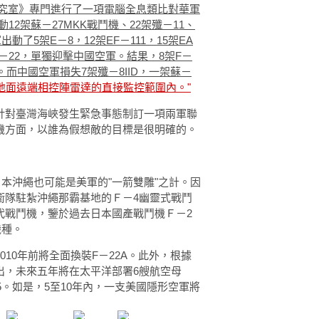
戰研究室》專門進行了一項電腦全息類比對華軍
2架蘇－27MKK戰鬥機、2­2架殲－11、
出動了5架E－8，12架EF－111，15架EA
­－22，單獨迎擊中國空軍。結果，8架F－
。而中國空軍損失7架殲－8IID，一架蘇－
地面遠端相控陣雷達的直接監控範圍內。"
針對臺灣海峽發生緊急事態制訂一項兩軍聯
機方面，以誰為假想敵的目標是很明確的。
日本沖繩也可能是美軍的"一箭雙雕"之計。因
隊駐紮沖繩那霸基地的Ｆ－4幽靈式­戰鬥
代戰鬥機，鑒於過去日本國產戰鬥機Ｆ－2
機種。
10年前將全面換裝F－22A。此外，根據
，未來五年將在太平洋部署6艘航空­母
5。如是，5至10年內，一支美國隱形空軍將