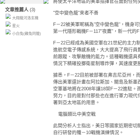
將­使太平洋地區的美軍指揮官在面對任何
文章推薦人
(3)
"空中變色龍"來者不善
大翔龍河洛玄機
F－22被美軍昵稱為"空中變色龍"，機
星火
第一代隱形戰機F－117"夜鷹"，新一代的
小白兔(雞兔同籠)
F－22已經成為美國空軍在21世紀的主
進航空電子傳感系統，大大提高了飛行員對
前跟蹤、攻擊敵機的能力。這種戰機還具
情況下精確投擲衛星制導炸彈，其速度更
據悉，F－22目前被部署在弗吉尼亞州，
傳出美軍還計畫在阿拉斯加、關島及新墨
空軍基地將在2008年讓18架F－22進駐
努力，目的是對付那些也在進行軍力現代化的
署到亞太地區的用意。
電腦類比中美空戰
此間分析人士指出，美日等國家近期密切
自行研發的殲－10戰機演練情況。