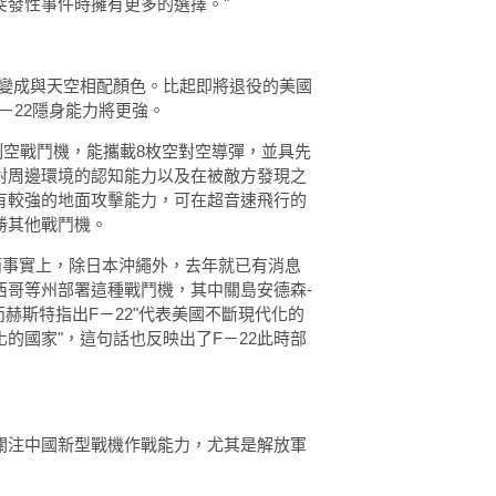
突發性事件時擁有更多的選擇。"
身可變成與天空相配顏色。比起即將退役的美國
F－22隱身能力將更強。
力制空戰鬥機，能攜載8枚空對空導彈，並具先
周邊環境的認知能力以及在被敵方發­現之
有較強的地面攻擊能力，可在超音速飛行的
勝其他戰鬥機。
而事實上，除日本沖繩外，去年就已有消息
西哥等州部署這種戰鬥機，其中關島安德森­
。而赫斯特指出F－22"代表美國不斷現代化的
國家"，這句話也反映出了­F－22此時部
關注中國新型戰機作戰能力，尤其是解放軍