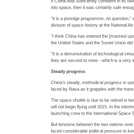
If China was sufficiently confident in its o
into space, then it was certainly safe enoug
"It is a prestige programme, no question," 
division of space history at the National
"I think China has entered the [manned spa
the United States and the Soviet Union did 
"It is a demonstration of technological virt
they are second to none - which is a very i
Steady progress
China's steady, methodical progress in spa
faced by Nasa as it grapples with the transi
The space shuttle is due to be retired in t
will not begin flying until 2015. In the inter
launching crew to the International Space S
But tensions between the two nations over
faced considerable political pressure to ke