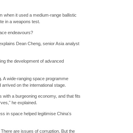
ism when it used a medium-range ballistic
ite in a weapons test.
space endeavours?
explains Dean Cheng, senior Asia analyst
ering the development of advanced
ng. A wide-ranging space programme
 arrived on the international stage.
its with a burgeoning economy, and that fits
erves," he explained.
ss in space helped legitimise China's
There are issues of corruption. But the