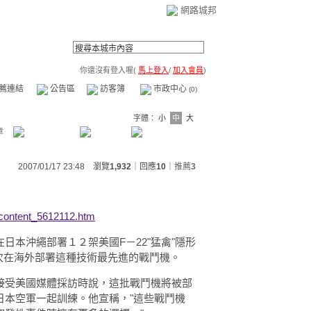
網路城邦
你還沒有登入喔(
馬上登入
/
加入會員
)
薦連結
公告區
訪客簿
市政中心
(0)
字體：
小
中
大
章
2007/01/17 23:48 瀏覽
1,932
｜回應
10
｜
推薦
3
/content_5612112.htm
日本沖繩部署１２架美國F－22"猛禽"隱形
軍首次在海外部署這種技術最先進的戰鬥機。
接受美國媒體採訪時說，這批戰鬥機將被部
日本空軍一起訓練。他宣稱，"這些戰鬥機