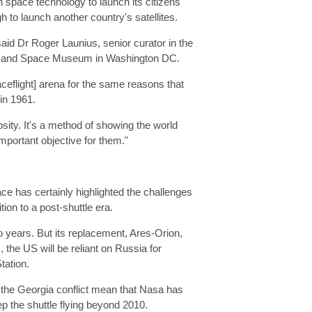
wn space technology to launch its citizens
h to launch another country's satellites.
said Dr Roger Launius, senior curator in the
 Air and Space Museum in Washington DC.
ceflight] arena for the same reasons that
in 1961.
uosity. It's a method of showing the world
mportant objective for them."
ce has certainly highlighted the challenges
tion to a post-shuttle era.
wo years. But its replacement, Ares-Orion,
im, the US will be reliant on Russia for
tation.
 the Georgia conflict mean that Nasa has
ep the shuttle flying beyond 2010.