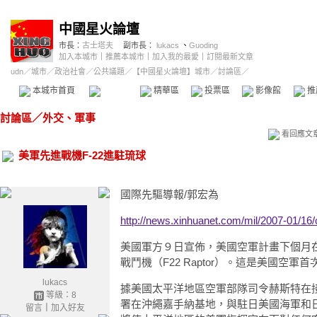
中國星火論壇
市長：
古士塔夫
副市長：
lukacs
、
Guoding
加入本城市
｜
推薦本城市
｜
加入我的最愛
｜
訂閱最新文章
udn
／
城市
／
政治社會
／
公共議題
／
【中國星火論壇】城市
／討論區／
本城市首頁
討論區
精華區
投票區
影像館
推
討論區
／
外交、軍事
看回應文
美軍先進戰機F-22進駐琉球
國際先驅導報/郭宏為
http://news.xinhuanet.com/mil/2007-01/16
美國軍方９日宣佈，美國空軍計畫下個月在
戰鬥機（F22 Raptor）。這是美國空
lukacs
據美國太平洋地區空軍部隊司令赫斯特在
等級：8
署在沖繩嘉手納基地，與駐日美國海軍和
留言
｜
加入好友