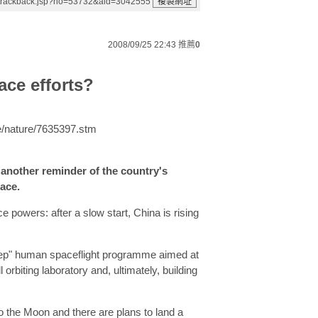
/trackback.jsp?no=53732&aid=3042555
2008/09/25 22:43
推薦
0
ace efforts?
nce/nature/7635397.stm
 another reminder of the country's
ace.
ce powers: after a slow start, China is rising
e-step" human spaceflight programme aimed at
orbiting laboratory and, ultimately, building
to the Moon and there are plans to land a