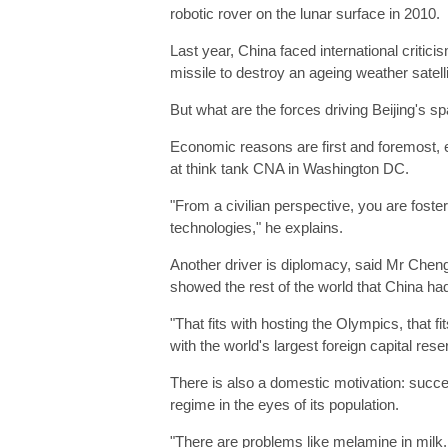
robotic rover on the lunar surface in 2010.
Last year, China faced international critic
missile to destroy an ageing weather satell
But what are the forces driving Beijing's 
Economic reasons are first and foremost, 
at think tank CNA in Washington DC.
"From a civilian perspective, you are fost
technologies," he explains.
Another driver is diplomacy, said Mr Che
showed the rest of the world that China had
"That fits with hosting the Olympics, that f
with the world's largest foreign capital res
There is also a domestic motivation: succe
regime in the eyes of its population.
"There are problems like melamine in milk. 