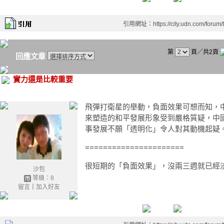
引用網址：https://city.udn.com/forum
第
頁／共2頁
回應文章
實力還是比較重要
飛彈打衛星的舉動，負面效果可想而知，
來塑造的和平發展形象受到嚴格質疑，中國
事發展不願「透明化」令人對其動機起疑
======================
很短期的「負面效果」，沒兩三週就已經
沙包
等級：8
留言
｜
加入好友