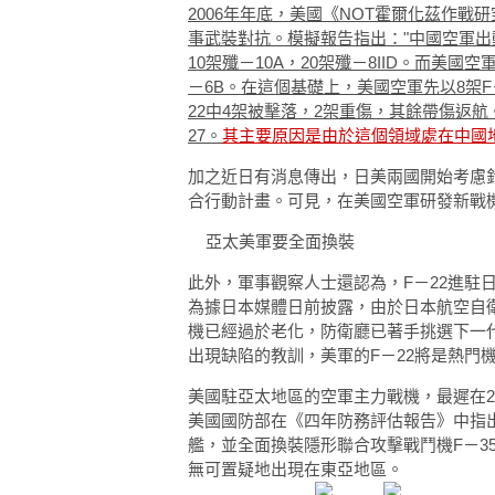
2006年年底，美國《NOT霍爾化茲作
事武裝對抗。模擬報告指出："中國空軍出動1
10架殲－10A，20架殲－8IID。而美國空軍
－6B。在這個基礎上，美國空軍先以8架F
22中4架被擊落，2架重傷，其餘帶傷返航
27。
其主要原因是由於這個領­域處在中國
加之近日有消息傳出，日美兩國開始考慮
合行動計畫。可見，在美國空軍研發新戰
亞太美軍要全面換裝
此外，軍事觀察人士還認為，F－22進駐
為據日本媒體日前披露，由於日本航空自衛
機已經過於老化，防衛廳已著手挑選下一
出現缺陷的教訓，美軍的F－22將是熱門
美國駐亞太地區的空軍主力戰機，最遲在20
美國國防部在《四年防務評估報告》中指出
艦，並全面換裝隱形聯合攻擊戰鬥機F－3
無可置疑地出現在東亞地區。